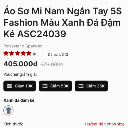
Áo Sơ Mi Nam Ngắn Tay 5S
Fashion Màu Xanh Đá Đậm
Kẻ ASC24039
Polyester x Spandex
(0 )
Đã bán: 312
405.000đ
579.000đ
Voucher giảm giá:
Giảm 10K
Giảm 50K
Giảm 25K
Xanh đá đậm kẻ
Kích thước:
Hướng dẫn chọn size