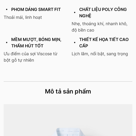
PHOM DÁNG SMART FIT
CHẤT LIỆU POLY CÔNG
NGHỆ
Thoải mái, linh hoạt
Nhẹ, thoáng khí, nhanh khô,
độ bền cao
MỀM MƯỢT, BÓNG MỊN,
THIẾT KẾ HỌA TIẾT CAO
THẤM HÚT TỐT
CẤP
Ưu điểm của sợi Viscose từ
Lịch lãm, nổi bật, sang trọng
bột gỗ tự nhiên
Mô tả sản phẩm