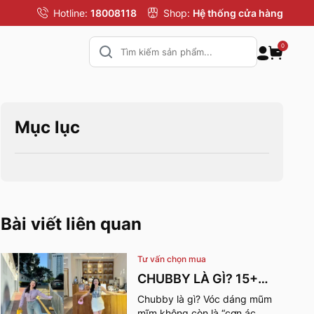
Hotline:
18008118
Shop:
Hệ thống cửa hàng
0
Mục lục
Bài viết liên quan
Tư vấn chọn mua
CHUBBY LÀ GÌ? 15+
OUTFIT GIÚP CÔ NÀNG
Chubby là gì? Vóc dáng mũm
mĩm không còn là “cơn ác