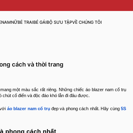
E
NAM
NỮ
BÉ TRAI
BÉ GÁI
BỘ SƯU TẬP
VỀ CHÚNG TÔI
hong cách và thời trang
và mang một màu sắc rất riêng. Những chiếc áo blazer nam cổ trụ
ó chút cổ điển và độc đáo khó lẫn đi đâu được.
 với
áo blazer nam cổ trụ
đẹp và phong cách nhất. Hãy cùng
5S
 và phong cách nhất