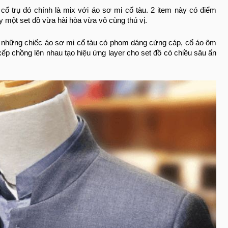
ổ trụ đó chính là mix với áo sơ mi cổ tàu. 2 item này có điểm
y một set đồ vừa hài hòa vừa vô cùng thú vị.
n những chiếc áo sơ mi cổ tàu có phom dáng cứng cáp, cổ áo ôm
xếp chồng lên nhau tạo hiệu ứng layer cho set đồ có chiều sâu ấn