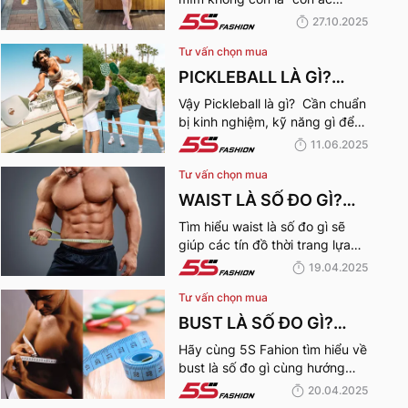
CHUBBY GIRL TỰ TIN
mộng” với nhiều cô nàng với
27.10.2025
XUỐNG PHỐ
15+ outfit phối đồ cho chubby
Tư vấn chọn mua
girl tự tin xuống phố qua bài
viết dưới đây!
PICKLEBALL LÀ GÌ?
NGƯỜI MỚI CHƠI
Vậy Pickleball là gì? Cần chuẩn
bị kinh nghiệm, kỹ năng gì để
PICKLEBALL CẦN
bắt đầu chơi bộ môn Pickleball
11.06.2025
CHUẨN BỊ NHỮNG GÌ?
này? Cùng 5S Fashion khám
Tư vấn chọn mua
phá ngay nhé:
WAIST LÀ SỐ ĐO GÌ?
GIẢI THÍCH CHI TIẾT VỀ
Tìm hiểu waist là số đo gì sẽ
giúp các tín đồ thời trang lựa
SỐ ĐO VÒNG EO NAM,
chọn được những “bộ cánh”
19.04.2025
NỮ
vừa vặn nhất với bản thân
Tư vấn chọn mua
cũng như phong cách thời
trang hoàn hảo nhất!
BUST LÀ SỐ ĐO GÌ?
HƯỚNG DẪN CHI TIẾT
Hãy cùng 5S Fahion tìm hiểu về
bust là số đo gì cùng hướng
CÁCH ĐO VÒNG NGỰC
dẫn chi tiết cách đo vòng ngực
20.04.2025
CHUẨN XÁC NHẤT
chuẩn xác cho các tín đồ thời