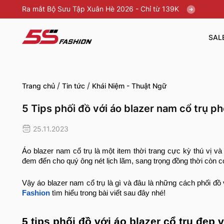
Ra mắt Bộ Sưu Tập Xuân Hè 2026 - Chỉ từ 139K
SAL
/
/
Trang chủ
Tin tức
Khái Niệm - Thuật Ngữ
5 Tips phối đồ với áo blazer nam cổ trụ p
25.11.2023
Áo blazer nam cổ trụ là một item thời trang cực kỳ thú vị 
đem đến cho quý ông nét lịch lãm, sang trọng đồng thời còn c
Vậy áo blazer nam cổ trụ là gì và đâu là những cách phối đồ
Fashion
tìm hiểu trong bài viết sau đây nhé!
5 tips phối đồ với áo blazer cổ trụ đẹp