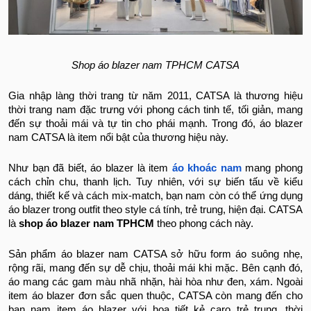
Shop áo blazer nam TPHCM CATSA
Gia nhập làng thời trang từ năm 2011, CATSA là thương hiệu
thời trang nam đặc trưng với phong cách tinh tế, tối giản, mang
đến sự thoải mái và tự tin cho phái mạnh. Trong đó, áo blazer
nam CATSA là item nổi bật của thương hiệu này.
Như bạn đã biết, áo blazer là item
áo khoác nam
mang phong
cách chỉn chu, thanh lịch. Tuy nhiên, với sự biến tấu về kiểu
dáng, thiết kế và cách mix-match, bạn nam còn có thể ứng dụng
áo blazer trong outfit theo style cá tính, trẻ trung, hiện đại. CATSA
là
shop áo blazer nam TPHCM
theo phong cách này.
Sản phẩm áo blazer nam CATSA sở hữu form áo suông nhẹ,
rộng rãi, mang đến sự dễ chịu, thoải mái khi mặc. Bên cạnh đó,
áo mang các gam màu nhã nhặn, hài hòa như đen, xám. Ngoài
item áo blazer đơn sắc quen thuộc, CATSA còn mang đến cho
bạn nam item áo blazer với họa tiết kẻ caro trẻ trung, thời