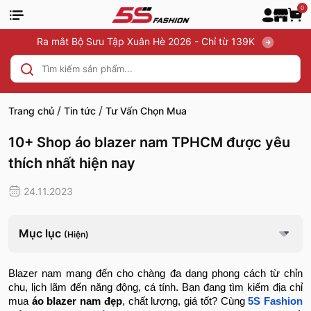
0
Ra mắt Bộ Sưu Tập Xuân Hè 2026 - Chỉ từ 139K
/
/
Trang chủ
Tin tức
Tư Vấn Chọn Mua
10+ Shop áo blazer nam TPHCM được yêu
thích nhất hiện nay
24.11.2023
Mục lục
(Hiện)
Blazer nam mang đến cho chàng đa dạng phong cách từ chỉn
chu, lịch lãm đến năng động, cá tính. Bạn đang tìm kiếm địa chỉ
mua
áo blazer nam đẹp
, chất lượng, giá tốt? Cùng
5S Fashion