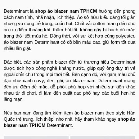
Determinant là
shop áo blazer nam TPHCM
hướng đến phong
cách nam tính, nhã nhặn, lịch thiệp. Áo sở hữu kiểu dáng tối giản
nhưng vô cùng trẻ trung, cuốn hút. Chất vải cotton mang đến cho
áo ưu điểm thoáng khí, thấm hút tốt, không gây bí bách dù mặc
trong thời tiết mùa hè. Đồng thời, với sự kết hợp cùng polyester,
áo blazer nam Determinant có độ bền màu cao, giữ form tốt qua
nhiều lần giặt.
Đặc biệt, các sản phẩm blazer đến từ thương hiệu Determinant
được tích hợp công nghệ kháng nước, giúp quý ông duy trì vẻ
ngoài chỉn chu trong mọi thời tiết. Bên cạnh đó, với gam màu chủ
đạo như xanh navy, đen, ghi, áo blazer nam Determinant mang
đến ưu điểm dễ mặc, dễ phối, phù hợp với nhiều sự kiện khác
nhau từ đi chơi, đi làm đến outfit dạo phố hay các buổi hẹn hò
lãng mạn.
Nếu bạn nam đang tìm kiếm item áo blazer nam theo style Hàn
Quốc trẻ trung, lịch thiệp, nho nhã, hãy tham khảo ngay
shop áo
blazer nam TPHCM
Determinant.