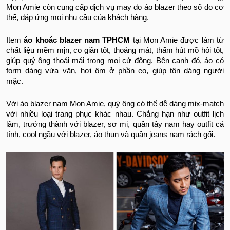
Mon Amie còn cung cấp dịch vụ may đo áo blazer theo số đo cơ
thể, đáp ứng mọi nhu cầu của khách hàng.
Item
áo khoác blazer nam TPHCM
tại Mon Amie được làm từ
chất liệu mềm mịn, co giãn tốt, thoáng mát, thấm hút mồ hôi tốt,
giúp quý ông thoải mái trong mọi cử động. Bên cạnh đó, áo có
form dáng vừa vặn, hơi ôm ở phần eo, giúp tôn dáng người
mặc.
Với áo blazer nam Mon Amie, quý ông có thể dễ dàng mix-match
với nhiều loại trang phục khác nhau. Chẳng hạn như outfit lịch
lãm, trưởng thành với blazer, sơ mi, quần tây nam hay outfit cá
tính, cool ngầu với blazer, áo thun và quần jeans nam rách gối.