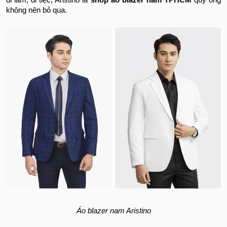
đi làm, đi tiệc, Aristino là
shop áo blazer nam TPHCM
quý ông
không nên bỏ qua.
Áo blazer nam Aristino