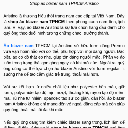
Shop áo blazer nam TPHCM Aristino
Aristino là thương hiệu thời trang nam cao cấp tại Việt Nam. Đây
là
shop áo blazer nam TPHCM
theo phong cách nam tính, lịch
lãm. Vì vậy, áo blazer Aristino là sự lựa chọn hàng đầu dành cho
quý ông theo đuổi hình tượng chững chạc, trưởng thành.
Áo blazer nam
TPHCM tại Aristino sở hữu form dáng Premio
vừa vặn hoàn hảo với cơ thể, phù hợp với mọi dáng người. Đặc
biệt, áo có độ thắt eo nhẹ, giúp tôn dáng người mặc. Phần ve áo
luôn trong trạng thái gọn gàng ngay cả khi mở cúc. Ngoài ra, quý
ông cũng có thể lựa chọn áo blazer Aristino với form regular fit
suông nhẹ để tạo cảm giác trẻ trung, thoải mái hơn.
Với sự kết hợp từ nhiều chất liệu như polyester bền màu, giữ
form; polyamide tạo độ mịn mượt, thoáng khí; rayon tạo độ mềm
mại, rũ nhẹ tự nhiên; spandex tạo sự co giãn, đàn hồi, áo blazer
nam Aristino không chỉ mang đến vẻ ngoài đẳng cấp mà còn giúp
quý ông thoải mái tối đa khi mặc.
Nếu quý ông đang tìm kiếm chiếc blazer sang trọng, lịch lãm để