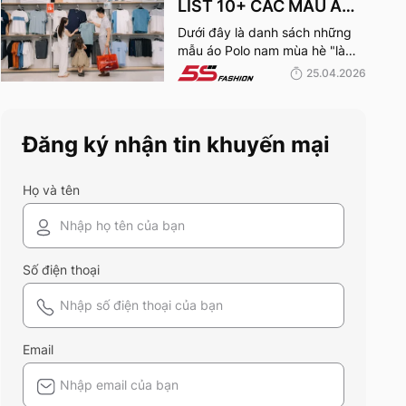
lại được đánh giá tích cực đến
LIST 10+ CÁC MẪU ÁO
vậy? Cùng đi hết bài viết nhé!
POLO NAM MÙA HÈ
Dưới đây là danh sách những
mẫu áo Polo nam mùa hè "làm
BÁN CHẠY NHẤT CỦA
mưa làm gió" tại hệ thống 5S
25.04.2026
5S FASHION 2026
Fashion mà bất kỳ quý ông nào
cũng nên sở hữu trong tủ đồ
mùa hè này
Đăng ký nhận tin khuyến mại
Họ và tên
Số điện thoại
Email