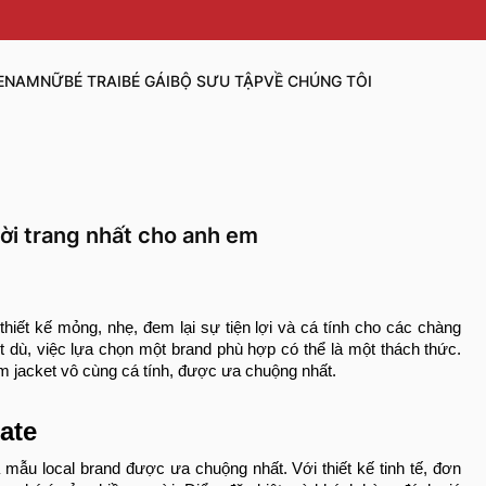
E
NAM
NỮ
BÉ TRAI
BÉ GÁI
BỘ SƯU TẬP
VỀ CHÚNG TÔI
ời trang nhất cho anh em
thiết kế mỏng, nhẹ, đem lại sự tiện lợi và cá tính cho các chàng
et dù, việc lựa chọn một brand phù hợp có thể là một thách thức.
 jacket vô cùng cá tính, được ưa chuộng nhất.
ate
mẫu local brand được ưa chuộng nhất. Với thiết kế tinh tế, đơn