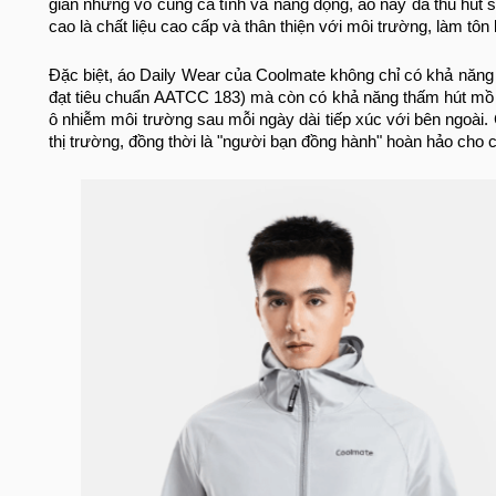
giản nhưng vô cùng cá tính và năng động, áo này đã thu hút
cao là chất liệu cao cấp và thân thiện với môi trường, làm tôn 
Đặc biệt, áo Daily Wear của Coolmate không chỉ có khả năn
đạt tiêu chuẩn AATCC 183) mà còn có khả năng thấm hút mồ 
ô nhiễm môi trường sau mỗi ngày dài tiếp xúc với bên ngoài.
thị trường, đồng thời là "người bạn đồng hành" hoàn hảo cho 