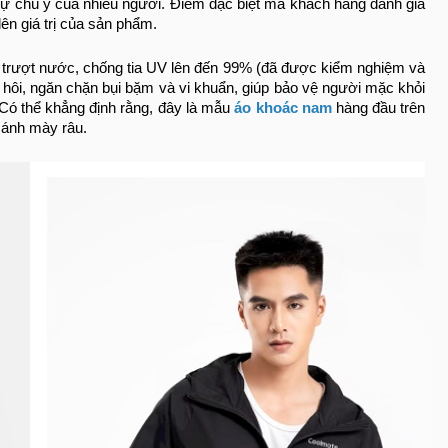
 sự chú ý của nhiều người. Điểm đặc biệt mà khách hàng đánh giá
lên giá trị của sản phẩm.
g trượt nước, chống tia UV lên đến 99% (đã được kiểm nghiệm và
hôi, ngăn chặn bụi bặm và vi khuẩn, giúp bảo vệ người mặc khỏi
 Có thể khẳng định rằng, đây là mẫu
áo khoác nam
hàng đầu trên
cánh mày râu.