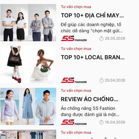
Tư vấn chọn mua
TOP 10+ ĐỊA CHỈ MAY
ĐỒNG PHỤC CÔNG TY
Để giúp các doanh nghiệp, tổ
chức dễ dàng "chọn mặt gửi
ĐẸP, UY TÍN NHẤT HIỆN
vàng", hãy cùng 5S Fashion tìm
28.05.2026
NAY
hiểu những địa chỉ may đồng
Tư vấn chọn mua
phục công ty uy tín, chất lượng
và nhận được nhiều đánh giá
TOP 10+ LOCAL BRAND
tích cực nhất hiện nay.
TÚI XÁCH KHIẾN CHỊ
EM MÊ MẨN TRONG
25.04.2026
MÙA HÈ 2026
Tư vấn chọn mua
REVIEW ÁO CHỐNG
NẮNG CẢN TIA UV,
Áo chống nắng 5S Fashion
đang được đánh giá là một
CHỐNG NẮNG TỐT
trong những thương hiệu áo
16.04.2026
NHẤT CỦA 5S FASHION
đáng mua hàng đầu hiện nay.
Tư vấn chọn mua
Vậy mẫu áo này có gì? Vì sao
2026