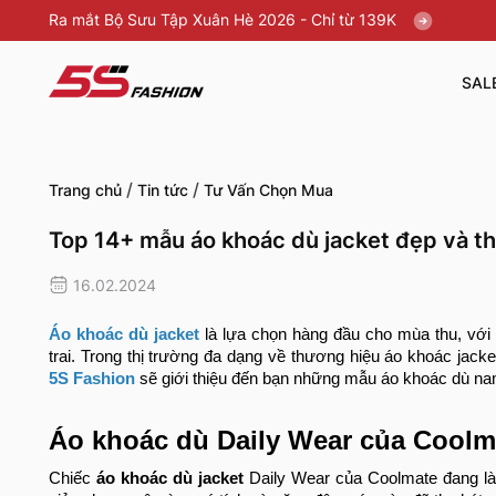
Ra mắt Bộ Sưu Tập Xuân Hè 2026 - Chỉ từ 139K
SAL
/
/
Trang chủ
Tin tức
Tư Vấn Chọn Mua
Top 14+ mẫu áo khoác dù jacket đẹp và th
16.02.2024
Áo khoác dù jacket
là lựa chọn hàng đầu cho mùa thu, với 
trai. Trong thị trường đa dạng về thương hiệu áo khoác jack
5S Fashion
sẽ giới thiệu đến bạn những mẫu áo khoác dù nam
Áo khoác dù Daily Wear của Coolm
Chiếc
áo khoác dù jacket
Daily Wear của Coolmate đang là 