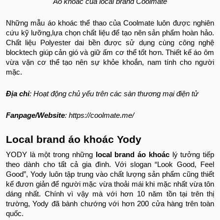
Áo khoác của local brand Coolmate
Những mẫu áo khoác thể thao của Coolmate luôn được nghiên
cứu kỹ lưỡng,lựa chọn chất liệu để tạo nên sản phẩm hoàn hảo.
Chất liệu Polyester dai bền được sử dụng cùng công nghệ
blocktech giúp cản gió và giữ ấm cơ thể tốt hơn. Thiết kế áo ôm
vừa vặn cơ thể tạo nên sự khỏe khoắn, nam tính cho người
mặc.
Địa chỉ
: Hoạt động chủ yếu trên các sàn thương mại điện tử
Fanpage/Website
: https://coolmate.me/
Local brand áo khoác Yody
YODY là một trong những
local brand áo khoác
lý tưởng tiếp
theo dành cho tất cả gia đình. Với slogan “Look Good, Feel
Good”, Yody luôn tập trung vào chất lượng sản phẩm cũng thiết
kế đươn giản để người mặc vừa thoải mái khi mặc nhất vừa tôn
dáng nhất. Chính vì vậy mà với hơn 10 năm tồn tại trên thị
trường, Yody đã bành chướng với hơn 200 cửa hàng trên toàn
quốc.