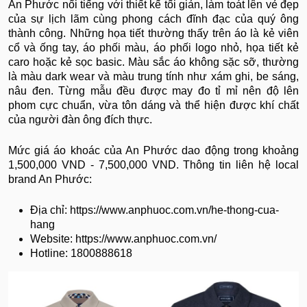
An Phước nổi tiếng với thiết kế tối giản, làm toát lên vẻ đẹp
của sự lịch lãm cùng phong cách đĩnh đạc của quý ông
thành công. Những họa tiết thường thấy trên áo là kẻ viên
cổ và ống tay, áo phối màu, áo phối logo nhỏ, họa tiết kẻ
caro hoặc kẻ sọc basic. Màu sắc áo không sặc sỡ, thường
là màu dark wear và màu trung tính như xám ghi, be sáng,
nâu đen. Từng mẫu đều được may đo tỉ mỉ nên độ lên
phom cực chuẩn, vừa tôn dáng và thể hiện được khí chất
của người đàn ông đích thực.
Mức giá áo khoác của An Phước dao động trong khoảng
1,500,000 VND - 7,500,000 VND. Thông tin liên hệ local
brand An Phước:
Địa chỉ: https://www.anphuoc.com.vn/he-thong-cua-
hang
Website: https://www.anphuoc.com.vn/
Hotline: 1800888618