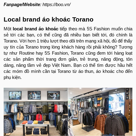
Fanpage/Website
: https://boo.vn/
Local brand áo khoác Torano
Một
local brand áo khoác
tiếp theo mà 5S Fashion muốn chia
sẻ tới các bạn, có thể cũng đã nhiều bạn biết tới, đó chính là
Torano. Với hơn 1 triệu lượt theo dõi trên mạng xã hội, đủ để thấy
uy tín của Torano trong lòng khách hàng rồi phải không? Tương
tự như Routine hay 5S Fashion, Torano cũng đem tới hàng loạt
các sản phẩm thời trang đơn giản, trẻ trung, năng động, tôn
dáng, nâng tầm vẻ đẹp Việt Nam. Bạn có thể tìm được hầu hết
các móm đồ mình cần tại Torano từ áo thun, áo khoác cho đến
phụ kiện.