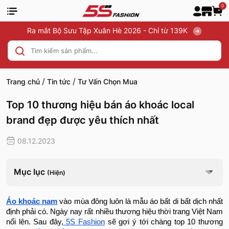
0
Ra mắt Bộ Sưu Tập Xuân Hè 2026 - Chỉ từ 139K
/
/
Trang chủ
Tin tức
Tư Vấn Chọn Mua
Top 10 thương hiệu bán áo khoác local
brand đẹp được yêu thích nhất
08.12.2023
Mục lục
(Hiện)
Áo khoác nam
vào mùa đông luôn là mẫu áo bất di bất dịch nhất
định phải có. Ngày nay rất nhiều thương hiệu thời trang Việt Nam
nổi lên. Sau đây,
5S Fashion
sẽ gợi ý tới chàng top 10 thương