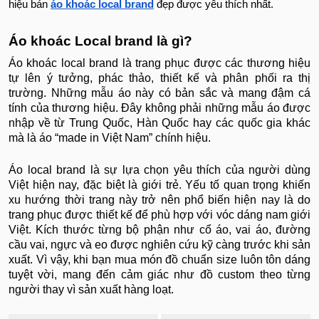
hiệu bán
áo khoác local brand
đẹp được yêu thích nhất.
Áo khoác Local brand là gì?
Áo khoác local brand là trang phục được các thương hiệu
tự lên ý tưởng, phác thảo, thiết kế và phân phối ra thị
trường. Những mẫu áo này có bản sắc và mang đậm cá
tính của thương hiệu. Đây không phải những mẫu áo được
nhập về từ Trung Quốc, Hàn Quốc hay các quốc gia khác
mà là áo “made in Việt Nam” chính hiệu.
Áo local brand là sự lựa chọn yêu thích của người dùng
Việt hiện nay, đặc biệt là giới trẻ. Yếu tố quan trọng khiến
xu hướng thời trang này trở nên phổ biến hiện nay là do
trang phục được thiết kế để phù hợp với vóc dáng nam giới
Việt. Kích thước từng bộ phận như cổ áo, vai áo, đường
cầu vai, ngực và eo được nghiên cứu kỹ càng trước khi sản
xuất. Vì vậy, khi bạn mua món đồ chuẩn size luôn tôn dáng
tuyệt vời, mang đến cảm giác như đồ custom theo từng
người thay vì sản xuất hàng loạt.