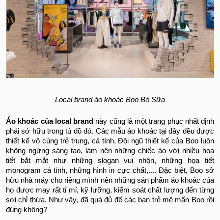
Local brand áo khoác Boo Bò Sữa
Áo khoác của local brand
này cũng là một trang phục nhất định
phải sở hữu trong tủ đồ đó. Các mẫu áo khoác tại đây đều được
thiết kế vô cùng trẻ trung, cá tính, Đội ngũ thiết kế của Boo luôn
không ngừng sáng tạo, làm nên những chiếc áo với nhiều họa
tiết bắt mắt như những slogan vui nhộn, những họa tiết
monogram cá tính, những hình in cực chất,.... Đặc biệt, Boo sở
hữu nhà máy cho riêng mình nên những sản phẩm áo khoác của
họ được may rất tỉ mỉ, kỹ lưỡng, kiểm soát chất lượng đến từng
sợi chỉ thừa, Như vậy, đã quá đủ để các bạn trẻ mê mẩn Boo rồi
đúng không?