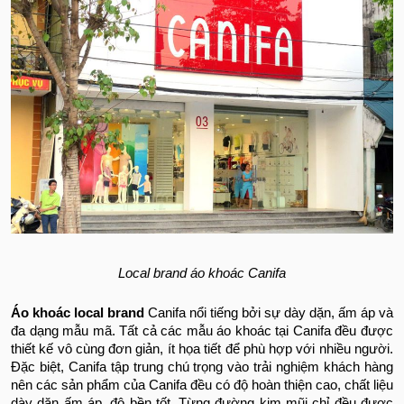
Local brand áo khoác Canifa
Áo khoác local brand
Canifa nổi tiếng bởi sự dày dặn, ấm áp và
đa dạng mẫu mã. Tất cả các mẫu áo khoác tại Canifa đều được
thiết kế vô cùng đơn giản, ít họa tiết để phù hợp với nhiều người.
Đặc biệt, Canifa tập trung chú trọng vào trải nghiệm khách hàng
nên các sản phẩm của Canifa đều có độ hoàn thiện cao, chất liệu
dày dặn ấm áp, độ bền tốt. Từng đường kim mũi chỉ đều được