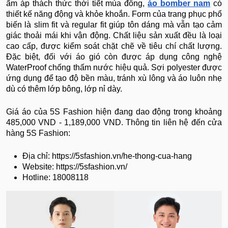
ấm áp thách thức thời tiết mùa đông,
áo bomber nam
có
thiết kế năng động và khỏe khoắn. Form của trang phục phổ
biến là slim fit và regular fit giúp tôn dáng mà vẫn tạo cảm
giác thoải mái khi vận động. Chất liệu sản xuất đều là loại
cao cấp, được kiểm soát chặt chẽ về tiêu chí chất lượng.
Đặc biệt, đối với áo gió còn được áp dụng công nghệ
WaterProof chống thấm nước hiệu quả. Sợi polyester được
ứng dụng để tạo độ bền màu, tránh xù lông và áo luôn nhẹ
dù có thêm lớp bông, lớp nỉ dày.
Giá áo của 5S Fashion hiện đang dao động trong khoảng
485,000 VND - 1,189,000 VND. Thông tin liên hệ đến cửa
hàng 5S Fashion:
Địa chỉ: https://5sfashion.vn/he-thong-cua-hang
Website: https://5sfashion.vn/
Hotline: 18008118