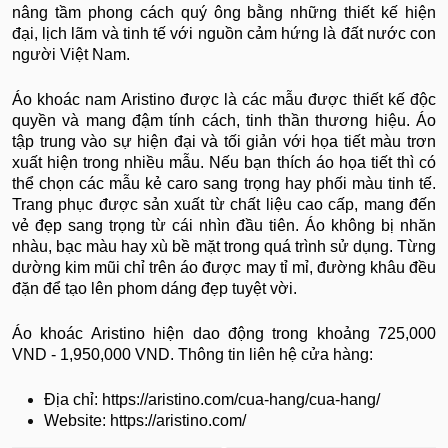
nâng tầm phong cách quý ông bằng những thiết kế hiện
đại, lịch lãm và tinh tế với nguồn cảm hứng là đất nước con
người Việt Nam.
Áo khoác nam Aristino được là các mẫu được thiết kế độc
quyền và mang đậm tính cách, tinh thần thương hiệu. Áo
tập trung vào sự hiện đại và tối giản với họa tiết màu trơn
xuất hiện trong nhiều mẫu. Nếu bạn thích áo họa tiết thì có
thể chọn các mẫu kẻ caro sang trọng hay phối màu tinh tế.
Trang phục được sản xuất từ chất liệu cao cấp, mang đến
vẻ đẹp sang trọng từ cái nhìn đầu tiên. Áo không bị nhăn
nhàu, bạc màu hay xù bề mặt trong quá trình sử dụng. Từng
dường kim mũi chỉ trên áo được may tỉ mỉ, đường khâu đều
đặn để tạo lên phom dáng đẹp tuyệt vời.
Áo khoác Aristino hiện dao động trong khoảng 725,000
VND - 1,950,000 VND. Thông tin liên hệ cửa hàng:
Địa chỉ: https://aristino.com/cua-hang/cua-hang/
Website: https://aristino.com/