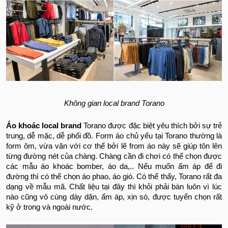
Không gian local brand Torano
Áo khoác local brand
Torano được đặc biệt yêu thích bởi sự trẻ
trung, dễ mặc, dễ phối đồ. Form áo chủ yếu tại Torano thường là
form ôm, vừa vặn với cơ thể bởi lẽ from áo này sẽ giúp tôn lên
từng đường nét của chàng. Chàng cần đi chơi có thể chọn được
các mẫu áo khoác bomber, áo da,.. Nếu muốn ấm áp để đi
đường thì có thể chọn áo phao, áo gió. Có thể thấy, Torano rất đa
dạng về mẫu mã. Chất liệu tại đây thì khỏi phải bàn luôn vì lúc
nào cũng vô cùng dày dặn, ấm áp, xịn sò, được tuyển chọn rất
kỹ ở trong và ngoài nước.