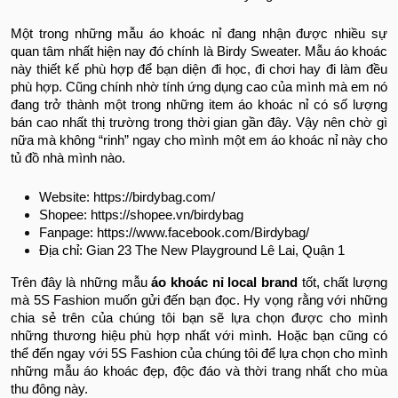
Một trong những mẫu áo khoác nỉ đang nhận được nhiều sự
quan tâm nhất hiện nay đó chính là Birdy Sweater. Mẫu áo khoác
này thiết kế phù hợp để bạn diện đi học, đi chơi hay đi làm đều
phù hợp. Cũng chính nhờ tính ứng dụng cao của mình mà em nó
đang trở thành một trong những item áo khoác nỉ có số lượng
bán cao nhất thị trường trong thời gian gần đây. Vậy nên chờ gì
nữa mà không “rinh” ngay cho mình một em áo khoác nỉ này cho
tủ đồ nhà mình nào.
Website: https://birdybag.com/
Shopee: https://shopee.vn/birdybag
Fanpage: https://www.facebook.com/Birdybag/
Địa chỉ: Gian 23 The New Playground Lê Lai, Quận 1
Trên đây là những mẫu
áo khoác nỉ local brand
tốt, chất lượng
mà 5S Fashion muốn gửi đến bạn đọc. Hy vọng rằng với những
chia sẻ trên của chúng tôi bạn sẽ lựa chọn được cho mình
những thương hiệu phù hợp nhất với mình. Hoặc bạn cũng có
thể đến ngay với 5S Fashion của chúng tôi để lựa chọn cho mình
những mẫu áo khoác đẹp, độc đáo và thời trang nhất cho mùa
thu đông này.