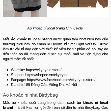
Áo khoác nỉ local brand City Cycle
Mẫu
áo khoác nỉ local brand
được quan tâm nhất hiện nay của
thương hiệu này đó chính là Hoodie nỉ Star Light varsity. Được
làm từ vải nỉ dày dặn với thiết kế viền bo từ phần cổ áo, tay áo
đến thân áo đã mang đến được sự thoải mái và tiện dụng cho
người mặc tốt nhất.
Website: https://citycycle.store/
Shopee: https://shopee.vn/citycycle
Fanpage: https://www.facebook.com/citycycle.store/
Địa chỉ: 189 Đông Các, Đống Đa, Hà Nội
Áo khoác nỉ nhà Birdybag
Mẫu áo khoác cuối cùng trong danh sách
áo khoác nỉ local
brand
mà 5S Fashion gửi đến bạn sẽ đến từ nhà Birdybag. Các