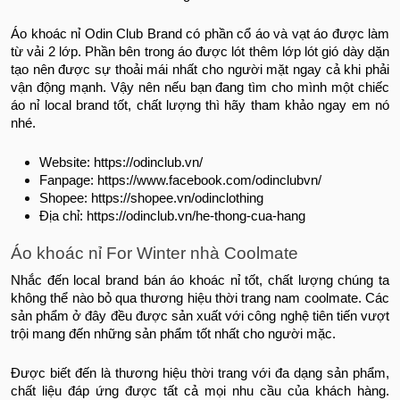
Áo khoác nỉ Odin Club Brand có phần cổ áo và vạt áo được làm
từ vải 2 lớp. Phần bên trong áo được lót thêm lớp lót gió dày dặn
tạo nên được sự thoải mái nhất cho người mặt ngay cả khi phải
vận động mạnh. Vậy nên nếu bạn đang tìm cho mình một chiếc
áo nỉ local brand tốt, chất lượng thì hãy tham khảo ngay em nó
nhé.
Website: https://odinclub.vn/
Fanpage: https://www.facebook.com/odinclubvn/
Shopee: https://shopee.vn/odinclothing
Địa chỉ: https://odinclub.vn/he-thong-cua-hang
Áo khoác nỉ For Winter nhà Coolmate
Nhắc đến local brand bán áo khoác nỉ tốt, chất lượng chúng ta
không thể nào bỏ qua thương hiệu thời trang nam coolmate. Các
sản phẩm ở đây đều được sản xuất với công nghệ tiên tiến vượt
trội mang đến những sản phẩm tốt nhất cho người mặc.
Được biết đến là thương hiệu thời trang với đa dạng sản phẩm,
chất liệu đáp ứng được tất cả mọi nhu cầu của khách hàng.