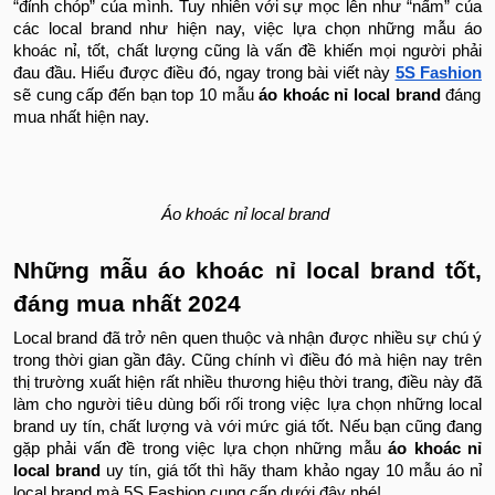
“đỉnh chóp” của mình. Tuy nhiên với sự mọc lên như “nấm” của
các local brand như hiện nay, việc lựa chọn những mẫu áo
khoác nỉ, tốt, chất lượng cũng là vấn đề khiến mọi người phải
đau đầu. Hiểu được điều đó, ngay trong bài viết này
5S Fashion
sẽ cung cấp đến bạn top 10 mẫu
áo khoác nỉ local brand
đáng
mua nhất hiện nay.
Áo khoác nỉ local brand
Những mẫu áo khoác nỉ local brand tốt,
đáng mua nhất 2024
Local brand đã trở nên quen thuộc và nhận được nhiều sự chú ý
trong thời gian gần đây. Cũng chính vì điều đó mà hiện nay trên
thị trường xuất hiện rất nhiều thương hiệu thời trang, điều này đã
làm cho người tiêu dùng bối rối trong việc lựa chọn những local
brand uy tín, chất lượng và với mức giá tốt. Nếu bạn cũng đang
gặp phải vấn đề trong việc lựa chọn những mẫu
áo khoác nỉ
local brand
uy tín, giá tốt thì hãy tham khảo ngay 10 mẫu áo nỉ
local brand mà 5S Fashion cung cấp dưới đây nhé!