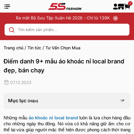
0
Ra mắt Bộ Sưu Tập Xuân Hè 2026 - Chỉ từ 139K
/
/
Trang chủ
Tin tức
Tư Vấn Chọn Mua
Điểm danh 9+ mẫu áo khoác nỉ local brand
đẹp, bán chạy
07.12.2023
Mục lục
(Hiện)
Những mẫu
áo khoác nỉ local brand
luôn là lựa chọn hàng đầu
cho những ngày thu đông. Nó vừa có khả năng giữ ấm cho cơ
thể lại vừa giúp người mặc thể hiện được phong cách thời trang