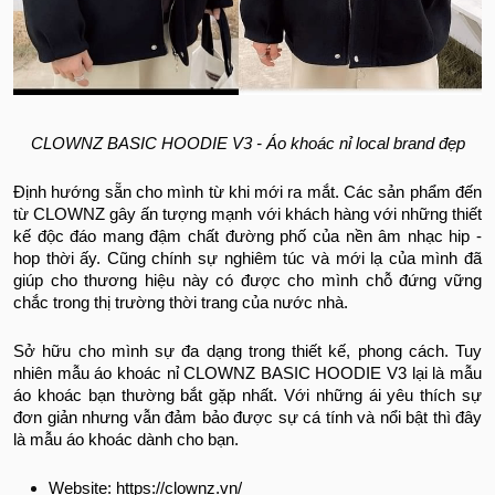
CLOWNZ BASIC HOODIE V3 - Áo khoác nỉ local brand đẹp
Định hướng sẵn cho mình từ khi mới ra mắt. Các sản phẩm đến
từ CLOWNZ gây ấn tượng mạnh với khách hàng với những thiết
kế độc đáo mang đậm chất đường phố của nền âm nhạc hip -
hop thời ấy. Cũng chính sự nghiêm túc và mới lạ của mình đã
giúp cho thương hiệu này có được cho mình chỗ đứng vững
chắc trong thị trường thời trang của nước nhà.
Sở hữu cho mình sự đa dạng trong thiết kế, phong cách. Tuy
nhiên mẫu áo khoác nỉ CLOWNZ BASIC HOODIE V3 lại là mẫu
áo khoác bạn thường bắt gặp nhất. Với những ái yêu thích sự
đơn giản nhưng vẫn đảm bảo được sự cá tính và nổi bật thì đây
là mẫu áo khoác dành cho bạn.
Website: https://clownz.vn/