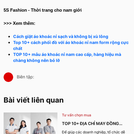
5S Fashion - Thời trang cho nam giới
>>> Xem thêm:
Cách giặt áo khoác nỉ sạch và không bị xù lông
Top 10+ cách phối đồ với áo khoác nỉ nam form rộng cực
chất
TOP 10+ mẫu áo khoác nỉ nam cao cấp, hàng hiệu mà
chàng không nên bỏ lỡ
Biên tập:
Bài viết liên quan
Tư vấn chọn mua
TOP 10+ ĐỊA CHỈ MAY ĐỒNG
PHỤC CÔNG TY ĐẸP, UY TÍN
Để giúp các doanh nghiệp, tổ chức dễ