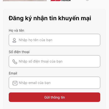
nào cũng nên sở hữu trong tủ đồ mùa hè
này
Đăng ký nhận tin khuyến mại
Họ và tên
Số điện thoại
Email
Gửi thông tin