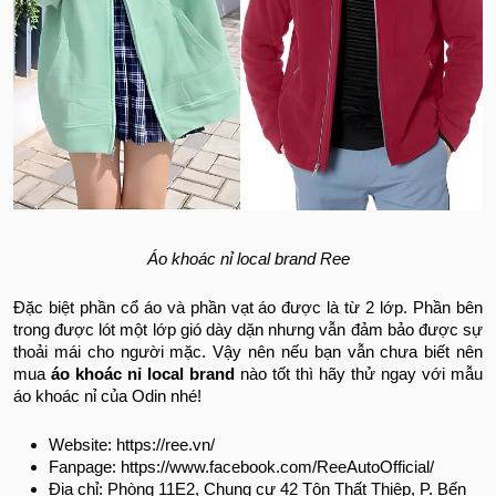
Áo khoác nỉ local brand Ree
Đặc biệt phần cổ áo và phần vạt áo được là từ 2 lớp. Phần bên
trong được lót một lớp gió dày dặn nhưng vẫn đảm bảo được sự
thoải mái cho người mặc. Vậy nên nếu bạn vẫn chưa biết nên
mua
áo khoác nỉ local brand
nào tốt thì hãy thử ngay với mẫu
áo khoác nỉ của Odin nhé!
Website: https://ree.vn/
Fanpage: https://www.facebook.com/ReeAutoOfficial/
Địa chỉ: Phòng 11E2, Chung cư 42 Tôn Thất Thiệp, P. Bến