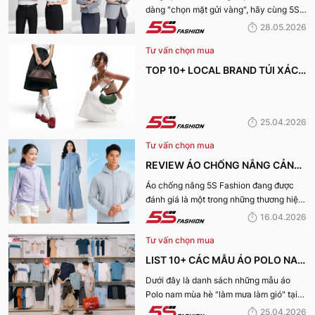
dàng "chọn mặt gửi vàng", hãy cùng 5S
NHẤT HIỆN NAY
Fashion tìm hiểu những địa chỉ may đồng
28.05.2026
phục công ty uy tín, chất lượng và nhận
Tư vấn chọn mua
được nhiều đánh giá tích cực nhất hiện
nay.
TOP 10+ LOCAL BRAND TÚI XÁCH
KHIẾN CHỊ EM MÊ MẨN TRONG
MÙA HÈ 2026
25.04.2026
Tư vấn chọn mua
REVIEW ÁO CHỐNG NẮNG CẢN
TIA UV, CHỐNG NẮNG TỐT NHẤT
Áo chống nắng 5S Fashion đang được
đánh giá là một trong những thương hiệu
CỦA 5S FASHION 2026
áo đáng mua hàng đầu hiện nay. Vậy
16.04.2026
mẫu áo này có gì? Vì sao lại được đánh
Tư vấn chọn mua
giá tích cực đến vậy? Cùng đi hết bài
viết nhé!
LIST 10+ CÁC MẪU ÁO POLO NAM
MÙA HÈ BÁN CHẠY NHẤT CỦA 5S
Dưới đây là danh sách những mẫu áo
Polo nam mùa hè "làm mưa làm gió" tại
FASHION 2026
hệ thống 5S Fashion mà bất kỳ quý ông
25.04.2026