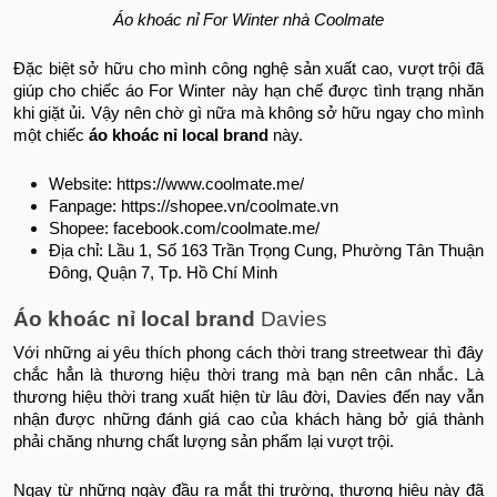
Áo khoác nỉ For Winter nhà Coolmate
Đặc biệt sở hữu cho mình công nghệ sản xuất cao, vượt trội đã
giúp cho chiếc áo For Winter này hạn chế được tình trạng nhăn
khi giặt ủi. Vậy nên chờ gì nữa mà không sở hữu ngay cho mình
một chiếc
áo khoác nỉ local brand
này.
Website: https://www.coolmate.me/
Fanpage: https://shopee.vn/coolmate.vn
Shopee: facebook.com/coolmate.me/
Địa chỉ: Lầu 1, Số 163 Trần Trọng Cung, Phường Tân Thuận
Đông, Quận 7, Tp. Hồ Chí Minh
Áo khoác nỉ local brand
Davies
Với những ai yêu thích phong cách thời trang streetwear thì đây
chắc hẳn là thương hiệu thời trang mà bạn nên cân nhắc. Là
thương hiệu thời trang xuất hiện từ lâu đời, Davies đến nay vẫn
nhận được những đánh giá cao của khách hàng bở giá thành
phải chăng nhưng chất lượng sản phẩm lại vượt trội.
Ngay từ những ngày đầu ra mắt thị trường, thương hiệu này đã