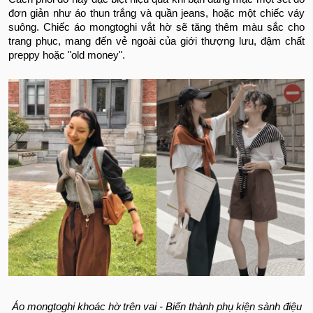
đơn giản như áo thun trắng và quần jeans, hoặc một chiếc váy
suông. Chiếc áo mongtoghi vắt hờ sẽ tăng thêm màu sắc cho
trang phục, mang đến vẻ ngoài của giới thượng lưu, đậm chất
preppy hoặc "old money".
Áo mongtoghi khoác hờ trên vai - Biến thành phụ kiện sành điệu