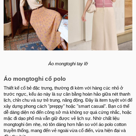
Áo mongtoghi tay lỡ
Áo mongtoghi cổ polo
Thiết kế cổ bẻ đặc trưng, thường đi kèm với hàng cúc nhỏ ở
trước ngực, kểu áo này là sự cân bằng hoàn hảo giữa nét thanh
lịch, chỉn chu và sự trẻ trung, năng động. Đây là item tuyệt vời để
xây dựng phong cách "preppy" hoặc "smart casual". Bạn có thể
dễ dàng diện nó đến công sở mà không sợ quá cứng nhắc, hoặc
mặc đi dạo phố mà vẫn giữ được vẻ lịch sự. Nhờ chất liệu
mongtoghi ôm nhẹ, nó tôn dáng hơn hẳn so vớI áo polo cotton
truyền thống, mang đến vẻ ngoài vừa cổ điển, vừa hiện đại và