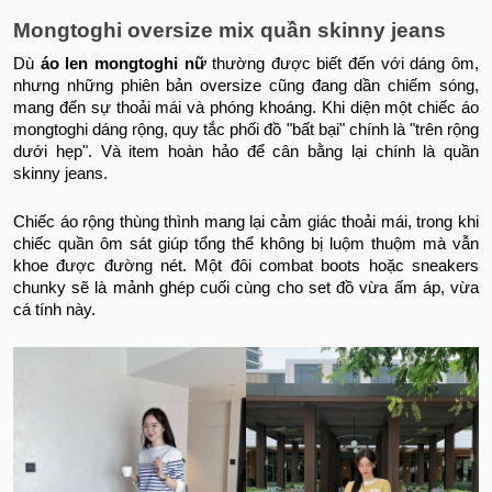
Mongtoghi oversize mix quần skinny jeans
Dù
áo len mongtoghi nữ
thường được biết đến với dáng ôm,
nhưng những phiên bản oversize cũng đang dần chiếm sóng,
mang đến sự thoải mái và phóng khoáng. Khi diện một chiếc áo
mongtoghi dáng rộng, quy tắc phối đồ "bất bại" chính là "trên rộng
dưới hẹp". Và item hoàn hảo để cân bằng lại chính là quần
skinny jeans.
Chiếc áo rộng thùng thình mang lại cảm giác thoải mái, trong khi
chiếc quần ôm sát giúp tổng thể không bị luộm thuộm mà vẫn
khoe được đường nét. Một đôi combat boots hoặc sneakers
chunky sẽ là mảnh ghép cuối cùng cho set đồ vừa ấm áp, vừa
cá tính này.