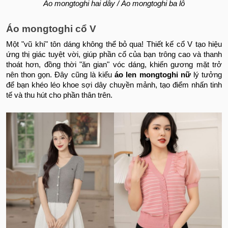
Áo mongtoghi hai dây / Áo mongtoghi ba lỗ
Áo mongtoghi cổ V
Một "vũ khí" tôn dáng không thể bỏ qua! Thiết kế cổ V tạo hiệu
ứng thị giác tuyệt vời, giúp phần cổ của bạn trông cao và thanh
thoát hơn, đồng thời "ăn gian" vóc dáng, khiến gương mặt trở
nên thon gọn. Đây cũng là kiểu
áo len mongtoghi nữ
lý tưởng
để bạn khéo léo khoe sợi dây chuyền mảnh, tạo điểm nhấn tinh
tế và thu hút cho phần thân trên.