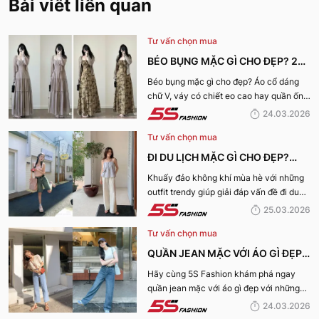
Bài viết liên quan
Tư vấn chọn mua
BÉO BỤNG MẶC GÌ CHO ĐẸP? 29+
OUTFIT CHE BỤNG, HACK DÁNG
Béo bụng mặc gì cho đẹp? Áo cổ dáng
chữ V, váy có chiết eo cao hay quần ống
CHO NÀNG
rộng cạp cao là lựa chọn tuyệt vời. 5S
24.03.2026
Fashion sẽ chia sẻ đến bạn 30 cách mix
Tư vấn chọn mua
để tạo outfit tuyệt nhất.
ĐI DU LỊCH MẶC GÌ CHO ĐẸP?
NHỮNG MÓN ĐỒ KHÔNG THỂ
Khuấy đảo không khí mùa hè với những
outfit trendy giúp giải đáp vấn đề đi du
THIẾU CHO CHUYẾN DU LỊCH
lịch mặc gì cho đẹp qua bài viết dưới
25.03.2026
MÙA HÈ
đây!
Tư vấn chọn mua
QUẦN JEAN MẶC VỚI ÁO GÌ ĐẸP?
15+ OUTFIT QUẦN JEANS PHỐI
Hãy cùng 5S Fashion khám phá ngay
quần jean mặc với áo gì đẹp với những
ÁO MÙA HÈ 2026
outfit vạn người mê dưới đây!
24.03.2026