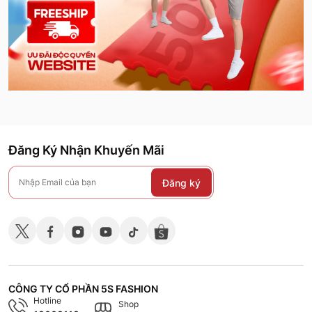
Đăng Ký Nhận Khuyến Mãi
Đăng ký
CÔNG TY CỔ PHẦN 5S FASHION
Hotline
Shop