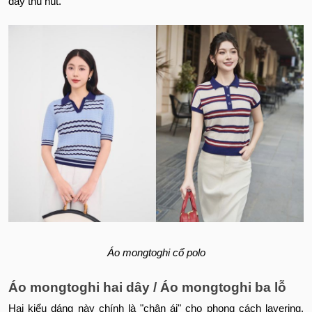
đầy thu hút.
Áo mongtoghi cổ polo
Áo mongtoghi hai dây / Áo mongtoghi ba lỗ
Hai kiểu dáng này chính là "chân ái" cho phong cách layering.