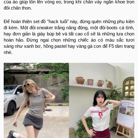
của áo giúp tôn lên vòng eo, trong khi chân váy ngắn khoe trọn
đôi chân thon.
Để hoàn thiện set đồ "hack tuổi" này, đừng quên những phụ kiện
đi kèm. Một đôi sneaker trắng năng động, một đôi boots cá tính,
hay đơn giản là giày búp bê và tất cao cổ sẽ là những lựa chọn
hoàn hảo. Đừng ngại chọn những chiếc áo có màu sắc tươi
sáng như xanh bơ, hồng pastel hay vàng gà con để F5 tâm trạng
nhé.