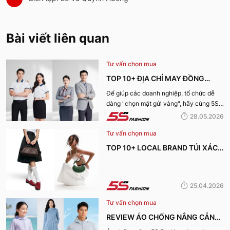
Bài viết liên quan
Tư vấn chọn mua
TOP 10+ ĐỊA CHỈ MAY ĐỒNG
PHỤC CÔNG TY ĐẸP, UY TÍN
Để giúp các doanh nghiệp, tổ chức dễ
dàng "chọn mặt gửi vàng", hãy cùng 5S
NHẤT HIỆN NAY
Fashion tìm hiểu những địa chỉ may đồng
28.05.2026
phục công ty uy tín, chất lượng và nhận
Tư vấn chọn mua
được nhiều đánh giá tích cực nhất hiện
nay.
TOP 10+ LOCAL BRAND TÚI XÁCH
KHIẾN CHỊ EM MÊ MẨN TRONG
MÙA HÈ 2026
25.04.2026
Tư vấn chọn mua
REVIEW ÁO CHỐNG NẮNG CẢN