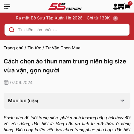
0
Ra mắt Bộ Sưu Tập Xuân Hè 2026 - Chỉ từ 139K
/
/
Trang chủ
Tin tức
Tư Vấn Chọn Mua
Cách chọn áo thun nam trung niên big size
vừa vặn, gọn người
07.06.2024
Mục lục
(Hiện)
Bước vào độ tuổi trung niên, phái mạnh thường gặp phải thay đổi
về vóc dáng, đặc biệt là tăng cân và tích tụ mỡ thừa ở vùng
bụng. Điều này khiến việc lựa chọn trang phục phù hợp, đặc biệt