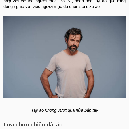
hợp với cơ thể người mặc. Bởi vì, phần ống tay áo quá rộng
đồng nghĩa với việc người mặc đã chọn sai size áo.
Tay áo không vượt quá nửa bắp tay
Lựa chọn chiều dài áo