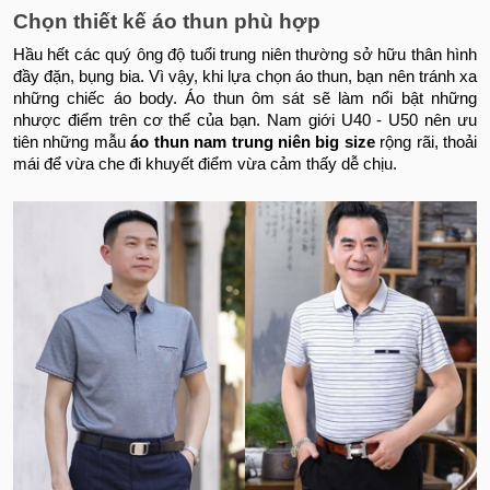
Chọn thiết kế áo thun phù hợp
Hầu hết các quý ông độ tuổi trung niên thường sở hữu thân hình
đầy đặn, bụng bia. Vì vậy, khi lựa chọn áo thun, bạn nên tránh xa
những chiếc áo body. Áo thun ôm sát sẽ làm nổi bật những
nhược điểm trên cơ thể của bạn. Nam giới U40 - U50 nên ưu
tiên những mẫu
áo thun nam trung niên big size
rộng rãi, thoải
mái để vừa che đi khuyết điểm vừa cảm thấy dễ chịu.