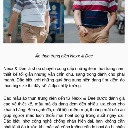
Áo thun trung niên Nexx & Dee
Nexx & Dee là shop chuyên cung cấp những item thời trang nam
thiết kế tối giản nhưng vẫn chỉn chu, sang trọng dành cho phái
mạnh. Đặc biệt, với những quý ông trung niên đang tìm kiếm áo
thun big size thì đây sẽ là địa chỉ lý tưởng.
Các mẫu áo thun trung niên đến từ Nexx & Dee được đánh giá
cao về thiết kế, mẫu mã đa dạng đem đến nhiều lựa chọn cho
khách hàng. Bên cạnh đó, chất liệu mềm mại, thoáng mát của áo
giúp người mặc luôn thoải mái hoạt động trong suốt ngày dài.
Đặc biệt, nhờ công nghệ chống nhăn hiện đại, bạn không cần
phải là ủi áo trước khi mặc và cũng không cần lo ngại áo bị nhăn