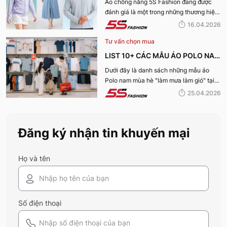
TIA UV, CHỐNG NẮNG TỐT NHẤT
Áo chống nắng 5S Fashion đang được
đánh giá là một trong những thương hiệu
CỦA 5S FASHION 2026
áo đáng mua hàng đầu hiện nay. Vậy
16.04.2026
mẫu áo này có gì? Vì sao lại được đánh
Tư vấn chọn mua
giá tích cực đến vậy? Cùng đi hết bài
viết nhé!
LIST 10+ CÁC MẪU ÁO POLO NAM
MÙA HÈ BÁN CHẠY NHẤT CỦA 5S
Dưới đây là danh sách những mẫu áo
Polo nam mùa hè "làm mưa làm gió" tại
FASHION 2026
hệ thống 5S Fashion mà bất kỳ quý ông
25.04.2026
nào cũng nên sở hữu trong tủ đồ mùa hè
này
Đăng ký nhận tin khuyến mại
Họ và tên
Số điện thoại