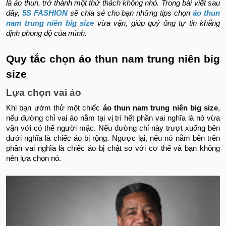
là áo thun, trở thành một thử thách không nhỏ. Trong bài viết sau
đây,
5S FASHION
sẽ chia sẻ cho bạn những tips chọn
áo thun
nam trung niên big size
vừa vặn, giúp quý ông tự tin khẳng
định phong độ của mình.
Quy tắc chọn áo thun nam trung niên big
size
Lựa chọn vai áo
Khi bạn ướm thử một chiếc
áo thun nam trung niên big size
,
nếu đường chỉ vai áo nằm tại vị trí hết phần vai nghĩa là nó vừa
vặn với có thể người mặc. Nếu đường chỉ này trượt xuống bên
dưới nghĩa là chiếc áo bị rộng. Ngược lại, nếu nó nằm bên trên
phần vai nghĩa là chiếc áo bị chật so với cơ thể và bạn không
nên lựa chọn nó.