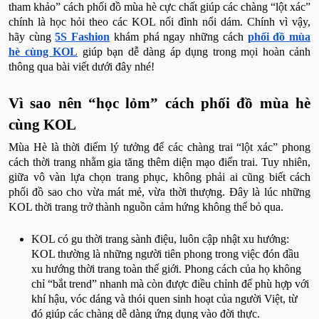
tham khảo” cách phối đồ mùa hè cực chất giúp các chàng “lột xác”
chính là học hỏi theo các KOL nổi đình nổi dám. Chính vì vậy,
hãy cùng
5S Fashion
khám phá ngay những cách
phối đồ mùa
hè cùng KOL
giúp bạn dễ dàng áp dụng trong mọi hoàn cảnh
thông qua bài viết dưới đây nhé!
Vì sao nên “học lỏm” cách phối đồ mùa hè
cùng KOL
Mùa Hè là thời điểm lý tưởng để các chàng trai “lột xác” phong
cách thời trang nhằm gia tăng thêm diện mạo điển trai. Tuy nhiên,
giữa vô vàn lựa chọn trang phục, không phải ai cũng biết cách
phối đồ sao cho vừa mát mẻ, vừa thời thượng. Đây là lúc những
KOL thời trang trở thành nguồn cảm hứng không thể bỏ qua.
KOL có gu thời trang sành điệu, luôn cập nhật xu hướng:
KOL thường là những người tiên phong trong việc đón đầu
xu hướng thời trang toàn thế giới. Phong cách của họ không
chỉ “bắt trend” nhanh mà còn được điều chỉnh để phù hợp với
khí hậu, vóc dáng và thói quen sinh hoạt của người Việt, từ
đó giúp các chàng dễ dàng ứng dụng vào đời thực.