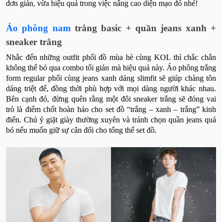
đơn giản, vừa hiệu quả trong việc nâng cao diện mạo đó nhé!
Áo phông nam
trắng basic + quần jeans xanh +
sneaker trắng
Nhắc đến những outfit phối đồ mùa hè cùng KOL thì chắc chắn
không thể bỏ qua combo tối giản mà hiệu quả này. Áo phông trắng
form regular phối cùng jeans xanh dáng slimfit sẽ giúp chàng tôn
dáng triệt để, đồng thời phù hợp với mọi dàng người khác nhau.
Bên cạnh đó, đừng quên rằng một đôi sneaker trắng sẽ đóng vai
trò là điểm chốt hoàn hảo cho set đồ “trắng – xanh – trắng” kinh
điển. Chú ý giặt giày thường xuyên và tránh chọn quần jeans quá
bó nếu muốn giữ sự cân đối cho tổng thể set đồ.