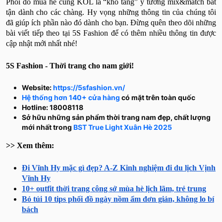
Phối đồ mùa hè cùng KOL là “kho tàng” ý tưởng mix&match bất
tận dành cho các chàng. Hy vọng những thông tin của chúng tôi
đã giúp ích phần nào đó dành cho bạn. Đừng quên theo dõi những
bài viết tiếp theo tại 5S Fashion để có thêm nhiều thông tin được
cập nhật mới nhất nhé!
5S Fashion - Thời trang cho nam giới!
Website:
https://5sfashion.vn/
Hệ thống hơn 140+ cửa hàng
có mặt trên toàn quốc
Hotline: 18008118
Sở hữu những sản phẩm thời trang nam đẹp, chất lượng
mới nhất trong
BST True Light Xuân Hè 2025
>> Xem thêm:
Đi Vĩnh Hy mặc gì đẹp? A-Z Kinh nghiệm đi du lịch Vịnh
Vĩnh Hy
10+ outfit thời trang công sở mùa hè lịch lãm, trẻ trung
Bỏ túi 10 tips phối đồ ngày nồm ẩm đơn giản, không lo bí
bách