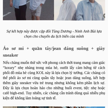
Sự kết hợp này được cặp đôi Tùng Dương - Ninh Anh Bùi lựa
chọn cho chuyến du lịch biển của mình
Áo sơ mi + quần tây/jean dáng suông + giày
sneaker
Nếu chàng muốn thử sức với phong cách thời trang mang cảm giác
“luxury” nhẹ nhàng trong mùa hè, outfit lấy cảm hứng từ cách
phối đồ mùa hè cùng KOL này là lựa chọn lý tưởng. Các chàng có
thể phối áo sơ mi cùng quần tây hoặc jean dáng suông, kết hợp
thêm giày sneaker vừa trẻ trung nhưng không kém phần lịch sự.
Đây là lựa chọn hoàn hảo cho những buổi event, tiệc nhẹ hoặc
café high-end. Tuy nhiên, các chàng cần tránh dùng quá nhiều phụ
kiện để không làm loãng sự tinh tế.