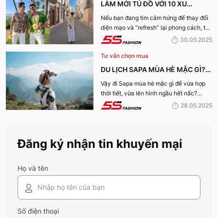
LÀM MỚI TỦ ĐỒ VỚI 10 XU
HƯỚNG THỜI TRANG HOT NHẤT
Nếu bạn đang tìm cảm hứng để thay đổi
diện mạo và “refresh” lại phong cách, thì
MÙA HÈ 2025
10 xu hướng thời trang Hè 2025 này
30.05.2025
chính là gợi ý hoàn hảo. Cùng 5S
Tư vấn chọn mua
Fashion khám phá xem có gì mới mẻ để
bạn sắm sửa và diện ngay trong mùa hè
DU LỊCH SAPA MÙA HÈ MẶC GÌ?
năm nay nhé!
10 OUTFITS TRẺ TRUNG, THU HÚT
Vậy đi Sapa mùa hè mặc gì để vừa hợp
thời tiết, vừa lên hình ngầu hết nấc?
NHẤT
Cùng khám phá 10 set đồ cực chất dưới
28.05.2025
đây để "bung xõa" hết mình giữa thiên
nhiên Tây Bắc hùng vĩ nhé!
Đăng ký nhận tin khuyến mại
Họ và tên
Số điện thoại