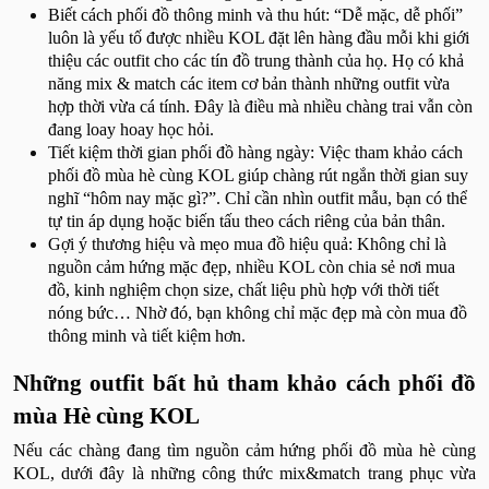
Biết cách phối đồ thông minh và thu hút: “Dễ mặc, dễ phối”
luôn là yếu tố được nhiều KOL đặt lên hàng đầu mỗi khi giới
thiệu các outfit cho các tín đồ trung thành của họ. Họ có khả
năng mix & match các item cơ bản thành những outfit vừa
hợp thời vừa cá tính. Đây là điều mà nhiều chàng trai vẫn còn
đang loay hoay học hỏi.
Tiết kiệm thời gian phối đồ hàng ngày: Việc tham khảo cách
phối đồ mùa hè cùng KOL giúp chàng rút ngắn thời gian suy
nghĩ “hôm nay mặc gì?”. Chỉ cần nhìn outfit mẫu, bạn có thể
tự tin áp dụng hoặc biến tấu theo cách riêng của bản thân.
Gợi ý thương hiệu và mẹo mua đồ hiệu quả: Không chỉ là
nguồn cảm hứng mặc đẹp, nhiều KOL còn chia sẻ nơi mua
đồ, kinh nghiệm chọn size, chất liệu phù hợp với thời tiết
nóng bức… Nhờ đó, bạn không chỉ mặc đẹp mà còn mua đồ
thông minh và tiết kiệm hơn.
Những outfit bất hủ tham khảo cách phối đồ
mùa Hè cùng KOL
Nếu các chàng đang tìm nguồn cảm hứng phối đồ mùa hè cùng
KOL, dưới đây là những công thức mix&match trang phục vừa