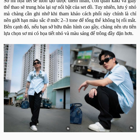
Sơ mi họa tiết sẽ luôn tạo được điểm nhấn, còn quần kaki và giày
thể thao sẽ trung hòa lại sự nổi bật của set đồ. Tuy nhiên, lưu ý nhỏ
mà chàng cần ghi nhớ khi tham khảo cách phối này chính là chỉ
nên giới hạn màu sắc ở mức 2–3 tone để tổng thể không bị rối mắt.
Bên cạnh đó, nếu bạn sở hữu thân hình cao gầy, chàng nên ưu tiên
lựa chọn sơ mi có họa tiết nhỏ và màu sáng để trông đầy đặn hơn.