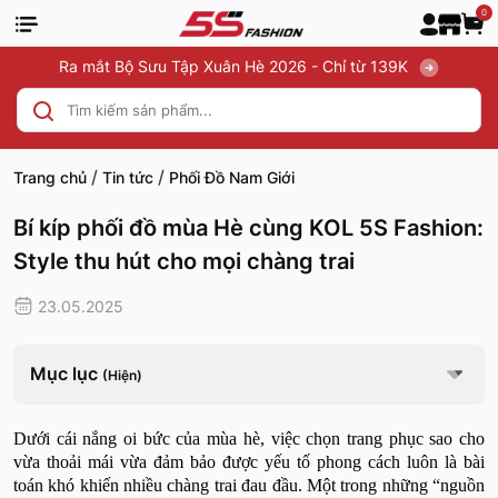
0
Ra mắt Bộ Sưu Tập Xuân Hè 2026 - Chỉ từ 139K
/
/
Trang chủ
Tin tức
Phối Đồ Nam Giới
Bí kíp phối đồ mùa Hè cùng KOL 5S Fashion:
Style thu hút cho mọi chàng trai
23.05.2025
Mục lục
(Hiện)
Dưới cái nắng oi bức của mùa hè, việc chọn trang phục sao cho
vừa thoải mái vừa đảm bảo được yếu tố phong cách luôn là bài
toán khó khiến nhiều chàng trai đau đầu. Một trong những “nguồn