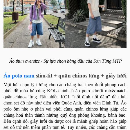
Áo thun oversize - Sự lựa chọn hàng đầu của Sơn Tùng MTP
Áo polo nam
slim-fit + quần chinos lửng + giày lười
Một lựa chọn lý tưởng cho các chàng trai theo đuổi phong cách
phối đồ mùa hè cùng KOL chính là áo polo slimfit mix&match
quần chinos lửng. Rất nhiều KOL “nổi đình nổi đám” đều lựa
chọn set đồ này như diễn viên Quốc Anh, diễn viên Đình Tú.
Áo
polo
ôm nhẹ ở phần vai phối cùng quần chinos lửng giúp các
chàng hoá thân thành những quý ông phóng khoáng, bảnh bao.
Bên cạnh đó, giày lười da được coi là mảnh ghép hoàn hảo giúp
set đồ trở nên thêm phần tinh tế. Tuy nhiên, các chàng cần tránh