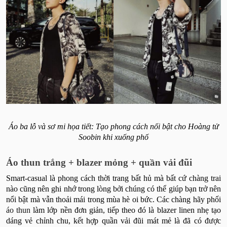
Áo ba lỗ và sơ mi họa tiết: Tạo phong cách nổi bật cho Hoàng tử
Soobin khi xuống phố
Áo thun trắng + blazer mỏng + quần vải đũi
Smart-casual là phong cách thời trang bất hủ mà bất cứ chàng trai
nào cũng nên ghi nhớ trong lòng bởi chúng có thể giúp bạn trở nên
nổi bật mà vẫn thoải mái trong mùa hè oi bức. Các chàng hãy phối
áo thun
làm lớp nền đơn giản, tiếp theo đó là blazer linen nhẹ tạo
dáng vẻ chỉnh chu, kết hợp quần vải đũi mát mẻ là đã có được