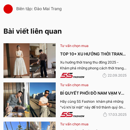
Biên tập: Đào Mai Trang
Bài viết liên quan
Tư vấn chọn mua
TOP 10+ XU HƯỚNG THỜI TRANG
THU ĐÔNG 2025 TRENDY, GÂY
Xu hướng thời trang thu đông 2025 -
Khám phá những phong cách thời trang
BÃO
“làm mưa làm gió” từ sàn runway đến
22.09.2025
cuộc sống hàng ngày.
Tư vấn chọn mua
BÍ QUYẾT PHỐI ĐỒ NAM VẠM VỠ
ĐẸP, THU HÚT PHÁI NỮ
Hãy cùng 5S Fashion khám phá những
"vũ khí bí mật" này để trở thành quý ông
thu hút nhờ “tận dụng” triệt để những ưu
17.03.2025
điếm sở hữu thân hình vạm vỡ của mình
Tư vấn chọn mua
nhé: