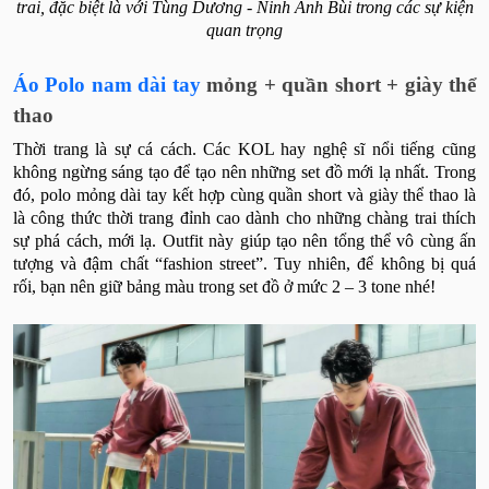
trai, đặc biệt là với Tùng Dương - Ninh Anh Bùi trong các sự kiện
quan trọng
Áo Polo nam dài tay
mỏng + quần short + giày thể
thao
Thời trang là sự cá cách. Các KOL hay nghệ sĩ nổi tiếng cũng
không ngừng sáng tạo để tạo nên những set đồ mới lạ nhất. Trong
đó, polo mỏng dài tay kết hợp cùng quần short và giày thể thao là
là công thức thời trang đỉnh cao dành cho những chàng trai thích
sự phá cách, mới lạ. Outfit này giúp tạo nên tổng thể vô cùng ấn
tượng và đậm chất “fashion street”. Tuy nhiên, để không bị quá
rối, bạn nên giữ bảng màu trong set đồ ở mức 2 – 3 tone nhé!