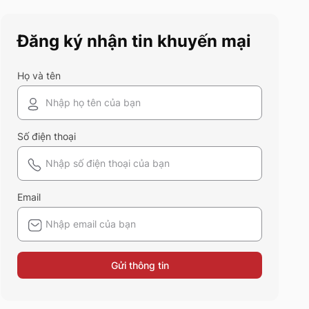
"bung xõa" hết mình giữa thiên
nhiên Tây Bắc hùng vĩ nhé!
Đăng ký nhận tin khuyến mại
Họ và tên
Số điện thoại
Email
Gửi thông tin