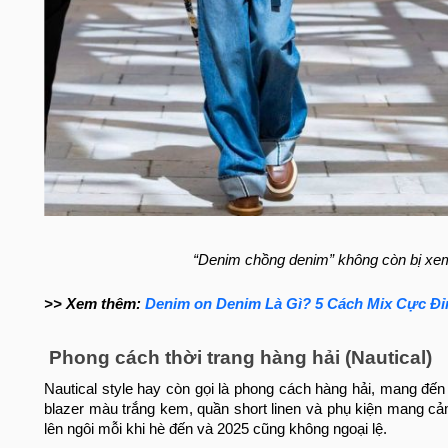
“Denim chồng denim” không còn bị xem 
>> Xem thêm:
Denim on Denim Là Gì? 5 Cách Mix Cực Đ
Phong cách thời trang hàng hải (Nautical)
Nautical style hay còn gọi là phong cách hàng hải, mang đế
blazer màu trắng kem, quần short linen và phụ kiện mang c
lên ngôi mỗi khi hè đến và 2025 cũng không ngoại lệ.