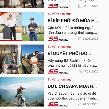
ĐÔNG 2025 TRENDY,
cách thời trang “làm mưa làm
22.09.2025
GÂY BÃO
gió” từ sàn runway đến cuộc
Tư vấn chọn mua
sống hàng ngày.
BÍ KÍP PHỐI ĐỒ MÙA HÈ
CÙNG KOL 5S FASHION:
Các KOL luôn là những người
dẫn đầu xu hướng thời trang.
STYLE THU HÚT CHO
Hãy cùng 5S Fashion điểm qua
23.05.2025
MỌI CHÀNG TRAI
những bí kíp phối đồ mùa hè
Tư vấn chọn mua
cùng KOL “bao chất, bao ngầu”
nhé!
BÍ QUYẾT PHỐI ĐỒ
NAM VẠM VỠ ĐẸP, THU
Hãy cùng 5S Fashion khám
phá những "vũ khí bí mật" này
HÚT PHÁI NỮ
để trở thành quý ông thu hút
17.03.2025
nhờ “tận dụng” triệt để những
Tư vấn chọn mua
ưu điếm sở hữu thân hình vạm
vỡ của mình nhé:
DU LỊCH SAPA MÙA HÈ
MẶC GÌ? 10 OUTFITS
Vậy đi Sapa mùa hè mặc gì để
vừa hợp thời tiết, vừa lên hình
TRẺ TRUNG, THU HÚT
ngầu hết nấc? Cùng khám phá
28.05.2025
NHẤT
10 set đồ cực chất dưới đây để