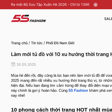
Ra mắt Bộ Sưu Tập Xuân Hè 2026 - Chỉ từ 139K
SAL
/
/
Trang chủ
Tin tức
Phối Đồ Nam Giới
Làm mới tủ đồ với 10 xu hướng thời tran
30.05.2025
Mùa hè đến rồi, đây cũng là lúc bạn nên làm mới tủ đồ để v
2025 mang đến rất nhiều xu hướng thời trang thú vị, từ nh
hiện đại. Nếu bạn đang tìm cảm hứng để thay đổi diện mạo và
này chính là gợi ý hoàn hảo. Cùng
5S Fashion
khám phá xem
nay nhé!
10 phong cách thời trang HOT nhất mù