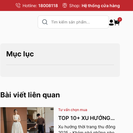
Hotline:
18008118
Shop:
Hệ thống cửa hàng
0
Mục lục
Bài viết liên quan
Tư vấn chọn mua
TOP 10+ XU HƯỚNG
THỜI TRANG THU
Xu hướng thời trang thu đông
2025 - Khám phá những phong