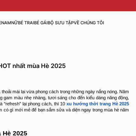
E
NAM
NỮ
BÉ TRAI
BÉ GÁI
BỘ SƯU TẬP
VỀ CHÚNG TÔI
g HOT nhất mùa Hè 2025
ừa thoải mái lại vừa phong cách trong những ngày nắng nóng. Năm
ững gam màu nhẹ nhàng, tươi sáng cho đến kiểu dáng năng động,
 “refresh” lại phong cách, thì 10
xu hướng thời trang Hè 2025
 có gì mới mẻ để bạn sắm sửa và diện ngay trong mùa hè năm
a Hè 2025