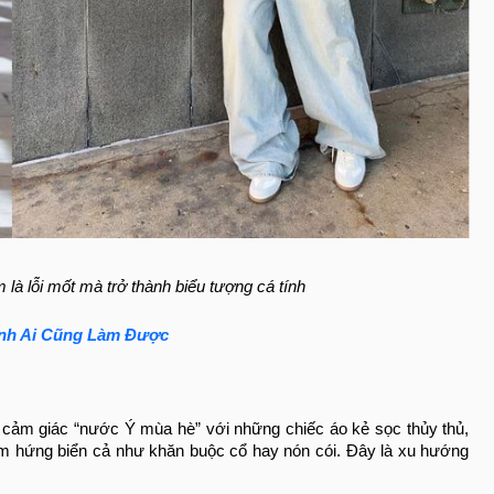
là lỗi mốt mà trở thành biểu tượng cá tính
ỉnh Ai Cũng Làm Được
n cảm giác “nước Ý mùa hè” với những chiếc áo kẻ sọc thủy thủ,
ảm hứng biển cả như khăn buộc cổ hay nón cói. Đây là xu hướng