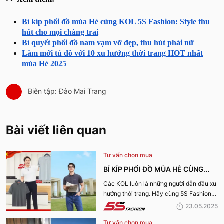
Bí kíp phối đồ mùa Hè cùng KOL 5S Fashion: Style thu
hút cho mọi chàng trai
Bí quyết phối đồ nam vạm vỡ đẹp, thu hút phái nữ
Làm mới tủ đồ với 10 xu hướng thời trang HOT nhất
mùa Hè 2025
Biên tập: Đào Mai Trang
Bài viết liên quan
Tư vấn chọn mua
BÍ KÍP PHỐI ĐỒ MÙA HÈ CÙNG
KOL 5S FASHION: STYLE THU HÚT
Các KOL luôn là những người dẫn đầu xu
hướng thời trang. Hãy cùng 5S Fashion
CHO MỌI CHÀNG TRAI
điểm qua những bí kíp phối đồ mùa hè
23.05.2025
cùng KOL “bao chất, bao ngầu” nhé!
Tư vấn chọn mua