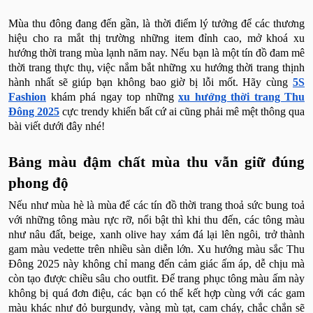
Mùa thu đông đang đến gần, là thời điểm lý tưởng để các thương
hiệu cho ra mắt thị trường những item đỉnh cao, mở khoá xu
hướng thời trang mùa lạnh năm nay. Nếu bạn là một tín đồ đam mê
thời trang thực thụ, việc nắm bắt những xu hướng thời trang thịnh
hành nhất sẽ giúp bạn không bao giờ bị lỗi mốt. Hãy cùng
5S
Fashion
khám phá ngay top những
xu hướng thời trang Thu
Đông 2025
cực trendy khiến bất cứ ai cũng phải mê mệt thông qua
bài viết dưới đây nhé!
Bảng màu đậm chất mùa thu vẫn giữ đúng
phong độ
Nếu như mùa hè là mùa để các tín đồ thời trang thoả sức bung toả
với những tông màu rực rỡ, nổi bật thì khi thu đến, các tông màu
như nâu đất, beige, xanh olive hay xám đá lại lên ngôi, trở thành
gam màu vedette trên nhiều sàn diễn lớn. Xu hướng màu sắc Thu
Đông 2025 này không chỉ mang đến cảm giác ấm áp, dễ chịu mà
còn tạo được chiều sâu cho outfit. Để trang phục tông màu ấm này
không bị quá đơn điệu, các bạn có thể kết hợp cùng với các gam
màu khác như đỏ burgundy, vàng mù tạt, cam cháy, chắc chắn sẽ