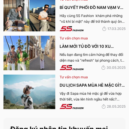
BÍ QUYẾT PHỐI ĐỒ NAM VẠM VỠ
ĐẸP, THU HÚT PHÁI NỮ
Hãy cùng 5S Fashion khám phá những
"vũ khí bí mật" này để trở thành quý ông
thu hút nhờ “tận dụng” triệt để những ưu
17.03.2025
điếm sở hữu thân hình vạm vỡ của mình
Tư vấn chọn mua
nhé:
LÀM MỚI TỦ ĐỒ VỚI 10 XU
HƯỚNG THỜI TRANG HOT NHẤT
Nếu bạn đang tìm cảm hứng để thay đổi
diện mạo và “refresh” lại phong cách, thì
MÙA HÈ 2025
10 xu hướng thời trang Hè 2025 này
30.05.2025
chính là gợi ý hoàn hảo. Cùng 5S
Tư vấn chọn mua
Fashion khám phá xem có gì mới mẻ để
bạn sắm sửa và diện ngay trong mùa hè
DU LỊCH SAPA MÙA HÈ MẶC GÌ?
năm nay nhé!
10 OUTFITS TRẺ TRUNG, THU HÚT
Vậy đi Sapa mùa hè mặc gì để vừa hợp
thời tiết, vừa lên hình ngầu hết nấc?
NHẤT
Cùng khám phá 10 set đồ cực chất dưới
28.05.2025
đây để "bung xõa" hết mình giữa thiên
nhiên Tây Bắc hùng vĩ nhé!