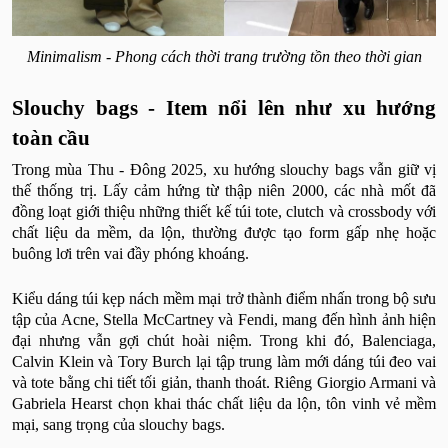
Minimalism - Phong cách thời trang trường tồn theo thời gian
Slouchy bags - Item nổi lên như xu hướng
toàn cầu
Trong mùa Thu - Đông 2025, xu hướng slouchy bags vẫn giữ vị
thế thống trị. Lấy cảm hứng từ thập niên 2000, các nhà mốt đã
đồng loạt giới thiệu những thiết kế túi tote, clutch và crossbody với
chất liệu da mềm, da lộn, thường được tạo form gấp nhẹ hoặc
buông lơi trên vai đầy phóng khoáng.
Kiểu dáng túi kẹp nách mềm mại trở thành điểm nhấn trong bộ sưu
tập của Acne, Stella McCartney và Fendi, mang đến hình ảnh hiện
đại nhưng vẫn gợi chút hoài niệm. Trong khi đó, Balenciaga,
Calvin Klein và Tory Burch lại tập trung làm mới dáng túi đeo vai
và tote bằng chi tiết tối giản, thanh thoát. Riêng Giorgio Armani và
Gabriela Hearst chọn khai thác chất liệu da lộn, tôn vinh vẻ mềm
mại, sang trọng của slouchy bags.