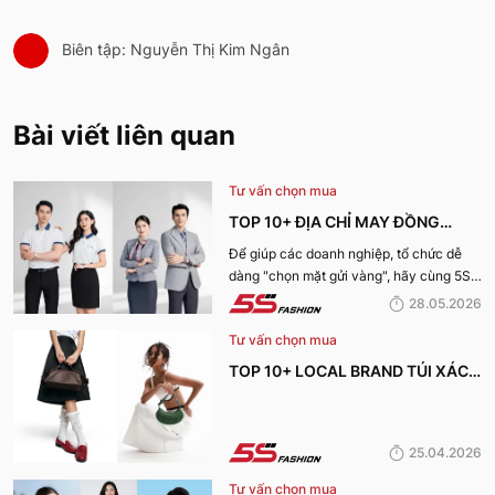
Biên tập: Nguyễn Thị Kim Ngân
Bài viết liên quan
Tư vấn chọn mua
TOP 10+ ĐỊA CHỈ MAY ĐỒNG
PHỤC CÔNG TY ĐẸP, UY TÍN
Để giúp các doanh nghiệp, tổ chức dễ
dàng "chọn mặt gửi vàng", hãy cùng 5S
NHẤT HIỆN NAY
Fashion tìm hiểu những địa chỉ may đồng
28.05.2026
phục công ty uy tín, chất lượng và nhận
Tư vấn chọn mua
được nhiều đánh giá tích cực nhất hiện
nay.
TOP 10+ LOCAL BRAND TÚI XÁCH
KHIẾN CHỊ EM MÊ MẨN TRONG
MÙA HÈ 2026
25.04.2026
Tư vấn chọn mua