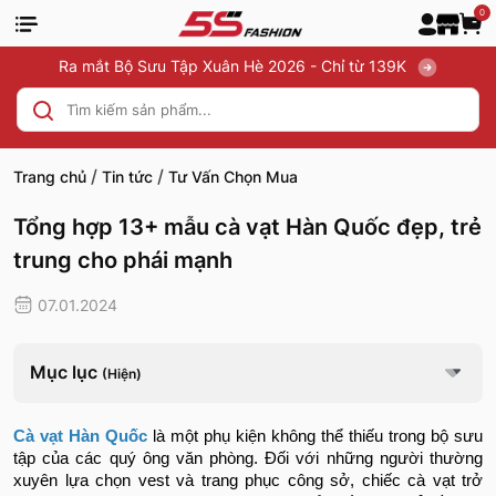
0
Ra mắt Bộ Sưu Tập Xuân Hè 2026 - Chỉ từ 139K
/
/
Trang chủ
Tin tức
Tư Vấn Chọn Mua
Tổng hợp 13+ mẫu cà vạt Hàn Quốc đẹp, trẻ
trung cho phái mạnh
07.01.2024
Mục lục
(Hiện)
Cà vạt Hàn Quốc
là một phụ kiện không thể thiếu trong bộ sưu
tập của các quý ông văn phòng. Đối với những người thường
xuyên lựa chọn vest và trang phục công sở, chiếc cà vạt trở