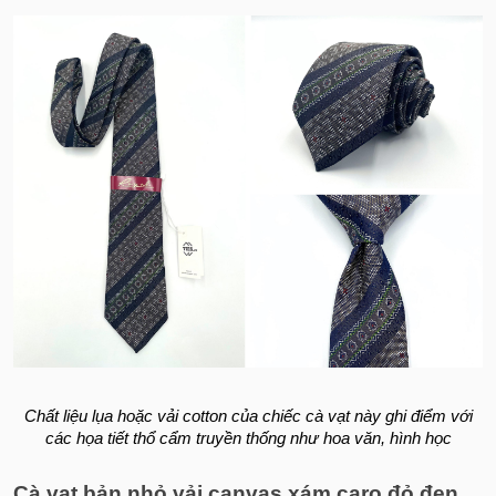
Chất liệu lụa hoặc vải cotton của chiếc cà vạt này ghi điểm với
các họa tiết thổ cẩm truyền thống như hoa văn, hình học
Cà vạt bản nhỏ vải canvas xám caro đỏ đen