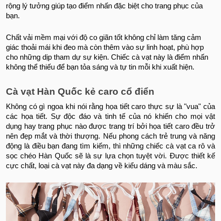
rộng lý tưởng giúp tạo điểm nhấn đặc biệt cho trang phục của
bạn.
Chất vải mềm mại với độ co giãn tốt không chỉ làm tăng cảm
giác thoải mái khi đeo mà còn thêm vào sự linh hoạt, phù hợp
cho những dịp tham dự sự kiện. Chiếc cà vạt này là điểm nhấn
không thể thiếu để bạn tỏa sáng và tự tin mỗi khi xuất hiện.
Cà vạt Hàn Quốc kẻ caro cổ điển
Không có gì ngoa khi nói rằng họa tiết caro thực sự là "vua" của
các họa tiết. Sự độc đáo và tinh tế của nó khiến cho mọi vật
dụng hay trang phục nào được trang trí bởi họa tiết caro đều trở
nên đẹp mắt và thời thượng.
Nếu phong cách trẻ trung và năng
động là điều bạn đang tìm kiếm, thì những chiếc cà vạt ca rô và
sọc chéo Hàn Quốc sẽ là sự lựa chọn tuyệt vời. Được thiết kế
cực chất, loại cà vạt này đa dạng về kiểu dáng và màu sắc.