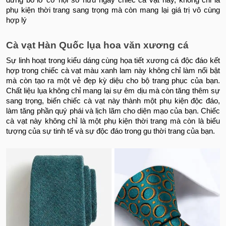
đừng bỏ lỡ cơ hội sở hữu ngay chiếc cà vạt này, không chỉ là
phụ kiện thời trang sang trọng mà còn mang lại giá trị vô cùng
hợp lý
Cà vạt Hàn Quốc lụa hoa văn xương cá
Sự linh hoạt trong kiểu dáng cùng họa tiết xương cá độc đáo kết
hợp trong chiếc cà vạt màu xanh lam này không chỉ làm nổi bật
mà còn tạo ra một vẻ đẹp kỳ diệu cho bộ trang phục của bạn.
Chất liệu lụa không chỉ mang lại sự êm dịu mà còn tăng thêm sự
sang trọng, biến chiếc cà vạt này thành một phụ kiện độc đáo,
làm tăng phần quý phái và lịch lãm cho diện mạo của bạn. Chiếc
cà vạt này không chỉ là một phụ kiện thời trang mà còn là biểu
tượng của sự tinh tế và sự độc đáo trong gu thời trang của bạn.