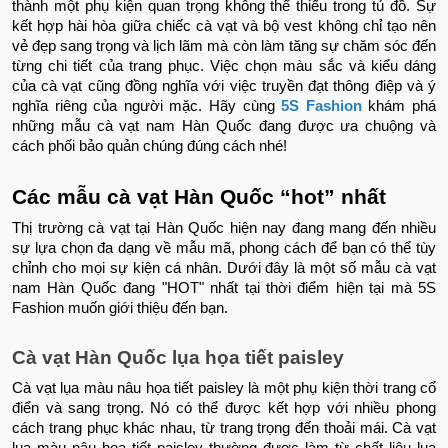
thành một phụ kiện quan trọng không thể thiếu trong tủ đồ. Sự
kết hợp hài hòa giữa chiếc cà vạt và bộ vest không chỉ tạo nên
vẻ đẹp sang trọng và lịch lãm mà còn làm tăng sự chăm sóc đến
từng chi tiết của trang phục. Việc chọn màu sắc và kiểu dáng
của cà vạt cũng đồng nghĩa với việc truyền đạt thông điệp và ý
nghĩa riêng của người mặc. Hãy cùng
5S Fashion
khám phá
những mẫu cà vạt nam Hàn Quốc đang được ưa chuộng và
cách phối bảo quản chúng đúng cách nhé!
Các mẫu cà vạt Hàn Quốc “hot” nhất
Thị trường cà vạt tại Hàn Quốc hiện nay đang mang đến nhiều
sự lựa chọn đa dạng về mẫu mã, phong cách để bạn có thể tùy
chỉnh cho mọi sự kiện cá nhân. Dưới đây là một số mẫu cà vạt
nam Hàn Quốc đang "HOT" nhất tại thời điểm hiện tại mà 5S
Fashion muốn giới thiệu đến bạn.
Cà vạt Hàn Quốc lụa họa tiết paisley
Cà vạt lụa màu nâu họa tiết paisley là một phụ kiện thời trang cổ
điển và sang trọng. Nó có thể được kết hợp với nhiều phong
cách trang phục khác nhau, từ trang trọng đến thoải mái.
Cà vạt