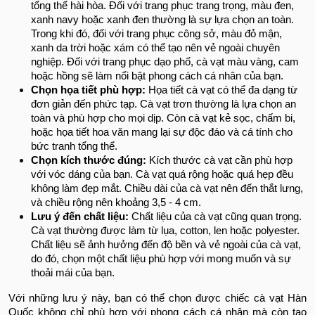
tổng thể hài hòa. Đối với trang phục trang trọng, màu đen,
xanh navy hoặc xanh đen thường là sự lựa chọn an toàn.
Trong khi đó, đối với trang phục công sở, màu đỏ mận,
xanh da trời hoặc xám có thể tạo nên vẻ ngoài chuyên
nghiệp. Đối với trang phục dạo phố, cà vạt màu vàng, cam
hoặc hồng sẽ làm nổi bật phong cách cá nhân của bạn.
Chọn họa tiết phù hợp:
Họa tiết cà vạt có thể đa dạng từ
đơn giản đến phức tạp. Cà vạt trơn thường là lựa chọn an
toàn và phù hợp cho mọi dịp. Còn cà vạt kẻ sọc, chấm bi,
hoặc họa tiết hoa văn mang lại sự độc đáo và cá tính cho
bức tranh tổng thể.
Chọn kích thước đúng:
Kích thước cà vạt cần phù hợp
với vóc dáng của bạn. Cà vạt quá rộng hoặc quá hẹp đều
không làm đẹp mắt. Chiều dài của cà vạt nên đến thắt lưng,
và chiều rộng nên khoảng 3,5 - 4 cm.
Lưu ý đến chất liệu:
Chất liệu của cà vạt cũng quan trọng.
Cà vạt thường được làm từ lụa, cotton, len hoặc polyester.
Chất liệu sẽ ảnh hưởng đến độ bền và vẻ ngoài của cà vạt,
do đó, chọn một chất liệu phù hợp với mong muốn và sự
thoải mái của bạn.
Với những lưu ý này, bạn có thể chọn được chiếc cà vạt Hàn
Quốc không chỉ phù hợp với phong cách cá nhân mà còn tạo