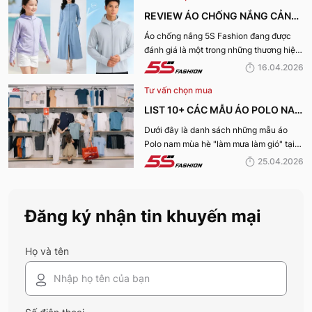
REVIEW ÁO CHỐNG NẮNG CẢN
TIA UV, CHỐNG NẮNG TỐT NHẤT
Áo chống nắng 5S Fashion đang được
đánh giá là một trong những thương hiệu
CỦA 5S FASHION 2026
áo đáng mua hàng đầu hiện nay. Vậy
16.04.2026
mẫu áo này có gì? Vì sao lại được đánh
Tư vấn chọn mua
giá tích cực đến vậy? Cùng đi hết bài
viết nhé!
LIST 10+ CÁC MẪU ÁO POLO NAM
MÙA HÈ BÁN CHẠY NHẤT CỦA 5S
Dưới đây là danh sách những mẫu áo
Polo nam mùa hè "làm mưa làm gió" tại
FASHION 2026
hệ thống 5S Fashion mà bất kỳ quý ông
25.04.2026
nào cũng nên sở hữu trong tủ đồ mùa hè
này
Đăng ký nhận tin khuyến mại
Họ và tên