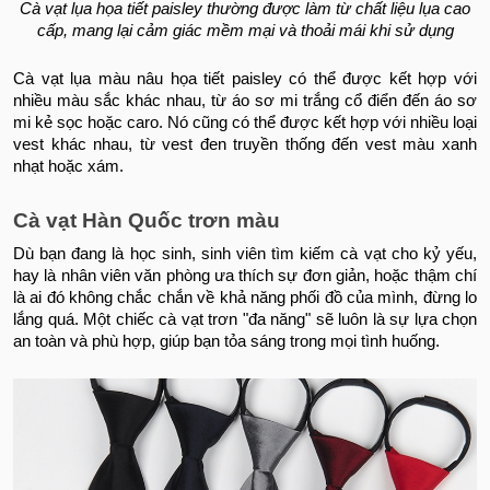
Cà vạt lụa họa tiết paisley thường được làm từ chất liệu lụa cao
cấp, mang lại cảm giác mềm mại và thoải mái khi sử dụng
Cà vạt lụa màu nâu họa tiết paisley có thể được kết hợp với
nhiều màu sắc khác nhau, từ áo sơ mi trắng cổ điển đến áo sơ
mi kẻ sọc hoặc caro. Nó cũng có thể được kết hợp với nhiều loại
vest khác nhau, từ vest đen truyền thống đến vest màu xanh
nhạt hoặc xám.
Cà vạt Hàn Quốc trơn màu
Dù bạn đang là học sinh, sinh viên tìm kiếm cà vạt cho kỷ yếu,
hay là nhân viên văn phòng ưa thích sự đơn giản, hoặc thậm chí
là ai đó không chắc chắn về khả năng phối đồ của mình, đừng lo
lắng quá. Một chiếc cà vạt trơn "đa năng" sẽ luôn là sự lựa chọn
an toàn và phù hợp, giúp bạn tỏa sáng trong mọi tình huống.