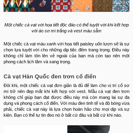
Một chiếc cà vạt với họa tiết độc đáo có thể tuyệt vời khi kết hợp
với áo sơ mi trắng và vest màu sẫm
Một chiếc cà vạt màu xanh với họa tiết paisley uốn lượn sẽ là sự
chọn lựa tuyệt vời cho những dịp tiệc đêm trang trọng. Điều này
không chỉ làm tôn lên vẻ ngoài của bạn mà còn tạo nên một
phong cách lịch lãm và sang trọng.
Cà vạt Hàn Quốc đen trơn cổ điển
Đôi khi, một chiếc cà vạt đơn giản là đủ để làm cho vị trí cổ sơ
mi trở nên đẹp mắt khi kết hợp với vest. Mẫu cà vạt đen trơn
không chỉ giúp bạn đạt được điều này mà còn mang lại sự đa
dụng và phong cách cổ điển. Với màu đen tinh tế và độ bóng vừa
phải, chiếc cà vạt này là lựa chọn hoàn hảo cho mọi dịp và sự
kiện. Bạn có thể tự tin đeo nó ở bất cứ đâu và bất cứ khi nào.