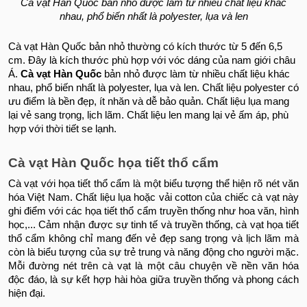
Cà vạt Hàn Quốc bản nhỏ được làm từ nhiều chất liệu khác
nhau, phổ biến nhất là polyester, lụa và len
Cà vạt Hàn Quốc bản nhỏ thường có kích thước từ 5 đến 6,5
cm. Đây là kích thước phù hợp với vóc dáng của nam giới châu
Á.
Cà vạt Hàn Quốc
bản nhỏ được làm từ nhiều chất liệu khác
nhau, phổ biến nhất là polyester, lụa và len. Chất liệu polyester có
ưu điểm là bền đẹp, ít nhăn và dễ bảo quản. Chất liệu lụa mang
lại vẻ sang trọng, lịch lãm. Chất liệu len mang lại vẻ ấm áp, phù
hợp với thời tiết se lạnh.
Cà vạt Hàn Quốc họa tiết thổ cẩm
Cà vạt với họa tiết thổ cẩm là một biểu tượng thể hiện rõ nét văn
hóa Việt Nam. Chất liệu lụa hoặc vải cotton của chiếc cà vạt này
ghi điểm với các họa tiết thổ cẩm truyền thống như hoa văn, hình
học,... Cảm nhận được sự tinh tế và truyền thống, cà vạt họa tiết
thổ cẩm không chỉ mang đến vẻ đẹp sang trọng và lịch lãm mà
còn là biểu tượng của sự trẻ trung và năng động cho người mặc.
Mỗi đường nét trên cà vạt là một câu chuyện về nền văn hóa
độc đáo, là sự kết hợp hài hòa giữa truyền thống và phong cách
hiện đại.