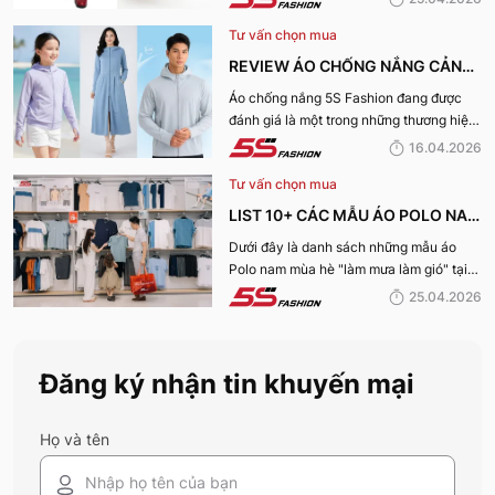
Tư vấn chọn mua
REVIEW ÁO CHỐNG NẮNG CẢN
TIA UV, CHỐNG NẮNG TỐT NHẤT
Áo chống nắng 5S Fashion đang được
đánh giá là một trong những thương hiệu
CỦA 5S FASHION 2026
áo đáng mua hàng đầu hiện nay. Vậy
16.04.2026
mẫu áo này có gì? Vì sao lại được đánh
Tư vấn chọn mua
giá tích cực đến vậy? Cùng đi hết bài
viết nhé!
LIST 10+ CÁC MẪU ÁO POLO NAM
MÙA HÈ BÁN CHẠY NHẤT CỦA 5S
Dưới đây là danh sách những mẫu áo
Polo nam mùa hè "làm mưa làm gió" tại
FASHION 2026
hệ thống 5S Fashion mà bất kỳ quý ông
25.04.2026
nào cũng nên sở hữu trong tủ đồ mùa hè
này
Đăng ký nhận tin khuyến mại
Họ và tên