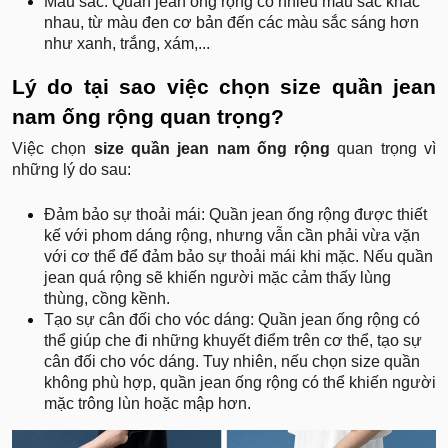
Màu sắc: Quần jean ống rộng có nhiều màu sắc khác
nhau, từ màu đen cơ bản đến các màu sắc sáng hơn
như xanh, trắng, xám,...
Lý do tại sao việc chọn size quần jean
nam ống rộng quan trọng?
Việc chọn
size quần jean nam ống rộng
quan trọng vì
những lý do sau:
Đảm bảo sự thoải mái: Quần jean ống rộng được thiết
kế với phom dáng rộng, nhưng vẫn cần phải vừa vặn
với cơ thể để đảm bảo sự thoải mái khi mặc. Nếu quần
jean quá rộng sẽ khiến người mặc cảm thấy lùng
thùng, cồng kềnh.
Tạo sự cân đối cho vóc dáng: Quần jean ống rộng có
thể giúp che đi những khuyết điểm trên cơ thể, tạo sự
cân đối cho vóc dáng. Tuy nhiên, nếu chọn size quần
không phù hợp, quần jean ống rộng có thể khiến người
mặc trông lùn hoặc mập hơn.