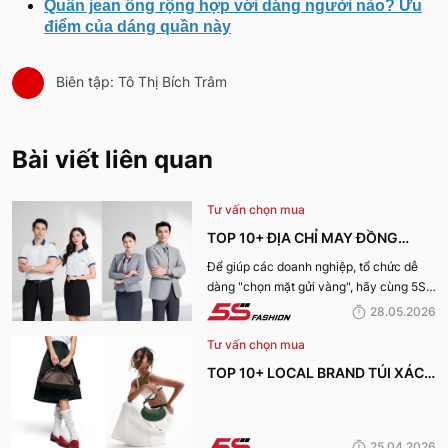
Quần jean ống rộng hợp với dáng người nào? Ưu
điểm của dáng quần này
Biên tập: Tô Thị Bích Trâm
Bài viết liên quan
Tư vấn chọn mua
TOP 10+ ĐỊA CHỈ MAY ĐỒNG
PHỤC CÔNG TY ĐẸP, UY TÍN
Để giúp các doanh nghiệp, tổ chức dễ
dàng "chọn mặt gửi vàng", hãy cùng 5S
NHẤT HIỆN NAY
Fashion tìm hiểu những địa chỉ may đồng
28.05.2026
phục công ty uy tín, chất lượng và nhận
Tư vấn chọn mua
được nhiều đánh giá tích cực nhất hiện
nay.
TOP 10+ LOCAL BRAND TÚI XÁCH
KHIẾN CHỊ EM MÊ MẨN TRONG
MÙA HÈ 2026
25.04.2026