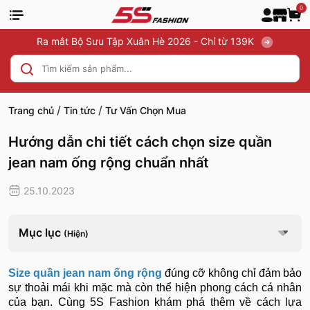
0
Ra mắt Bộ Sưu Tập Xuân Hè 2026 - Chỉ từ 139K
/
/
Trang chủ
Tin tức
Tư Vấn Chọn Mua
Hướng dẫn chi tiết cách chọn size quần
jean nam ống rộng chuẩn nhất
25.10.2023
Mục lục
(Hiện)
Size quần jean nam ống rộng
đúng cỡ không chỉ đảm bảo
sự thoải mái khi mặc mà còn thể hiện phong cách cá nhân
của bạn. Cùng 5S Fashion khám phá thêm về cách lựa