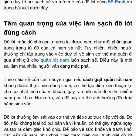
giúp duy trì sự sạch sẽ và mới mẻ của đồ lót cùng
5S Fashion
trong bài viết dưới đây
Tầm quan trọng của việc làm sạch đồ lót
đúng cách
Đồ lót, mặc dù nhỏ gọn, nhưng lại được xem như một phần quan
trọng trong tủ đồ của cả nam và nữ. Tuy nhiên, nhiều người
thường chỉ tập trung vào việc duy trì vệ sinh cơ thể mà quên đi
quá trình giữ cho
quần lót nam
luôn sạch sẽ. Điều này là một
sai lầm mà nhiều người vẫn đang mắc phải.
Theo chia sẻ của các chuyên gia, nếu
cách giặt quần lót nam
không được thực hiện đúng cách, có thể tạo điều kiện thuận lợi
cho sự phát triển của vi khuẩn, gây ra nhiều vấn đề viêm nhiễm
nam phụ khoa. Hơn nữa, vấn đề này có thể ảnh hưởng đến khả
năng sinh sản.
Đồ lót thường ôm sát vào cơ thể và tiếp xúc trực tiếp với da. Do
đó, nếu không loại bỏ bụi bẩn và vi khuẩn, có thể gây ngứa ngáy
và tạo ra cảm giác khó chịu. Để bảo vệ sức khỏe và tránh khỏi
các vấn đề nam phụ khoa, việc thực hiện quy trình giặt đồ lót