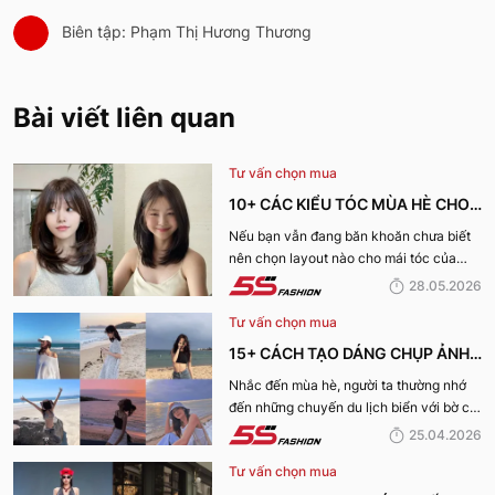
Biên tập: Phạm Thị Hương Thương
Bài viết liên quan
Tư vấn chọn mua
10+ CÁC KIỂU TÓC MÙA HÈ CHO
NỮ CỰC XINH, THU HÚT NHẤT
Nếu bạn vẫn đang băn khoăn chưa biết
nên chọn layout nào cho mái tóc của
2026
mình, hãy cùng 5S Fashion khám phá
28.05.2026
ngay danh sách các kiểu tóc mùa hè cho
Tư vấn chọn mua
nữ cực xinh và dẫn đầu xu hướng năm
2026 dưới đây nhé!
15+ CÁCH TẠO DÁNG CHỤP ẢNH
ĐI BIỂN XINH LUNG LINH CHO CHỊ
Nhắc đến mùa hè, người ta thường nhớ
đến những chuyến du lịch biển với bờ cát
EM
trắng, làn nước trong xanh cùng ánh
25.04.2026
nắng vàng. Và tất nhiên chúng ta cũng
Tư vấn chọn mua
không thể nào thiếu được những bức ảnh