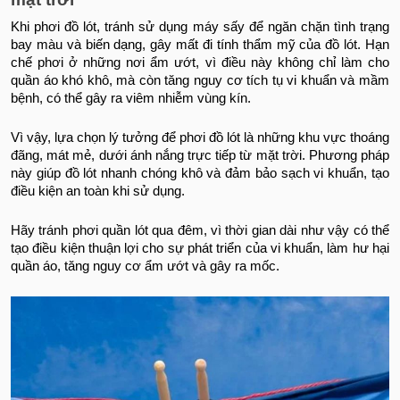
Khi phơi đồ lót, tránh sử dụng máy sấy để ngăn chặn tình trạng
bay màu và biến dạng, gây mất đi tính thẩm mỹ của đồ lót. Hạn
chế phơi ở những nơi ẩm ướt, vì điều này không chỉ làm cho
quần áo khó khô, mà còn tăng nguy cơ tích tụ vi khuẩn và mầm
bệnh, có thể gây ra viêm nhiễm vùng kín.
Vì vậy, lựa chọn lý tưởng để phơi đồ lót là những khu vực thoáng
đãng, mát mẻ, dưới ánh nắng trực tiếp từ mặt trời. Phương pháp
này giúp đồ lót nhanh chóng khô và đảm bảo sạch vi khuẩn, tạo
điều kiện an toàn khi sử dụng.
Hãy tránh phơi quần lót qua đêm, vì thời gian dài như vậy có thể
tạo điều kiện thuận lợi cho sự phát triển của vi khuẩn, làm hư hại
quần áo, tăng nguy cơ ẩm ướt và gây ra mốc.