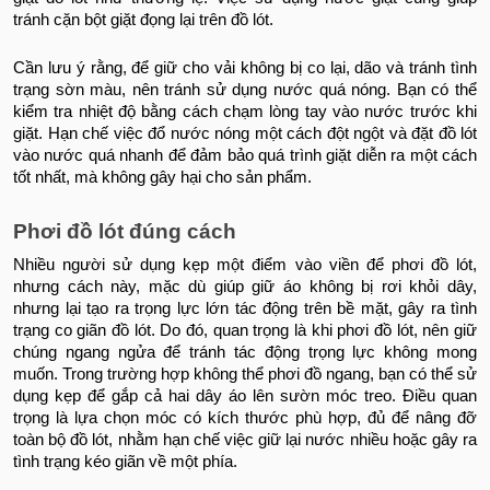
tránh cặn bột giặt đọng lại trên đồ lót.
Cần lưu ý rằng, để giữ cho vải không bị co lại, dão và tránh tình
trạng sờn màu, nên tránh sử dụng nước quá nóng. Bạn có thể
kiểm tra nhiệt độ bằng cách chạm lòng tay vào nước trước khi
giặt. Hạn chế việc đổ nước nóng một cách đột ngột và đặt đồ lót
vào nước quá nhanh để đảm bảo quá trình giặt diễn ra một cách
tốt nhất, mà không gây hại cho sản phẩm.
Phơi đồ lót đúng cách
Nhiều người sử dụng kẹp một điểm vào viền để phơi đồ lót,
nhưng cách này, mặc dù giúp giữ áo không bị rơi khỏi dây,
nhưng lại tạo ra trọng lực lớn tác động trên bề mặt, gây ra tình
trạng co giãn đồ lót. Do đó, quan trọng là khi phơi đồ lót, nên giữ
chúng ngang ngửa để tránh tác động trọng lực không mong
muốn. Trong trường hợp không thể phơi đồ ngang, bạn có thể sử
dụng kẹp để gắp cả hai dây áo lên sườn móc treo. Điều quan
trọng là lựa chọn móc có kích thước phù hợp, đủ để nâng đỡ
toàn bộ đồ lót, nhằm hạn chế việc giữ lại nước nhiều hoặc gây ra
tình trạng kéo giãn về một phía.