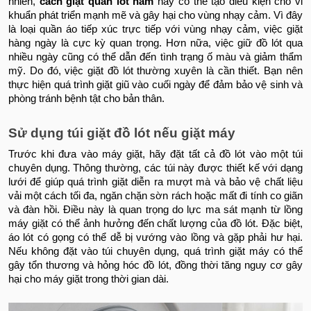
nhiên,
cách giặt quần lót nam
này có thể tạo điều kiện cho vi
khuẩn phát triển mạnh mẽ và gây hại cho vùng nhạy cảm. Vì đây
là loại quần áo tiếp xúc trực tiếp với vùng nhạy cảm, việc giặt
hàng ngày là cực kỳ quan trọng. Hơn nữa, việc giữ đồ lót qua
nhiều ngày cũng có thể dẫn đến tình trạng ố màu và giảm thẩm
mỹ. Do đó, việc giặt đồ lót thường xuyên là cần thiết. Bạn nên
thực hiện quá trình giặt giũ vào cuối ngày để đảm bảo vệ sinh và
phòng tránh bệnh tật cho bản thân.
Sử dụng túi giặt đồ lót nếu giặt máy
Trước khi đưa vào máy giặt, hãy đặt tất cả đồ lót vào một túi
chuyên dụng. Thông thường, các túi này được thiết kế với dạng
lưới để giúp quá trình giặt diễn ra mượt mà và bảo vệ chất liệu
vải một cách tối đa, ngăn chặn sờn rách hoặc mất đi tính co giãn
và đàn hồi. Điều này là quan trọng do lực ma sát mạnh từ lồng
máy giặt có thể ảnh hưởng đến chất lượng của đồ lót. Đặc biệt,
áo lót có gọng có thể dễ bị vướng vào lồng và gặp phải hư hại.
Nếu không đặt vào túi chuyên dụng, quá trình giặt máy có thể
gây tổn thương và hỏng hóc đồ lót, đồng thời tăng nguy cơ gây
hại cho máy giặt trong thời gian dài.