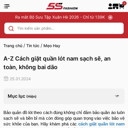
0
Ra mắt Bộ Sưu Tập Xuân Hè 2026 - Chỉ từ 139K
/
/
Trang chủ
Tin tức
Mẹo Hay
A-Z Cách giặt quần lót nam sạch sẽ, an
toàn, không bai dão
25.01.2024
Mục lục
(Hiện)
Bảo quản đồ lót theo cách đúng không chỉ đảm bảo quần áo luôn
sạch sẽ và bền bỉ mà còn đóng góp quan trọng vào việc bảo vệ
sức khỏe của bạn. Hãy khám phá các
cách giặt quần lót nam