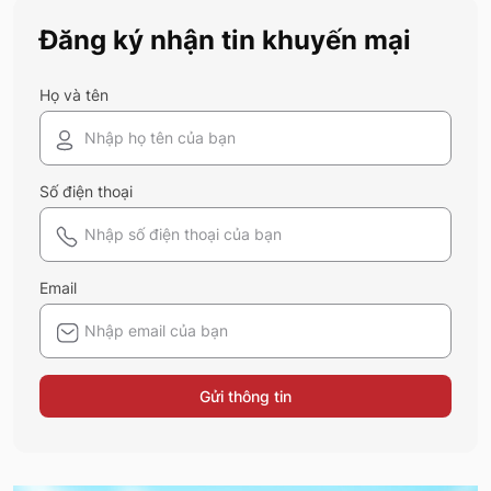
khi sử dụng? Tham khảo ngay thông tin
Đăng ký nhận tin khuyến mại
của 5S Fashion dưới đây.
Họ và tên
Số điện thoại
Email
Gửi thông tin