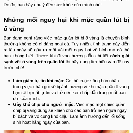
Do đó, bạn hãy chú ý đến sức khỏe của mình nhé!
Những mối nguy hại khi mặc quần lót bị
ố vàng
Bạn đang nghĩ rằng việc mặc quần lót bị ố vàng là chuyện bình
thường không có gì đáng ngại cả. Tuy nhiên, tình trạng này diễn
ra lâu ngày sẽ gây ra một vài mối nguy hại vô hình mà có thể
bạn không biết. Trước khi đi vào hướng dẫn chi tiết
cách giặt
sạch vết ố vàng trên quần lót
thì hãy cùng tìm hiểu vấn đề này
trước nhé!
Làm giảm tự tin khi mặc:
Có thể cuộc sống hôn nhân
trong việc chăn gối sẽ bị ảnh hưởng vì khi mặc quần ố vàng
bạn sẽ bị mất tự tin và trở nên kém hấp dẫn trong mắt bạn
đời của mình.
Gây khó chịu cho người mặc:
Việc mặc một chiếc quần
chíp bị vàng đũng sẽ khiến cho các bạn trở nên ngứa ngáy,
bí bách và vô cùng khó chịu. Làm ảnh hướng đến lối sống
sinh hoạt hằng ngày của bạn.