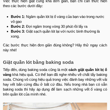
Việc thực hiện giặt cũng khá đơn giản, bạn chỉ cần thức hiện
theo các bước dưới đây:
Bước 1:
Ngâm quần lót bị ố vàng của bạn vào trong nước
vô gạo
Bước 2:
Đợi ngâm trong vòng 30 phút rồi lấy ra
Bước 3:
Giặt sạch quần lót lại với nước bình thường là
xong.
Các bước thực hiện đơn giản đúng không? Hãy thử ngay cách
này nhé!
Giặt quần lót bằng baking soda
Tiếp đến, dùng baking soda cũng là một
cách giặt quần lót bị ố
vàng
khá hiệu quả. Có thể bạn đã nghe nhiều về chất tẩy baking
soda. Chúng vô cùng hiệu quả trong việc đánh bay những vết vải
hay vết bẩn cứng đầu ở bất cứ đâu. Nếu trong nhà bạn có sẵn
baking soda thì hãy áp dụng để làm sạch những vết ố vàng có
trên quần lót của mình nhé.