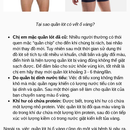
Tại sao quần lót có vết ố vàng?
Chị em mặc quần lót đã cũ:
Nhiều người thường có thói
quen mặc “quần chíp” cho đến khi chúng bị rách, bai nhão
mới thay đồ mới. Tuy nhiên sau một thời gian sử dụng thì
đồ lót sẽ tích tụ rất nhiều vi khuẩn, chất bẩn và gây đổi màu,
điển hình là hiện tượng quần lót bị vàng đũng không thể giặt
sạch được. Để đảm bảo cho sức khỏe vùng kín, tốt nhất là
chị em hãy thay mới quần lót khoảng 3 - 6 tháng/lần.
Do quần bị dính nước tiểu:
Việc đi tiểu xong không thấm
khô mà mặc quần ngay khiến có lượng nước tiểu còn sót
lại dính và quần. Sau một thời gian sẽ làm cho quần lót của
bạn chuyển sang màu ố vàng.
Khí hư có chứa protein:
Được biết, trong khí hư có chứa
một lượng nhỏ protein. Việc quần lót bị đổi qua màu vàng là
do trong khí dư chứa một lượng lớn protein, sau đó còn tiếp
xúc với lượng kiềm có trong nước giặt kiến kết tủa vàng.
Ngoài ra, việc quần lót bị ố vàng cũng do một vài bệnh lý gây ra.