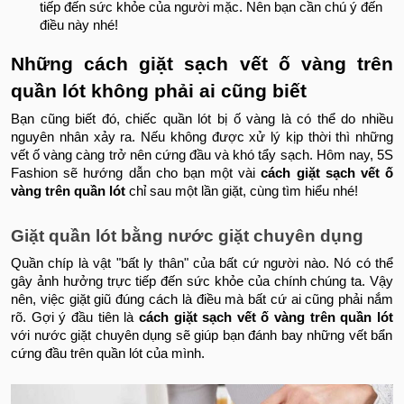
tiếp đến sức khỏe của người mặc. Nên bạn cần chú ý đến
điều này nhé!
Những cách giặt sạch vết ố vàng trên
quần lót không phải ai cũng biết
Bạn cũng biết đó, chiếc quần lót bị ố vàng là có thể do nhiều
nguyên nhân xảy ra. Nếu không được xử lý kịp thời thì những
vết ố vàng càng trở nên cứng đầu và khó tẩy sạch. Hôm nay, 5S
Fashion sẽ hướng dẫn cho bạn một vài
cách giặt sạch vết ố
vàng trên quần lót
chỉ sau một lần giặt, cùng tìm hiểu nhé!
Giặt quần lót bằng nước giặt chuyên dụng
Quần chíp là vật "bất ly thân" của bất cứ người nào. Nó có thể
gây ảnh hưởng trực tiếp đến sức khỏe của chính chúng ta. Vậy
nên, việc giặt giũ đúng cách là điều mà bất cứ ai cũng phải nắm
rõ. Gợi ý đầu tiên là
cách giặt sạch vết ố vàng trên quần lót
với nước giặt chuyên dụng sẽ giúp bạn đánh bay những vết bẩn
cứng đầu trên quần lót của mình.