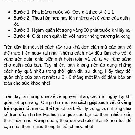
Bước 1:
Pha loãng nước với Oxy già theo tỷ lệ 1:1
Bước 2:
Thoa hỗn hợp này lên những vết ố vàng của quần
lót.
Bước 3:
Ngâm quần lót trong vàng 30 phút trước khi lấy ra.
Bước 4:
Giặt sạch quần lót với nước thông thường là xong
Trên đây là một vài cách tẩy rửa khá đơn giản mà các bạn có
thể thực hiện ngay tại nhà. Những cách này đều làm cho vết ố
vàng trên quần chíp biến mất hoàn toàn và trả lại vẻ trắng sáng
cho quần của bạn. Tuy nhiên, bạn không nên áp dụng những
cách này quá nhiều trong thời gian dài sử dụng. Hãy thay đổi
quần chíp của bạn ít nhất từ 3 - 6 tháng một lần để đảm bảo an
toàn cho sức khỏe nhé!
Trên đây là những chia sẻ về nguyên nhân, các mối nguy hại khi
quần lót bị ố vàng. Cũng như một vài
cách giặt sạch vết ố vàng
trên quần lót
mà có thể bạn chưa biết. Hy vọng, với những chia
sẻ trên của nhà 5S Fashion sẽ giúp các bạn có thêm nhiều kiến
thức hơn nhé. Đừng quên, theo dõi website nhà 5S liên tục để
cập nhật thêm nhiều thông tin bổ ích nữa nhé!