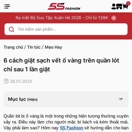
0
Ra mắt Bộ Sưu Tập Xuân Hè 2026 - Chỉ từ 139K
/
/
Trang chủ
Tin tức
Mẹo Hay
6 cách giặt sạch vết ố vàng trên quần lót
chỉ sau 1 lần giặt
28.01.2024
Mục lục
(Hiện)
Quần lót bị ố vàng là một trong những hiện tượng thường xuyên
xảy ra. Điều này làm cho người mặc bí bách và kém thoải mái.
Vậy phải làm sao? Hôm nay
5S Fashion
sẽ hướng dẫn cho bạn