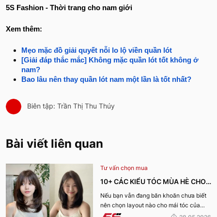
5S Fashion - Thời trang cho nam giới
Xem thêm:
Mẹo mặc đồ giải quyết nỗi lo lộ viền quần lót
[Giải đáp thắc mắc] Không mặc quần lót tốt không ở
nam?
Bao lâu nên thay quần lót nam một lần là tốt nhất?
Biên tập: Trần Thị Thu Thúy
Bài viết liên quan
Tư vấn chọn mua
10+ CÁC KIỂU TÓC MÙA HÈ CHO
NỮ CỰC XINH, THU HÚT NHẤT
Nếu bạn vẫn đang băn khoăn chưa biết
nên chọn layout nào cho mái tóc của
2026
mình, hãy cùng 5S Fashion khám phá