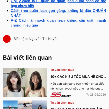
Gợi ý cách là ủi quần bò quần jean đúng cách có thể
bạn chưa biết
Cách treo quần jean gọn gàng, không bị dão CHUẨN
NHẤT
A-Z Cách làm sạch quần jean không cần giặt nhanh
chóng, hiệu quả
Biên tập: Nguyễn Thị Huyền
Bài viết liên quan
Tư vấn chọn mua
10+ CÁC KIỂU TÓC MÙA HÈ CHO
NỮ CỰC XINH, THU HÚT NHẤT
Nếu bạn vẫn đang băn khoăn chưa biết
nên chọn layout nào cho mái tóc của
2026
mình, hãy cùng 5S Fashion khám phá
28.05.2026
ngay danh sách các kiểu tóc mùa hè cho
Tư vấn chọn mua
nữ cực xinh và dẫn đầu xu hướng năm
2026 dưới đây nhé!