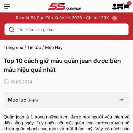
0
Ra mắt Bộ Sưu Tập Xuân Hè 2026 - Chỉ từ 139K
/
/
Trang chủ
Tin tức
Mẹo Hay
Top 10 cách giữ màu quần jean được bền
màu hiệu quả nhất
19.02.2024
Mục lục
(Hiện)
Quần jean là 1 trong những item được mọi người yêu thích và
diện hằng ngày. Tuy nhiên nếu giặt quần jean thường xuyên sẽ
khiến quần nhanh bạc màu và mất thẩm mỹ. Vậy có cách nào