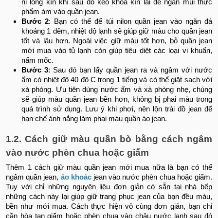
ni lông kín khí sau đó kéo khóa kín lại để ngăn mùi thực
phẩm ám vào quần jean.
Bước 2
: Bạn có thể để túi nilon quần jean vào ngăn đá
khoảng 1 đêm, nhiệt độ lạnh sẽ giúp giữ màu cho quần jean
tốt và lâu hơn. Ngoài việc giữ màu tốt hơn, bỏ quần jean
mới mua vào tủ lạnh còn giúp tiêu diệt các loại vi khuẩn,
nấm mốc.
Bước 3
: Sau đó bạn lấy quần jean ra và ngâm với nước
ấm có nhiệt độ 40 độ C trong 1 tiếng và có thể giặt sạch với
xà phòng. Ưu tiên dùng nước ấm và xà phòng nhẹ, chúng
sẽ giúp màu quần jean bền hơn, không bị phai màu trong
quá trình sử dụng. Lưu ý khi phơi, nên lộn trái đồ jean để
hạn chế ánh nắng làm phai màu quần áo jean.
1.2. Cách giữ màu quần bò bằng cách ngâm
vào nước phèn chua hoặc giấm
Thêm 1 cách giữ màu quần jean mới mua nữa là bạn có thể
ngâm quần jean,
áo khoác
jean vào nước phèn chua hoặc giấm.
Tuy với chỉ những nguyên liệu đơn giản có sẵn tại nhà bếp
những cách này lại giúp giữ trang phục jean của bạn đều màu,
bền như mới mua. Cách thực hiện vô cùng đơn giản, bạn chỉ
cần hòa tan giấm hoặc phèn chua vào chậu nước lạnh sau đó