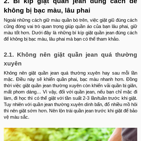
2. Bí kíp giặt quần jean đúng cách để
không bị bạc màu, lâu phai
Ngoài những cách giữ màu quần bò trên, việc giặt giũ đúng cách
cũng đóng vai trò quan trọng giúp quần áo của bạn lâu phai, giữ
màu tốt hơn. Dưới đây là những bí kíp giặt quần jean đúng cách
để không bị bạc màu, lâu phai mà bạn có thể tham khảo.
2.1. Không nên giặt quần jean quá thường
xuyên
Không nên giặt quần jean quá thường xuyên hay sau mỗi lần
mặc. Điều này sẽ khiến quần phai, bạc màu nhanh hơn. Đồng
thời việc giặt quần jean thường xuyên còn khiến vải quần bị giãn,
mất phom dáng… Vì vậy, đối với quần jean, nếu bạn chỉ mặc đi
làm, đi học thì có thể giặt với tần suất 2-3 lần/tuần trước khi giặt.
Tuy nhiên với quần jean thường xuyên dính bẩn, đổ nhiều mồ hôi
thì nên giặt sớm hơn. Nên lộn trái quần jean trước khi giặt để bảo
vệ màu sắc.