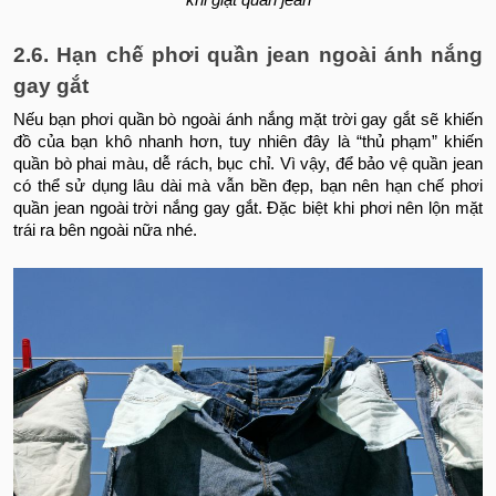
khi giặt quần jean
2.6. Hạn chế phơi quần jean ngoài ánh nắng
gay gắt
Nếu bạn phơi quần bò ngoài ánh nắng mặt trời gay gắt sẽ khiến
đồ của bạn khô nhanh hơn, tuy nhiên đây là “thủ phạm” khiến
quần bò phai màu, dễ rách, bục chỉ. Vì vậy, để bảo vệ quần jean
có thể sử dụng lâu dài mà vẫn bền đẹp, bạn nên hạn chế phơi
quần jean ngoài trời nắng gay gắt. Đặc biệt khi phơi nên lộn mặt
trái ra bên ngoài nữa nhé.