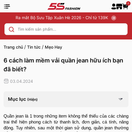
0
Ra mắt Bộ Sưu Tập Xuân Hè 2026 - Chỉ từ 139K
/
/
Trang chủ
Tin tức
Mẹo Hay
6 cách làm mềm vải quần jean hữu ích bạn
đã biết?
03.04.2024
Mục lục
(Hiện)
Quần jean là 1 trong những item không thể thiếu của các chàng
trai thể hiện phong cách từ thanh lịch, đơn giản, cá tính, năng
động. Tuy nhiên, sau một thời gian sử dụng, quần jean thường