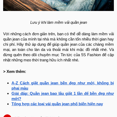
Lưu ý khi làm mềm vải quần jean
Với những cách đơn giản trên, bạn có thể dễ dàng làm mềm vải
quần jean của mình tại nhà mà không cần tốn nhiều thời gian hay
chi phí. Hãy thử áp dụng để giúp quần jean của các chàng mềm
mại, an toàn cho làn da và thoải mái khi mặc đồ nhất nhé. Và
đừng quên theo dõi chuyên mục Tin tức của 5S Fashion để cập
nhật những mẹo thời trang hữu ích nhất nhé.
> Xem thêm:
A-Z Cách giặt quần jean bền đẹp như mới, không bị
phai màu
Giải đáp: Quần jean bao lâu giặt 1 lần để bền đẹp như
mới?
Tổng hợp các loại vải quần jean phổ biến hiện nay