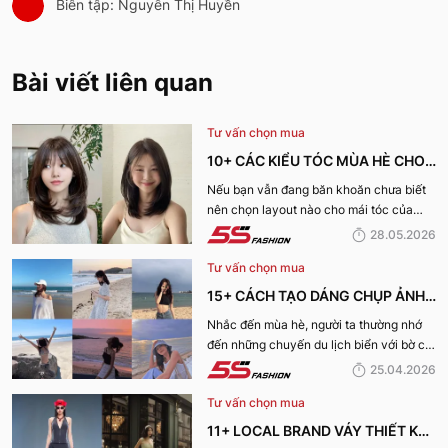
Biên tập: Nguyễn Thị Huyền
Bài viết liên quan
Tư vấn chọn mua
10+ CÁC KIỂU TÓC MÙA HÈ CHO
NỮ CỰC XINH, THU HÚT NHẤT
Nếu bạn vẫn đang băn khoăn chưa biết
nên chọn layout nào cho mái tóc của
2026
mình, hãy cùng 5S Fashion khám phá
28.05.2026
ngay danh sách các kiểu tóc mùa hè cho
Tư vấn chọn mua
nữ cực xinh và dẫn đầu xu hướng năm
2026 dưới đây nhé!
15+ CÁCH TẠO DÁNG CHỤP ẢNH
ĐI BIỂN XINH LUNG LINH CHO CHỊ
Nhắc đến mùa hè, người ta thường nhớ
đến những chuyến du lịch biển với bờ cát
EM
trắng, làn nước trong xanh cùng ánh
25.04.2026
nắng vàng. Và tất nhiên chúng ta cũng
Tư vấn chọn mua
không thể nào thiếu được những bức ảnh
đẹp không góc chết trong chuyến du lịch
11+ LOCAL BRAND VÁY THIẾT KẾ
này. Vậy bạn đã biết cách tạo dáng chụp