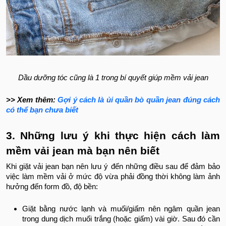
Dầu dưỡng tóc cũng là 1 trong bí quyết giúp mềm vải jean
>> Xem thêm:
Gợi ý cách là ủi quần bò quần jean đúng cách
có thể bạn chưa biết
3. Những lưu ý khi thực hiện cách làm
mềm vải jean mà bạn nên biết
Khi giặt vải jean bạn nên lưu ý đến những điều sau để đảm bảo
việc làm mềm vải ở mức độ vừa phải đồng thời không làm ảnh
hưởng đến form đồ, độ bền:
Giặt bằng nước lạnh và muối/giấm nên ngâm quần jean
trong dung dịch muối trắng (hoặc giấm) vài giờ. Sau đó cần