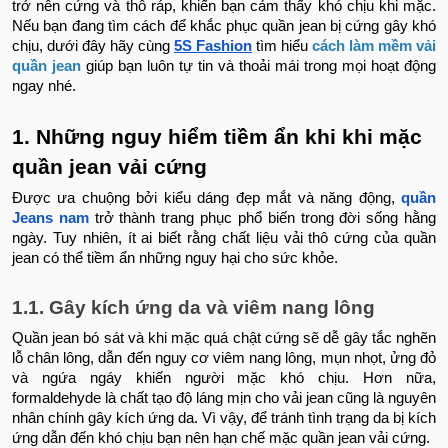
trở nên cứng và thô ráp, khiến bạn cảm thấy khó chịu khi mặc.
Nếu bạn đang tìm cách để khắc phục quần jean bị cứng gây khó
chịu, dưới đây hãy cùng
5S Fashion
tìm hiểu
cách làm mềm vải
quần jean
giúp bạn luôn tự tin và thoải mái trong mọi hoạt động
ngay nhé.
1. Những nguy hiểm tiềm ẩn khi khi mặc
quần jean vải cứng
Được ưa chuộng bởi kiểu dáng đẹp mắt và năng động,
quần
Jeans nam
trở thành trang phục phổ biến trong đời sống hằng
ngày. Tuy nhiên, ít ai biết rằng chất liệu vải thô cứng của quần
jean có thể tiềm ẩn những nguy hại cho sức khỏe.
1.1. Gây kích ứng da và viêm nang lông
Quần jean bó sát và khi mặc quá chật cứng sẽ dễ gây tắc nghẽn
lỗ chân lông, dẫn đến nguy cơ viêm nang lông, mụn nhọt, ửng đỏ
và ngứa ngáy khiến người mặc khó chịu. Hơn nữa,
formaldehyde là chất tạo độ láng mịn cho vải jean cũng là nguyên
nhân chính gây kích ứng da. Vì vậy, để tránh tình trạng da bị kích
ứng dẫn đến khó chịu bạn nên hạn chế mặc quần jean vải cứng.