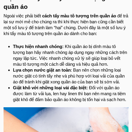
quần áo
Ngoài việc phải biết
cách tẩy màu tô tượng trên quần áo
để trả
lại sự mới mẻ cho chúng ra thì khi thực hiện bạn cũng cần biết
một số lưu ý để tránh làm “hại” chúng. Dưới đây là một số lưu ý
khi tẩy màu tô tượng trên quần áo dành cho bạn:
Thực hiện nhanh chóng:
Khi quần áo bị dính màu tô
tượng bạn hãy nhanh chóng áp dụng ngay những cách trên
ngay lập tức. Việc nhanh chóng xử lý sẽ giúp loại bỏ vết
màu tô tượng một cách dễ dàng và hiệu quả hơn.
Lựa chọn nước giặt an toàn
: Bạn nên chọn những loại
nước giặt có tính tẩy nhẹ và phù hợp với loại vải của quần
áo để tránh khi giặt xong quần áo của bạn sẽ bị sờn vải.
Giặt khô với những loại vải đặc biệt:
Đối với quần áo
được làm từ vải lụa, len hay linen thì bạn nên mang ra tiệm
giặt khô để đảm bảo quần áo không bị tổn hại và sạch hơn.