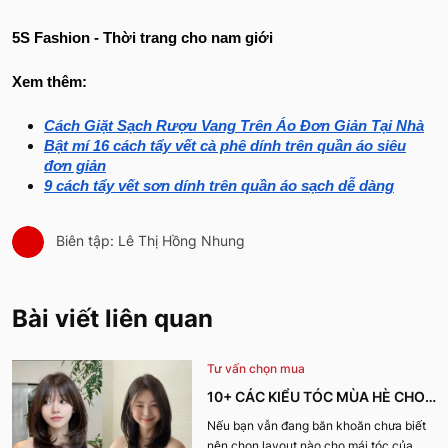
5S Fashion - Thời trang cho nam giới
Xem thêm:
Cách Giặt Sạch Rượu Vang Trên Áo Đơn Giản Tại Nhà
Bật mí 16 cách tẩy vết cà phê dính trên quần áo siêu
đơn giản
9 cách tẩy vết sơn dính trên quần áo sạch dễ dàng
Biên tập: Lê Thị Hồng Nhung
Bài viết liên quan
Tư vấn chọn mua
10+ CÁC KIỂU TÓC MÙA HÈ CHO
NỮ CỰC XINH, THU HÚT NHẤT
Nếu bạn vẫn đang băn khoăn chưa biết
nên chọn layout nào cho mái tóc của