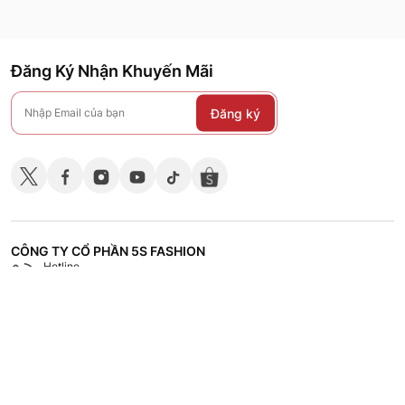
Đăng Ký Nhận Khuyến Mãi
Đăng ký
CÔNG TY CỔ PHẦN 5S FASHION
Hotline
Shop
18008118
Hệ thống các cửa hàng
CHÍNH SÁCH
CHĂM SÓC KHÁCH HÀNG
TÀI LIỆU - TUYỂN DỤNG