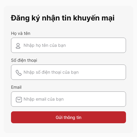
nắng hiệu quả, vừa đảm bảo sự thoải mái
khi sử dụng? Tham khảo ngay thông tin
Đăng ký nhận tin khuyến mại
của 5S Fashion dưới đây.
Họ và tên
Số điện thoại
Email
Gửi thông tin