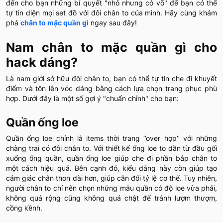
đến cho bạn những bí quyết "nhỏ nhưng có võ" để bạn có thể
tự tin diện mọi set đồ với đôi chân to của mình. Hãy cùng khám
phá
chân to mặc quần gì
ngay sau đây!
Nam chân to mặc quần gì cho
hack dáng?
Là nam giới sở hữu đôi chân to, bạn có thể tự tin che đi khuyết
điểm và tôn lên vóc dáng bằng cách lựa chọn trang phục phù
hợp. Dưới đây là một số gợi ý "chuẩn chỉnh" cho bạn:
Quần ống loe
Quần ống loe chính là items thời trang ‘’over hợp’’ với những
chàng trai có đôi chân to. Với thiết kế ống loe to dần từ đầu gối
xuống ống quần, quần ống loe giúp che đi phần bắp chân to
một cách hiệu quả. Bên cạnh đó, kiểu dáng này còn giúp tạo
cảm giác chân thon dài hơn, giúp cân đối tỷ lệ cơ thể. Tuy nhiên,
người chân to chỉ nên chọn những mẫu quần có độ loe vừa phải,
không quá rộng cũng không quá chật để tránh lượm thượm,
cồng kềnh.