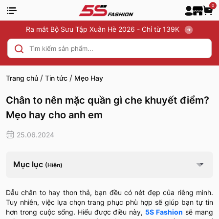
0
Ra mắt Bộ Sưu Tập Xuân Hè 2026 - Chỉ từ 139K
/
/
Trang chủ
Tin tức
Mẹo Hay
Chân to nên mặc quần gì che khuyết điểm?
Mẹo hay cho anh em
25.06.2024
Mục lục
(Hiện)
Dẫu chân to hay thon thả, bạn đều có nét đẹp của riêng mình.
Tuy nhiên, việc lựa chọn trang phục phù hợp sẽ giúp bạn tự tin
hơn trong cuộc sống. Hiểu được điều này,
5S Fashion
sẽ mang