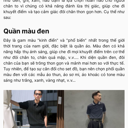
như đen, ghi, xám, nâu đậm là lựa chọn hoàn hảo cho người
chân to vì chúng có khả năng đánh lừa thị giác, giúp che đi
khuyết điểm và tạo cảm giác đôi chân thon gọn hơn. Cụ thể như
sau:
Quần màu đen
Đây là gam màu "kinh điển" và "phổ biến" nhất trong thế giới
thời trang của nam giới, đặc biệt là quần áo. Màu đen có khả
năng hấp thụ ánh sáng, giúp che đi mọi khuyết điểm trên cơ thể
như đôi chân to, chân quá mập, v.v.... Khi diện quần đen, đôi
chân của bạn sẽ trông thon gọn và mảnh mai hơn so với thực tế.
Tuy nhiên, để tạo sự cân đối cho set đồ, bạn nên chọn phối quần
màu đen với các mẫu áo thun, áo sơ mi, áo khoác có tone màu
sáng như trắng, xanh, vàng nhạt, v.v…