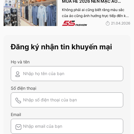
MÙA HÈ 2026 NÊN MẶC ÁO
CHỐNG NẮNG MÀU GÌ ĐỂ BẢO VỆ
Không phải ai cũng biết rằng màu sắc
của áo cũng ảnh hưởng trực tiếp đến khả
DA TỐT NHẤT?
năng bảo vệ da. Vậy mùa hè này nên
21.04.2026
mặc áo chống nắng màu gì để vừa chống
nắng hiệu quả, vừa đảm bảo sự thoải mái
khi sử dụng? Tham khảo ngay thông tin
Đăng ký nhận tin khuyến mại
của 5S Fashion dưới đây.
Họ và tên
Số điện thoại
Email