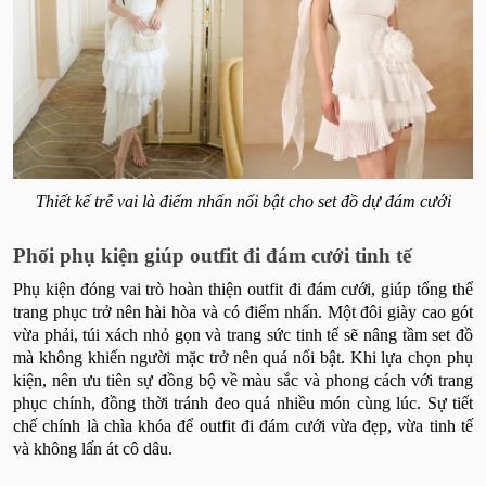
Thiết kế trễ vai là điểm nhấn nổi bật cho set đồ dự đám cưới
Phối phụ kiện giúp outfit đi đám cưới tinh tế
Phụ kiện đóng vai trò hoàn thiện outfit đi đám cưới, giúp tổng thể
trang phục trở nên hài hòa và có điểm nhấn. Một đôi giày cao gót
vừa phải, túi xách nhỏ gọn và trang sức tinh tế sẽ nâng tầm set đồ
mà không khiến người mặc trở nên quá nổi bật. Khi lựa chọn phụ
kiện, nên ưu tiên sự đồng bộ về màu sắc và phong cách với trang
phục chính, đồng thời tránh đeo quá nhiều món cùng lúc. Sự tiết
chế chính là chìa khóa để outfit đi đám cưới vừa đẹp, vừa tinh tế
và không lấn át cô dâu.