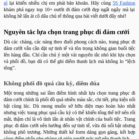
gì
lại khiến nhiều chị em phải băn khoăn. Hãy cùng
5S Fashion
khám phá ngay top 10+ outfit đi đám cưới đẹp ngất ngây mà lại
không hề lấn át cô dâu chú rể thông qua bài viết dưới đây nhé!
Nguyên tắc lựa chọn trang phục đi đám cưới
Dù các chàng, các nàng theo đuổi phong cách nào, trang phục đi
đám cưới vẫn cần đặt sự tinh tế và tôn trọng không gian buổi tiệc
lên hàng đầu. Chỉ cần chú ý một vài nguyên tắc nhỏ khi lựa chọn
và phối đồ, bạn đã có thể ghi điểm thanh lịch mà không lo “lệch
tông”.
Không phối đồ quá cầu kỳ, diêm dúa
Một trong những sai lầm điểm hình nhất lựa chọn trang phục đi
đám cưới chính là phối đồ quá nhiều màu sắc, chi tiết, phụ kiện nổi
bật cùng lúc. Dù mong muốn sở hữu diện mạo hoàn hảo nhất
nhưng việc trang phục quá cầu kỳ có thể khiến tổng thể trở nên rối
mắt, thậm chí là vô tình lấn át nhân vật chính của buổi tiệc. Trang
phục đi đám cưới nên hướng đến sự tinh tế, vừa đủ nổi bật nhưng
không phô trương. Những thiết kế form dáng gọn gàng, kết hợp
cùng điểm nhấn nhẹ nhàng sẽ giúp người mặc trở nên thanh lịch.