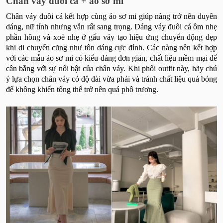
Chân váy đuôi cá + áo sơ mi
Chân váy đuôi cá kết hợp cùng áo sơ mi giúp nàng trở nên duyên
dáng, nữ tính nhưng vẫn rất sang trọng. Dáng váy đuôi cá ôm nhẹ
phần hông và xoè nhẹ ở gấu váy tạo hiệu ứng chuyển động đẹp
khi di chuyển cũng như tôn dáng cực đỉnh. Các nàng nên kết hợp
với các mẫu áo sơ mi có kiểu dáng đơn giản, chất liệu mềm mại để
cân bằng với sự nổi bật của chân váy. Khi phối outfit này, hãy chú
ý lựa chọn chân váy có độ dài vừa phải và tránh chất liệu quá bóng
để không khiến tổng thể trở nên quá phô trương.