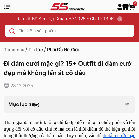
0
Ra mắt Bộ Sưu Tập Xuân Hè 2026 - Chỉ từ 139K
/
/
Trang chủ
Tin tức
Phối Đồ Nữ Giới
Đi đám cưới mặc gì? 15+ Outfit đi đám cưới
đẹp mà không lấn át cô dâu
28.12.2025
Mục lục
(Hiện)
Tham gia đám cưới không chỉ là dịp để chúng ta chúc phúc và tôn
trọng đối với cô dâu chú rể mà còn là thời điểm để thể hiện gu thời
trang thời thượng của bản thân. Tuy nhiên, vấn đề
đi đám cưới mặc