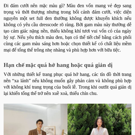
Đi đám cưới nên mặc màu gì? Màu đen vốn mang vẻ đẹp sang
trọng và thời thượng nhưng trong bối cảnh đám cưới, việc diện
nguyên một set full đen thường không được khuyến khích nếu
không có yêu cầu dresscode rõ ràng. Bởi gam màu này thường dễ
tạo cảm giác nặng nền, thiếu không khí tươi vui vốn có của ngày
hỷ sự. Nếu yêu thích màu đen, bạn có thể tiết chế bằng cách phối
cùng các gam màu sáng hơn hoặc chọn thiết kế có chất liệu mềm
mại để tổng thể trông nhẹ nhàng và phù hợp hơn với bữa tiệc.
Hạn chế mặc quá hở hang hoặc quá giản dị
Với những thiết kế trang phục quá hở hang, các tín đồ thời trang
nên “xa lánh” nếu không muốn gây phản cảm và không phù hợp
với không khí trang trọng của buổi lễ. Trong khi outfit quá giản dị
lại khiến tổng thể trở nên xuề xoà, thiếu chỉn chu.