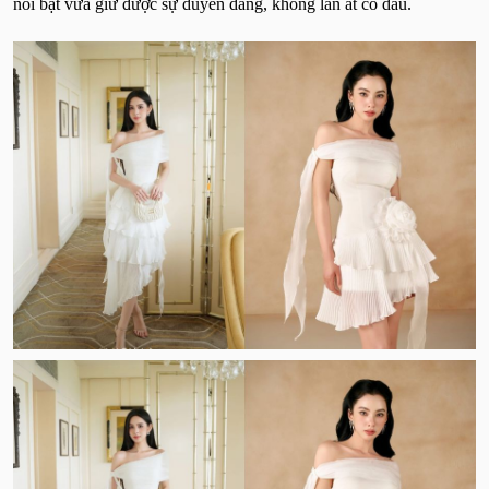
nổi bật vừa giữ được sự duyên dáng, không lấn át cô dâu.