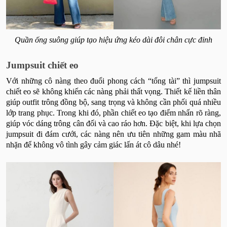
Quần ống suông giúp tạo hiệu ứng kéo dài đôi chân cực đỉnh
Jumpsuit chiết eo
Với những cô nàng theo đuổi phong cách “tổng tài” thì jumpsuit
chiết eo sẽ không khiến các nàng phải thất vọng. Thiết kế liền thân
giúp outfit trông đồng bộ, sang trọng và không cần phối quá nhiều
lớp trang phục. Trong khi đó, phần chiết eo tạo điểm nhấn rõ ràng,
giúp vóc dáng trông cân đối và cao ráo hơn. Đặc biệt, khi lựa chọn
jumpsuit đi đám cưới, các nàng nên ưu tiên những gam màu nhã
nhặn để không vô tình gây cảm giác lấn át cô dâu nhé!