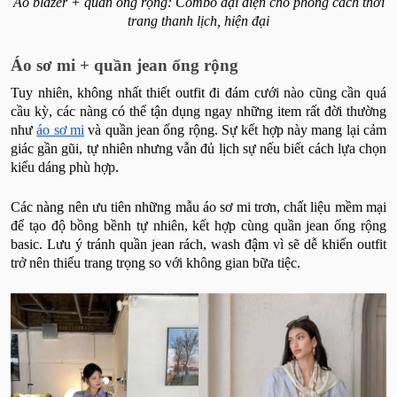
Áo blazer + quần ống rộng: Combo đại diện cho phong cách thời
trang thanh lịch, hiện đại
Áo sơ mi + quần jean ống rộng
Tuy nhiên, không nhất thiết outfit đi đám cưới nào cũng cần quá
cầu kỳ, các nàng có thể tận dụng ngay những item rất đời thường
như
áo sơ mi
và quần jean ống rộng. Sự kết hợp này mang lại cảm
giác gần gũi, tự nhiên nhưng vẫn đủ lịch sự nếu biết cách lựa chọn
kiểu dáng phù hợp.
Các nàng nên ưu tiên những mẫu áo sơ mi trơn, chất liệu mềm mại
để tạo độ bồng bềnh tự nhiên, kết hợp cùng quần jean ống rộng
basic. Lưu ý tránh quần jean rách, wash đậm vì sẽ dễ khiến outfit
trở nên thiếu trang trọng so với không gian bữa tiệc.