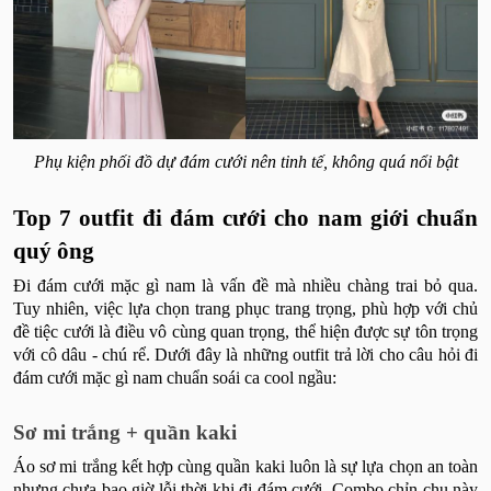
Phụ kiện phối đồ dự đám cưới nên tinh tế, không quá nổi bật
Top 7 outfit đi đám cưới cho nam giới chuẩn
quý ông
Đi đám cưới mặc gì nam​ là vấn đề mà nhiều chàng trai bỏ qua.
Tuy nhiên, việc lựa chọn trang phục trang trọng, phù hợp với chủ
đề tiệc cưới là điều vô cùng quan trọng, thể hiện được sự tôn trọng
với cô dâu - chú rể. Dưới đây là những outfit trả lời cho câu hỏi đi
đám cưới mặc gì nam​ chuẩn soái ca cool ngầu:
Sơ mi trắng + quần kaki
Áo sơ mi trắng kết hợp cùng quần kaki luôn là sự lựa chọn an toàn
nhưng chưa bao giờ lỗi thời khi đi đám cưới. Combo chỉn chu này