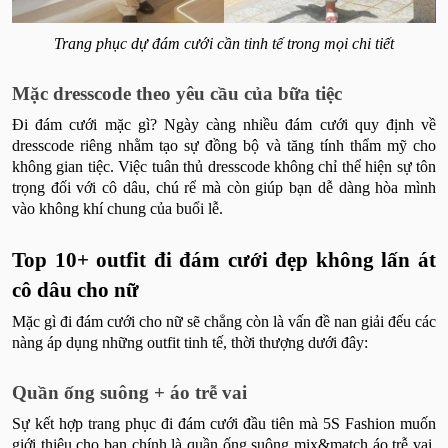
Trang phục dự đám cưới cần tinh tế trong mọi chi tiết
Mặc dresscode theo yêu cầu của bữa tiệc
Đi đám cưới mặc gì? Ngày càng nhiều đám cưới quy định về
dresscode riêng nhằm tạo sự đồng bộ và tăng tính thẩm mỹ cho
không gian tiệc. Việc tuân thủ dresscode không chỉ thể hiện sự tôn
trọng đối với cô dâu, chú rể mà còn giúp bạn dễ dàng hòa mình
vào không khí chung của buổi lễ.
Top 10+ outfit đi đám cưới đẹp không lấn át
cô dâu cho nữ
Mặc gì đi đám cưới cho nữ sẽ chẳng còn là vấn đề nan giải đếu các
nàng áp dụng những outfit tinh tế, thời thượng dưới đây:
Quần ống suông + áo trễ vai
Sự kết hợp trang phục đi đám cưới đầu tiên mà 5S Fashion muốn
giới thiệu cho bạn chính là quần ống suông mix&match áo trễ vai.