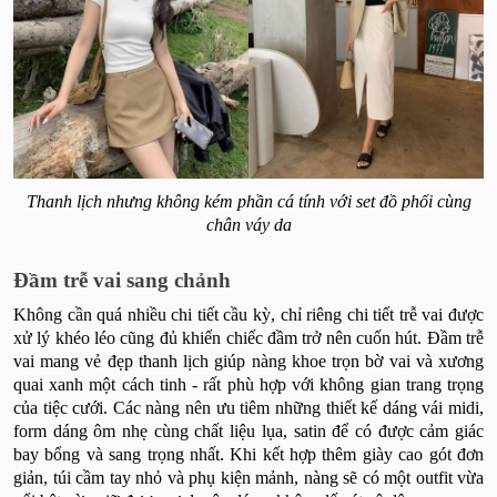
Thanh lịch nhưng không kém phần cá tính với set đồ phối cùng
chân váy da
Đầm trễ vai sang chảnh
Không cần quá nhiều chi tiết cầu kỳ, chỉ riêng chi tiết trễ vai được
xử lý khéo léo cũng đủ khiến chiếc đầm trở nên cuốn hút. Đầm trễ
vai mang vẻ đẹp thanh lịch giúp nàng khoe trọn bờ vai và xương
quai xanh một cách tinh - rất phù hợp với không gian trang trọng
của tiệc cưới. Các nàng nên ưu tiêm những thiết kế dáng vái midi,
form dáng ôm nhẹ cùng chất liệu lụa, satin để có được cảm giác
bay bổng và sang trọng nhất. Khi kết hợp thêm giày cao gót đơn
giản, túi cầm tay nhỏ và phụ kiện mảnh, nàng sẽ có một outfit vừa