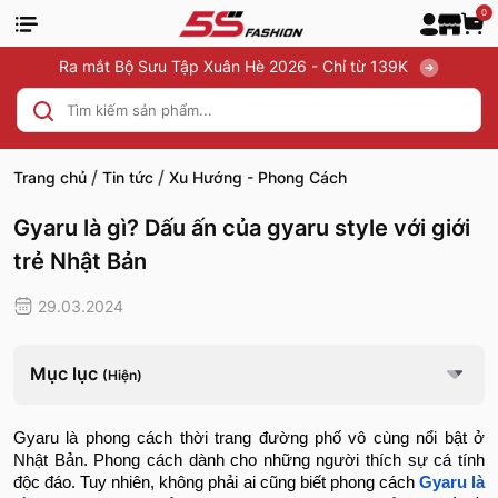
0
Ra mắt Bộ Sưu Tập Xuân Hè 2026 - Chỉ từ 139K
/
/
Trang chủ
Tin tức
Xu Hướng - Phong Cách
Gyaru là gì? Dấu ấn của gyaru style với giới
trẻ Nhật Bản
29.03.2024
Mục lục
(Hiện)
Gyaru là phong cách thời trang đường phố vô cùng nổi bật ở
Nhật Bản. Phong cách dành cho những người thích sự cá tính
độc đáo. Tuy nhiên, không phải ai cũng biết phong cách
Gyaru là