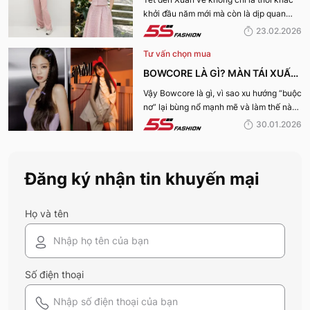
khởi đầu năm mới mà còn là dịp quan
XUÂN 2026
trọng để mỗi người “khai vía” đón may
23.02.2026
mắn và tài lộc. Bạn đang băn khoăn nên
Tư vấn chọn mua
mặc gì ngày đầu năm để hợp vía, hút tài
lộc và thu hút năng lượng tích cực? Cùng
BOWCORE LÀ GÌ? MÀN TÁI XUẤT
5S Fashion khám phá ngay Khai xuân
ĐỈNH CAO CỦA XU HƯỚNG
Vậy Bowcore là gì, vì sao xu hướng “buộc
2026 mặc gì “hợp vía” trong bài viết này
nơ” lại bùng nổ mạnh mẽ và làm thế nào
nhé:
BOWCORE “BUỘC NƠ” KHUẤY
để phối đồ chuẩn Bowcore mà vẫn giữ
30.01.2026
ĐẢO THỜI TRANG 2026
được nét riêng? Cùng 5S Fashion khám
phá chi tiết trong bài viết dưới đây.
Đăng ký nhận tin khuyến mại
Họ và tên
Số điện thoại