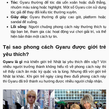
Tóc:
Gyaru thường để tóc dài uốn xoăn hoặc duỗi thẳng,
nhuộm màu sáng hoặc highlight. Một số Gyaru còn sử dụng
tóc giả để thay đổi kiểu tóc thường xuyên.
Giày dép:
Gyaru thường đi giày cao gót, platform hoặc
sandal đế xuồng.
Lối sống:
Người chuộng phong cách này thường thích tụ
tập bạn bè, tham gia các hoạt động vui chơi giải trí, và thể
hiện bản thân một cách tự tin.
Tại sao phong cách Gyaru được giới trẻ
yêu thích?
Gyaru là gì
mà khiến giới trẻ Nhật lại yêu thích đến vậy? Với
nhiều người trưởng thành không hiểu rõ về phong cách này thì
sẽ thấy cách ăn mặc kỳ quặc và lạ lùng. Nhưng đối với giới trẻ
Nhật lại khác. Khi giới trẻ ngày càng theo đuổi phong cách này
thì Gyaru đã trở thành xu hướng được nhiều người chấp nhận.