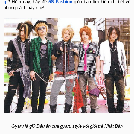
gì
? Hôm nay, hãy để
5S Fashion
giúp bạn tìm hiểu chi tiết về
phong cách này nhé!
Gyaru là gì? Dấu ấn của gyaru style với giới trẻ Nhật Bản