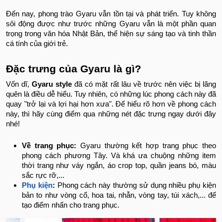
Đến nay, phong trào Gyaru vẫn tồn tại và phát triển. Tuy không
sôi động được như trước những Gyaru vẫn là một phần quan
trọng trong văn hóa Nhật Bản, thể hiện sự sáng tạo và tinh thần
cá tính của giới trẻ.
Đặc trưng của Gyaru là gì?
Vốn dĩ,
Gyaru style
đã có mặt rất lâu về trước nên việc bị lãng
quên là điều dễ hiểu. Tuy nhiên, có những lúc phong cách này đã
quay "trở lại và lợi hại hơn xưa". Để hiểu rõ hơn về phong cách
này, thì hãy cùng điểm qua những nét đặc trưng ngay dưới đây
nhé!
Về trang phục:
Gyaru thường kết hợp trang phục theo
phong cách phương Tây. Và khá ưa chuộng những item
thời trang như váy ngắn, áo crop top, quần jeans bó, màu
sắc rực rỡ,...
Phụ kiện
:
Phong cách này thường sử dụng nhiều phụ kiện
bản to như vòng cổ, hoa tai, nhẫn, vòng tay, túi xách,... để
tạo điểm nhấn cho trang phục.