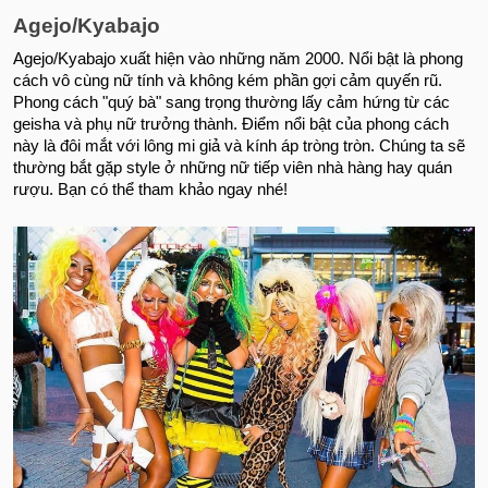
Agejo/Kyabajo
Agejo/Kyabajo xuất hiện vào những năm 2000. Nổi bật là phong
cách vô cùng nữ tính và không kém phần gợi cảm quyến rũ.
Phong cách "quý bà" sang trọng thường lấy cảm hứng từ các
geisha và phụ nữ trưởng thành. Điểm nổi bật của phong cách
này là đôi mắt với lông mi giả và kính áp tròng tròn. Chúng ta sẽ
thường bắt gặp style ở những nữ tiếp viên nhà hàng hay quán
rượu. Bạn có thể tham khảo ngay nhé!