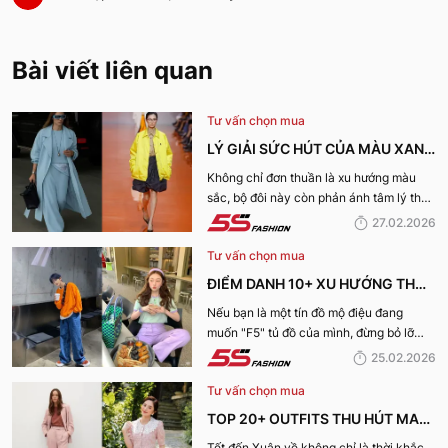
Bài viết liên quan
Tư vấn chọn mua
LÝ GIẢI SỨC HÚT CỦA MÀU XANH
DƯƠNG LẠNH VÀ VÀNG ACACIA
Không chỉ đơn thuần là xu hướng màu
sắc, bộ đôi này còn phản ánh tâm lý thời
CHO XU HƯỚNG XUÂN HÈ 2026
đại và nhu cầu thể hiện cá tính rõ nét
27.02.2026
hơn bao giờ hết. Hãy cùng 5S Fashion lý
Tư vấn chọn mua
giải sức hút của màu Xanh dương lạnh và
vàng Acacia cho xu hướng Xuân Hè
ĐIỂM DANH 10+ XU HƯỚNG THỜI
2026
TRANG HOT NHẤT XUÂN HÈ
Nếu bạn là một tín đồ mộ điệu đang
muốn "F5" tủ đồ của mình, đừng bỏ lỡ
2026: SỰ TRỖI DẬY CỦA PHONG
những gợi ý của 5S Fashion về những xu
25.02.2026
CÁCH CÁ NHÂN
hướng xuân hè 2026 dẫn đầu dưới đây.
Tư vấn chọn mua
TOP 20+ OUTFITS THU HÚT MAY
MẮN, TÀI LỘC "HỢP VÍA" KHAI
Tết đến Xuân về không chỉ là thời khắc