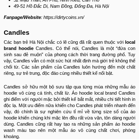
49-51 Hồ Đắc Di, Nam Đồng, Đống Đa, Hà Nội
Fanpage/Website
: https://dirtycoins.vn/
Candles
Các bạn trẻ Hà Nội chắc có lẽ cũng đã rất quen thuộc với
local
brand hoodie
Candles. Có thể nói, Candles là một “đứa con
sinh sau đẻ muộn” của phong cách thời trang đường phố. Tuy
vậy, Candles vẫn có một sức hút nhất định mà giới trẻ không thể
chối từ. Các sản phẩm của Candles luôn hướng đến một chất
riêng, sự trẻ trung, độc đáo cùng nhiều thiết kế nổi bật.
Candles sở hữu một bộ sưu tập qua từng mùa những mẫu áo
hoodie vô cùng cá tính, chất lừ. Áo hoodie local brand Candles
ghi điểm với người mặc bởi thiết kế bắt mắt, nhiều chi tiết hình in
độc lạ. Một ưu điểm nữa khiến cho Candles phát triển nhanh đến
vậy, đó chính là sự nghiên cứu tỉ mỉ về từng size số của áo
hoodie khiến chúng khi mặc lên đều rất vừa vặn, tôn dáng người
dùng. Candles cũng rất hay tạo ra những sản phẩm áo hoodie
wash màu tạo nên một mẫu áo vô cùng chất chơi, phóng
khoáng.