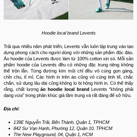
Hoodie local brand Levents
Trải qua nhiều năm phát triển, Levents vẫn luôn tập trung vào tạo
dựng phong cách cho người dùng với những sản phẩm độc đáo.
Áo hoodie của Levents được làm từ 100% cotton xịn sò. Mỗi sản
phẩm hoodie của Levents đều có những đặc trung riêng không
thể trộn lẫn. Từng đường kim mũi chỉ đều vô cùng gọn gàng,
chỉn chu, tỉ mỉ. Các hình in trên áo cũng vô cùng tinh tế, chắc
chắn, sử dụng lâu dài cũng không lo bị hỏng hình in. Có thể thấy
rằng, chất lượng
áo hoodie local brand
Levents “không phải
dạng vừa” trong phân khúc giá tầm trung và rất đáng để sở hữu.
Địa chỉ
:
139E Nguyễn Trãi, Bến Thành, Quận 1, TPHCM
842 Sư Vạn Hạnh, Phường 12, Quận 10, TPHCM
The New Playground, 04, Quận 1, HCM