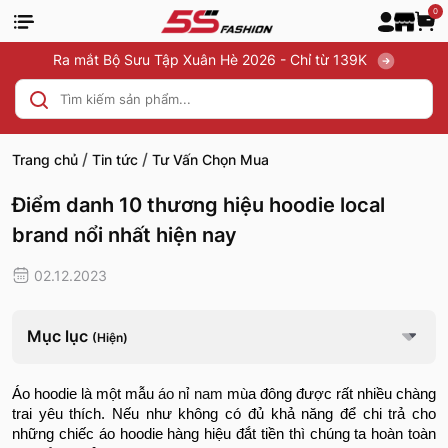
0
Ra mắt Bộ Sưu Tập Xuân Hè 2026 - Chỉ từ 139K
/
/
Trang chủ
Tin tức
Tư Vấn Chọn Mua
Điểm danh 10 thương hiệu hoodie local
brand nổi nhất hiện nay
02.12.2023
Mục lục
(Hiện)
Áo hoodie là một mẫu
áo nỉ nam
mùa đông được rất nhiều chàng
trai yêu thích. Nếu như không có đủ khả năng để chi trả cho
những chiếc áo hoodie hàng hiệu đắt tiền thì chúng ta hoàn toàn