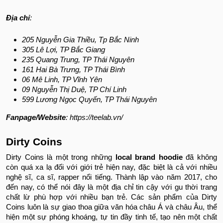
Địa chỉ
:
205 Nguyễn Gia Thiều, Tp Bắc Ninh
305 Lê Lợi, TP Bắc Giang
235 Quang Trung, TP Thái Nguyên
161 Hai Bà Trưng, TP Thái Bình
06 Mê Linh, TP Vĩnh Yên
09 Nguyễn Thị Duệ, TP Chí Linh
599 Lương Ngọc Quyến, TP Thái Nguyên
Fanpage/Website
: https://teelab.vn/
Dirty Coins
Dirty Coins là một trong những
local brand hoodie
đã không
còn quá xa lạ đối với giới trẻ hiện nay, đặc biệt là cả với nhiều
nghệ sĩ, ca sĩ, rapper nổi tiếng. Thành lập vào năm 2017, cho
đến nay, có thể nói đây là một địa chỉ tin cậy với gu thời trang
chất lừ phù hợp với nhiều bạn trẻ. Các sản phẩm của Dirty
Coins luôn là sự giao thoa giữa văn hóa châu Á và châu Âu, thể
hiện một sự phóng khoáng, tự tin đầy tinh tế, tạo nên một chất