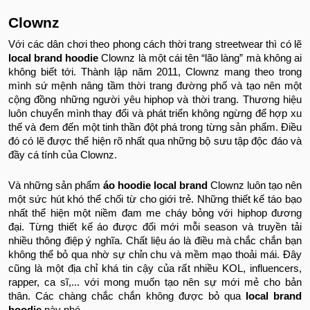
Clownz
Với các dân chơi theo phong cách thời trang streetwear thì có lẽ
local brand hoodie
Clownz là một cái tên “lão làng” mà không ai
không biết tới. Thành lập năm 2011, Clownz mang theo trong
mình sứ mệnh nâng tầm thời trang đường phố và tạo nên một
cộng đồng những người yêu hiphop và thời trang. Thương hiệu
luôn chuyển mình thay đổi và phát triển không ngừng để hợp xu
thế và đem đến một tinh thần đột phá trong từng sản phẩm. Điều
đó có lẽ được thể hiện rõ nhất qua những bộ sưu tập độc đáo và
đầy cá tính của Clownz.
Và những sản phẩm
áo hoodie local brand
Clownz luôn tạo nên
một sức hút khó thể chối từ cho giới trẻ. Những thiết kế táo bạo
nhất thể hiện một niềm đam me cháy bỏng với hiphop đương
đại. Từng thiết kế áo được đổi mới mỗi season và truyền tải
nhiều thông điệp ý nghĩa. Chất liệu áo là điều mà chắc chắn bạn
không thể bỏ qua nhờ sự chỉn chu và mềm mạo thoải mái. Đây
cũng là một địa chỉ khá tin cậy của rất nhiều KOL, influencers,
rapper, ca sĩ,... với mong muốn tạo nên sự mới mẻ cho bản
thân. Các chàng chắc chắn không được bỏ qua
local brand
hoodie
này nhé.