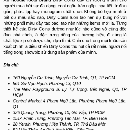
người mua bởi sự đa dạng, cool ngầu tràn ngập họa tiết từ đơn
giản, phức tạp hay monogram chất chơi. Không bó hẹp mình ở
bất cứ màu sắc nào, Dirty Coins luôn tạo nên sự bùng nổ với
những phối màu đầy táo bạo, tạo nên những items mới lạ. Từng
thiết kế của Dirty Coins dường như lúc nào cũng vô cùng độc
đáo, phá cách, là đặc trưng riêng của thương hiệu, đi cùng là
chất liệu xịn sò được chọn lựa tỉ mỉ. Chỉn chu trong mọi khâu sản
xuất chính là điều khiến Dirty Coins thu hút cả rất nhiều người nổi
tiếng trong showbiz sử dụng sản phẩm của mình.
Địa chỉ
:
160 Nguyễn Cư Trinh, Nguyễn Cư Trinh, Q1, TP HCM
561 Sư Vạn Hạnh, Phường 13, Q10
The New Playground 26 Lý Tự Trọng, Bến Nghé, Q1, TP
HCM
Central Market 4 Phạm Ngũ Lão, Phường Phạm Ngũ Lão,
Q1
326 Quang Trung, Phường 10, Gò Vấp, TP HCM
151A Phan Trung, Phường Tân Mai, TP. BIên Hòa
28 Yersin, Phường Hiệp Thành, TP. Thủ Dầu Một
52 Mậu Thân, An Phú, Ninh Kiều, Cần Thơ