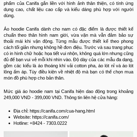
phẩm của Canifa gắn liền với hình ảnh thân thiện, có tính ứng
dụng cao, chất liệu cao cấp và kiểu dáng phù hợp với người
dùng.
Áo hoodie Canifa dành cho nam có đặc điểm là được thiết kế
chuẩn theo thân hình nam giới, vừa vặn mà vẫn đảm bảo sự
thoải mái khi vận động. Từng mẫu được thiết kế theo phong
cách tối giản nhưng không hề đơn điệu. Trước và sau trang phục
có in hình chữ hoặc họa tiết vui nhộn, không quá lớn nhưng cũng
đủ để bạn vui vẻ mỗi khi nhìn vào. Độ dày của các mẫu đa dạng,
gồm các kiểu là áo thoáng khí vải cotton pha, áo lót nỉ và áo lót
lông ấm áp. Tùy điều kiện về nhiệt độ mà bạn có thể chọn mua
món đồ phù hợp cho bản thân.
Mức giá áo hoodie nam tại Canifa hiện dao động trong khoảng
249,000 VND - 399,000 VND. Thông tin liên hệ cửa hàng:
Địa chỉ: https://canifa.com/cua-hang.html
Website: https://canifa.com/
Hotline: +8424 - 7303.0222