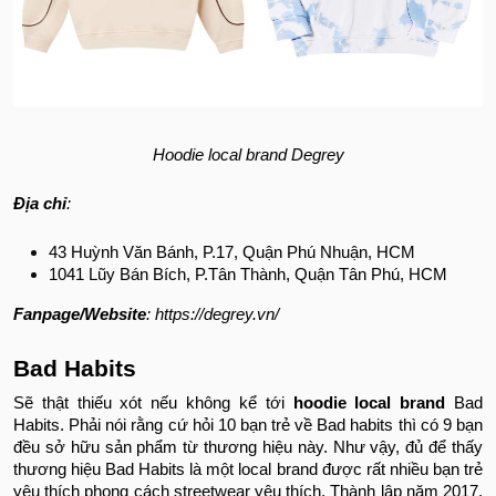
Hoodie local brand Degrey
Địa chỉ
:
43 Huỳnh Văn Bánh, P.17, Quận Phú Nhuận, HCM
1041 Lũy Bán Bích, P.Tân Thành, Quận Tân Phú, HCM
Fanpage/Website
: https://degrey.vn/
Bad Habits
Sẽ thật thiếu xót nếu không kể tới
hoodie local brand
Bad
Habits. Phải nói rằng cứ hỏi 10 bạn trẻ về Bad habits thì có 9 bạn
đều sở hữu sản phẩm từ thương hiệu này. Như vậy, đủ để thấy
thương hiệu Bad Habits là một local brand được rất nhiều bạn trẻ
yêu thích phong cách streetwear yêu thích. Thành lập năm 2017,