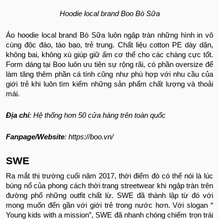
Hoodie local brand Boo Bò Sữa
Áo hoodie local brand Bò Sữa luôn ngập tràn những hình in vô
cùng độc đáo, táo bạo, trẻ trung. Chất liệu cotton PE dày dặn,
không bai, không xù giúp giữ ấm cơ thể cho các chàng cực tốt.
Form dáng tại Boo luôn ưu tiên sự rộng rãi, có phần oversize để
làm tăng thêm phần cá tính cũng như phù hợp với nhu cầu của
giới trẻ khi luôn tìm kiếm những sản phẩm chất lượng và thoải
mái.
Địa chỉ
: Hệ thống hơn 50 cửa hàng trên toàn quốc
Fanpage/Website
: https://boo.vn/
SWE
Ra mắt thị trường cuối năm 2017, thời điểm đó có thể nói là lúc
bùng nổ của phong cách thời trang streetwear khi ngập tràn trên
đường phố những outfit chất lừ. SWE đã thành lập từ đó với
mong muốn đến gần với giới trẻ trong nước hơn. Với slogan “
Young kids with a mission”, SWE đã nhanh chóng chiếm trọn trái