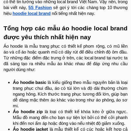
có thể tin tưởng vào những local brand Việt Nam. Vậy nên, trong
bài viết này,
5S Fashion
sẽ gợi ý tới các chàng top 10 thương
hiệu
hoodie local brand
nổi tiếng nhất hiện nay.
Tổng hợp các mẫu áo hoodie local brand
được yêu thích nhất hiện nay
Áo hoodie là mẫu trang phục có thiết kế phom rộng, có mũ liền
áo và cổ áo hoặc quanh mũ có dây rút để điều chỉnh độ ôm đầu.
Từ những đặc điểm đặc trưng ở trên, các local brand tại nước ta
đã sáng tạo ra nhiều mẫu áo khác nhau để đáp ứng nhu cầu
người dùng như:
Áo hoodie basic
là kiểu giống theo mẫu nguyên bản là loại
trang phục chui đầu, áo có túi lớn và độ dài thường chùm
ngang hông. Kích thước trang phục tương đối lớn, giúp bạn
dễ dàng mặc thêm áo khác vào trong như áo phông, áo sơ
mi.
Áo hoodie zip
là loại có thiết kế khóa kéo ở giữa ngực.
Mẫu đồ mang đến cho bạn sự tiện lợi bởi có thể cởi phanh
khi đến nơi ấm áp hoặc đóng vào nếu nhiệt độ giảm xuống.
Áo hoodie jacket
là mẫu thiết kế có cúc hoặc kết hợp cả