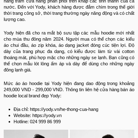
hàng trăm cửa hàng phân phối trên khắp các tỉnh thành của cả
nước. Đến với Yody, khách hàng được đắm chìm trong thế giới
thời trang công sở, thời trang thường ngày năng động và có chất
lượng cao.
Yody hiện đã cho ra mắt bộ sưu tập các mẫu hoodie mới nhất
cho mùa thu đông năm 2024. Người mua có thể chọn các kiểu
áo chui đầu, áo zip khóa, áo dạng jacket đóng cúc tiện lợi. Độ
dày của trang phục đa dạng, có kiểu được làm từ vài cotton
thoáng mát, phù hợp mặc cho những ngày se lạnh. Bạn cũng có
thể chọn mẫu lót lông ấm áp và dày để dùng cho những ngày
đông lạnh giá.
Mức áo áo hoodie tại Yody hiện đang dao động trong khoảng
249,000 VND - 299,000 VND. Thông tin liên hệ cửa hàng bán áo
hoodie local brand đẹp Yody:
Địa chỉ: https://yody.vn/he-thong-cua-hang
Website: https://yody.vn
Hotline: 024 999 86 999