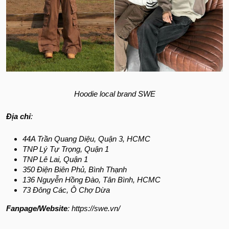
Hoodie local brand SWE
Địa chỉ
:
44A Trần Quang Diệu, Quận 3, HCMC
TNP Lý Tự Trọng, Quận 1
TNP Lê Lai, Quận 1
350 Điện Biên Phủ, Bình Thạnh
136 Nguyễn Hồng Đào, Tân Bình, HCMC
73 Đông Các, Ô Chợ Dừa
Fanpage/Website
: https://swe.vn/