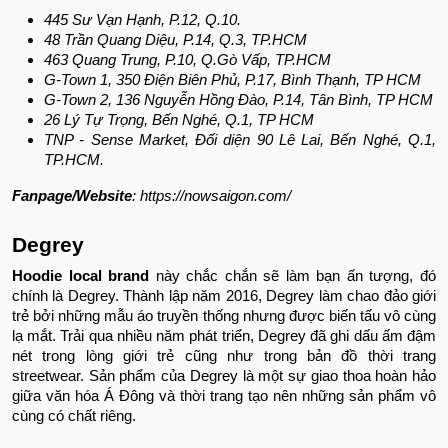
445 Sư Vạn Hạnh, P.12, Q.10.
48 Trần Quang Diệu, P.14, Q.3, TP.HCM
463 Quang Trung, P.10, Q.Gò Vấp, TP.HCM
G-Town 1, 350 Điện Biên Phủ, P.17, Bình Thạnh, TP HCM
G-Town 2, 136 Nguyễn Hồng Đào, P.14, Tân Bình, TP HCM
26 Lý Tự Trọng, Bến Nghé, Q.1, TP HCM
TNP - Sense Market, Đối diện 90 Lê Lai, Bến Nghé, Q.1,
TP.HCM.
Fanpage/Website
: https://nowsaigon.com/
Degrey
Hoodie local brand
này chắc chắn sẽ làm bạn ấn tượng, đó
chính là Degrey. Thành lập năm 2016, Degrey làm chao đảo giới
trẻ bởi những mẫu áo truyền thống nhưng được biến tấu vô cùng
lạ mắt. Trải qua nhiều năm phát triển, Degrey đã ghi dấu ấm đậm
nét trong lòng giới trẻ cũng như trong bản đồ thời trang
streetwear. Sản phẩm của Degrey là một sự giao thoa hoàn hảo
giữa văn hóa Á Đông và thời trang tạo nên những sản phẩm vô
cùng có chất riêng.