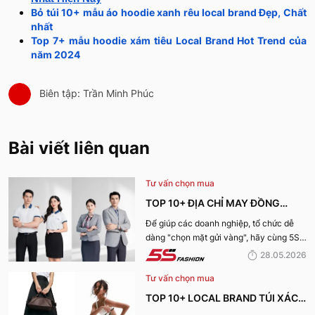
Bỏ túi 10+ mẫu áo hoodie xanh rêu local brand Đẹp, Chất
nhất
Top 7+ mẫu hoodie xám tiêu Local Brand Hot Trend của
năm 2024
Biên tập: Trần Minh Phúc
Bài viết liên quan
Tư vấn chọn mua
TOP 10+ ĐỊA CHỈ MAY ĐỒNG
PHỤC CÔNG TY ĐẸP, UY TÍN
Để giúp các doanh nghiệp, tổ chức dễ
dàng "chọn mặt gửi vàng", hãy cùng 5S
NHẤT HIỆN NAY
Fashion tìm hiểu những địa chỉ may đồng
28.05.2026
phục công ty uy tín, chất lượng và nhận
Tư vấn chọn mua
được nhiều đánh giá tích cực nhất hiện
nay.
TOP 10+ LOCAL BRAND TÚI XÁCH