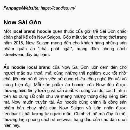
Fanpage/Website
: https://candles.vn/
Now Sài Gòn
Một
local brand hoodie
quen thuộc của giới trẻ Sài Gòn chắc
chắn phải kể đến Now Saigon. Góp mặt vào thị trường thời trang
năm 2015, Now Saigon mang đến cho khách hàng những sản
phẩm quần áo “chất phát ngất”, mang đậm phong cách
streetwear, đầy bụi bặm.
Áo hoodie local brand
của Now Sài Gòn luôn đem đến cho
người mặc sự thoải mái cùng những trải nghiệm cực tốt nhờ
chất liệu xịn sò đi kèm việc sử dụng nhiều công nghệ lên vải vô
cùng hiện đại. Mỗi sản phẩm áo hoodie của Now đều được
thương hiệu lên ý tưởng và sản xuất. Đi cùng với đó, các hình in
trên áo cũng rất chỉn chu và mang những thông điệp riêng biệt
mà Now muốn truyền tải. Áo hoodie cũng chính là dòng sản
phẩm bán chạy nhất của Now Saigon và luôn nhận được
feedback chất lượng từ người mặc. Chính vì thế mà đây là một
thương hiệu phong cách streetwear hàng đầu của các dân chơi
hiện nay.