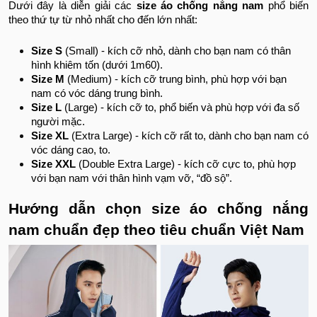
Dưới đây là diễn giải các
size áo chống nắng nam
phổ biến
theo thứ tự từ nhỏ nhất cho đến lớn nhất:
Size S
(Small) - kích cỡ nhỏ, dành cho bạn nam có thân
hình khiêm tốn (dưới 1m60).
Size M
(Medium) - kích cỡ trung bình, phù hợp với bạn
nam có vóc dáng trung bình.
Size L
(Large) - kích cỡ to, phổ biến và phù hợp với đa số
người mặc.
Size XL
(Extra Large) - kích cỡ rất to, dành cho bạn nam có
vóc dáng cao, to.
Size XXL
(Double Extra Large) - kích cỡ cực to, phù hợp
với bạn nam với thân hình vạm vỡ, “đồ sộ”.
Hướng dẫn chọn size áo chống nắng
nam chuẩn đẹp theo tiêu chuẩn Việt Nam