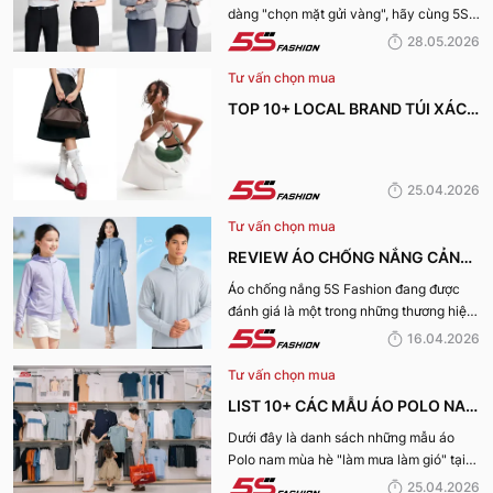
dàng "chọn mặt gửi vàng", hãy cùng 5S
NHẤT HIỆN NAY
Fashion tìm hiểu những địa chỉ may đồng
28.05.2026
phục công ty uy tín, chất lượng và nhận
Tư vấn chọn mua
được nhiều đánh giá tích cực nhất hiện
nay.
TOP 10+ LOCAL BRAND TÚI XÁCH
KHIẾN CHỊ EM MÊ MẨN TRONG
MÙA HÈ 2026
25.04.2026
Tư vấn chọn mua
REVIEW ÁO CHỐNG NẮNG CẢN
TIA UV, CHỐNG NẮNG TỐT NHẤT
Áo chống nắng 5S Fashion đang được
đánh giá là một trong những thương hiệu
CỦA 5S FASHION 2026
áo đáng mua hàng đầu hiện nay. Vậy
16.04.2026
mẫu áo này có gì? Vì sao lại được đánh
Tư vấn chọn mua
giá tích cực đến vậy? Cùng đi hết bài
viết nhé!
LIST 10+ CÁC MẪU ÁO POLO NAM
MÙA HÈ BÁN CHẠY NHẤT CỦA 5S
Dưới đây là danh sách những mẫu áo
Polo nam mùa hè "làm mưa làm gió" tại
FASHION 2026
hệ thống 5S Fashion mà bất kỳ quý ông
25.04.2026