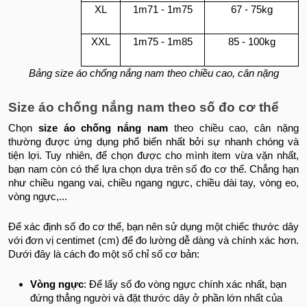
XL
1m71 - 1m75
67 - 75kg
XXL
1m75 - 1m85
85 - 100kg
Bảng size áo chống nắng nam theo chiều cao, cân nặng
Size áo chống nắng nam theo số đo cơ thể
Chọn
size áo chống nắng nam
theo chiều cao, cân nặng
thường được ứng dụng phổ biến nhất bởi sự nhanh chóng và
tiện lợi. Tuy nhiên, để chọn được cho mình item vừa vặn nhất,
bạn nam còn có thể lựa chọn dựa trên số đo cơ thể. Chẳng hạn
như chiều ngang vai, chiều ngang ngực, chiều dài tay, vòng eo,
vòng ngực,...
Để xác định số đo cơ thể, bạn nên sử dụng một chiếc thước dây
với đơn vị centimet (cm) để đo lường dễ dàng và chính xác hơn.
Dưới đây là cách đo một số chỉ số cơ bản:
Vòng ngực
: Để lấy số đo vòng ngực chính xác nhất, bạn
đứng thẳng người và đặt thước dây ở phần lớn nhất của