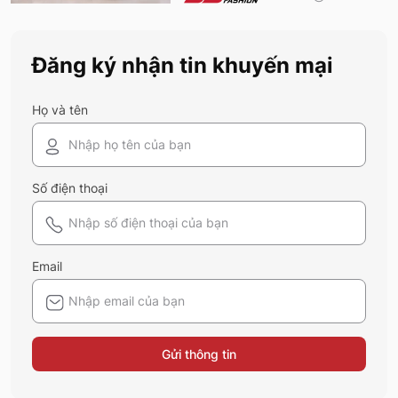
nào cũng nên sở hữu trong tủ đồ mùa hè
này
Đăng ký nhận tin khuyến mại
Họ và tên
Số điện thoại
Email
Gửi thông tin