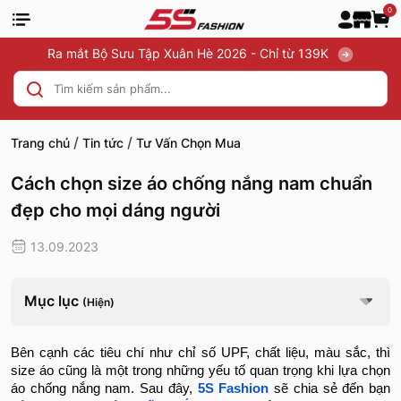
0
Ra mắt Bộ Sưu Tập Xuân Hè 2026 - Chỉ từ 139K
/
/
Trang chủ
Tin tức
Tư Vấn Chọn Mua
Cách chọn size áo chống nắng nam chuẩn
đẹp cho mọi dáng người
13.09.2023
Mục lục
(Hiện)
Bên cạnh các tiêu chí như chỉ số UPF, chất liệu, màu sắc, thì
size áo cũng là một trong những yếu tố quan trọng khi lựa chọn
áo chống nắng nam. Sau đây,
5S Fashion
sẽ chia sẻ đến bạn