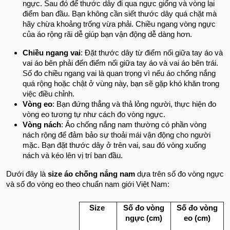
ngực. Sau đó để thước dây đi qua ngực giống và vòng lại
điểm ban đầu. Bạn không cần siết thước dây quá chặt mà
hãy chừa khoảng trống vừa phải. Chiều ngang vòng ngực
của áo rộng rãi dễ giúp bạn vận động dễ dàng hơn.
Chiều ngang vai
: Đặt thước dây từ điểm nối giữa tay áo và
vai áo bên phải đến điểm nối giữa tay áo và vai áo bên trái.
Số đo chiều ngang vai là quan trọng vì nếu áo chống nắng
quá rộng hoặc chật ở vùng này, bạn sẽ gặp khó khăn trong
việc điều chỉnh.
Vòng eo
: Bạn đứng thẳng và thả lỏng người, thực hiện đo
vòng eo tương tự như cách đo vòng ngực.
Vòng nách
: Áo chống nắng nam thường có phần vòng
nách rộng để đảm bảo sự thoải mái vận động cho người
mặc. Bạn đặt thước dây ở trên vai, sau đó vòng xuống
nách và kéo lên vị trí ban đầu.
Dưới đây là
size áo chống nắng nam
dựa trên số đo vòng ngực
và số đo vòng eo theo chuẩn nam giới Việt Nam:
Size
Số đo vòng
Số đo vòng
ngực (cm)
eo (cm)