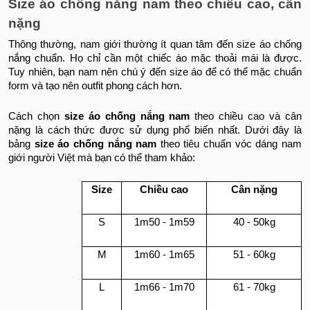
Size áo chống nắng nam theo chiều cao, cân
nặng
Thông thường, nam giới thường ít quan tâm đến size áo chống
nắng chuẩn. Họ chỉ cần một chiếc áo mặc thoải mái là được.
Tuy nhiên, bạn nam nên chú ý đến size áo để có thể mặc chuẩn
form và tạo nên outfit phong cách hơn.
Cách chọn
size áo chống nắng nam
theo chiều cao và cân
nặng là cách thức được sử dụng phổ biến nhất. Dưới đây là
bảng
size áo chống nắng nam
theo tiêu chuẩn vóc dáng nam
giới người Việt mà bạn có thể tham khảo:
Size
Chiều cao
Cân nặng
S
1m50 - 1m59
40 - 50kg
M
1m60 - 1m65
51 - 60kg
L
1m66 - 1m70
61 - 70kg