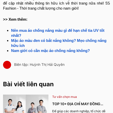
để cập nhật nhiều thông tin hữu ích về thời trang nữa nhé! 5S
Fashion - Thời trang chất lượng cho nam giới!
>> Xem thêm:
Nên mua áo chống nắng màu gì để hạn chế tia UV tốt
nhất?
Mặc áo màu đen có bắt nắng không? Mẹo chống nắng
hữu ích
Nam giới có cần mặc áo chống nắng không?
Biên tập: Huỳnh Thị Hải Quyên
Bài viết liên quan
Tư vấn chọn mua
TOP 10+ ĐỊA CHỈ MAY ĐỒNG
PHỤC CÔNG TY ĐẸP, UY TÍN
Để giúp các doanh nghiệp, tổ chức dễ