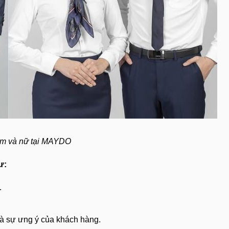
am và nữ tại MAYDO
ư:
.
à sự ưng ý của khách hàng.