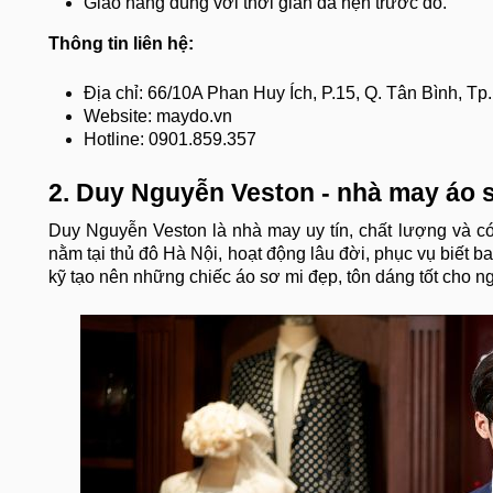
Giao hàng đúng với thời gian đã hẹn trước đó.
Thông tin liên hệ:
Địa chỉ: 66/10A Phan Huy Ích, P.15, Q. Tân Bình, T
Website: maydo.vn
Hotline: 0901.859.357
2. Duy Nguyễn Veston - nhà may áo s
Duy Nguyễn Veston là nhà may uy tín, chất lượng và có
nằm tại thủ đô Hà Nội, hoạt động lâu đời, phục vụ biết b
kỹ tạo nên những chiếc áo sơ mi đẹp, tôn dáng tốt cho 