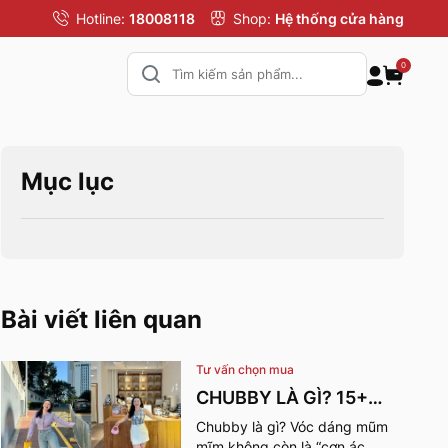
Hotline:
18008118
Shop:
Hệ thống cửa hàng
0
Mục lục
Bài viết liên quan
Tư vấn chọn mua
CHUBBY LÀ GÌ? 15+
OUTFIT GIÚP CÔ NÀNG
Chubby là gì? Vóc dáng mũm
mĩm không còn là “cơn ác