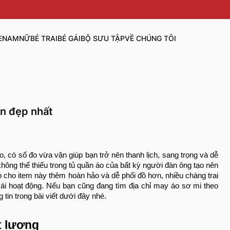
E
NAM
NỮ
BÉ TRAI
BÉ GÁI
BỘ SƯU TẬP
VỀ CHÚNG TÔI
ẩn đẹp nhất
, có số đo vừa vặn giúp bạn trở nên thanh lịch, sang trọng và dễ
hông thể thiếu trong tủ quần áo của bất kỳ người đàn ông tạo nên
iúp cho item này thêm hoàn hảo và dễ phối đồ hơn, nhiều chàng trai
ái hoạt động. Nếu bạn cũng đang tìm địa chỉ may áo sơ mi theo
g tin trong bài viết dưới đây nhé.
t lượng