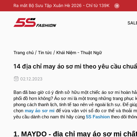
Ra mắt Bộ Sưu Tập Xuân Hè 2026 - Chỉ từ 139K
SAL
/
/
Trang chủ
Tin tức
Khái Niệm - Thuật Ngữ
14 địa chỉ may áo sơ mi theo yêu cầu chu
02.12.2023
Bạn đã bao giờ có ý định sở hữu một chiếc áo sơ mi hoàn hảo
phối đồ hơn không? Áo sơ mi là một trong những trang phục k
phong cách thanh lịch, tinh tế tạo nên vẻ ngoài lịch sự. Để g
chọn
may áo sơ mi
để vừa vặn với số đo cơ thể và thoải m
yêu cầu dành cho nam thì hãy cùng
5S Fashion
theo dõi thôn
1. MAYDO - địa chỉ may áo sơ mi chấ