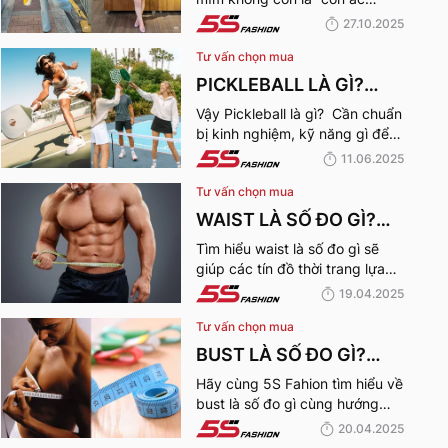
CHUBBY GIRL TỰ TIN
mộng” với nhiều cô nàng với
27.10.2025
XUỐNG PHỐ
15+ outfit phối đồ cho chubby
Tư vấn chọn mua
girl tự tin xuống phố qua bài
viết dưới đây!
PICKLEBALL LÀ GÌ?
NGƯỜI MỚI CHƠI
Vậy Pickleball là gì? Cần chuẩn
bị kinh nghiệm, kỹ năng gì để
PICKLEBALL CẦN
bắt đầu chơi bộ môn Pickleball
11.06.2025
CHUẨN BỊ NHỮNG GÌ?
này? Cùng 5S Fashion khám
Tư vấn chọn mua
phá ngay nhé:
WAIST LÀ SỐ ĐO GÌ?
GIẢI THÍCH CHI TIẾT VỀ
Tìm hiểu waist là số đo gì sẽ
giúp các tín đồ thời trang lựa
SỐ ĐO VÒNG EO NAM,
chọn được những “bộ cánh”
19.04.2025
NỮ
vừa vặn nhất với bản thân
Tư vấn chọn mua
cũng như phong cách thời
trang hoàn hảo nhất!
BUST LÀ SỐ ĐO GÌ?
HƯỚNG DẪN CHI TIẾT
Hãy cùng 5S Fahion tìm hiểu về
bust là số đo gì cùng hướng
CÁCH ĐO VÒNG NGỰC
dẫn chi tiết cách đo vòng ngực
20.04.2025
CHUẨN XÁC NHẤT
chuẩn xác cho các tín đồ thời