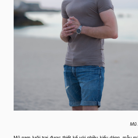
Mũ l
Mũ nam lưỡi trai được thiết kế với nhiều kiểu dáng, mẫu m