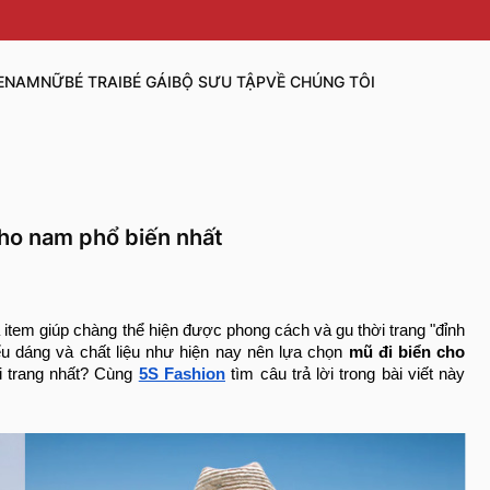
E
NAM
NỮ
BÉ TRAI
BÉ GÁI
BỘ SƯU TẬP
VỀ CHÚNG TÔI
cho nam phổ biến nhất
 item giúp chàng thể hiện được phong cách và gu thời trang "đỉnh
u dáng và chất liệu như hiện nay nên lựa chọn
mũ đi biển cho
i trang nhất? Cùng
5S Fashion
tìm câu trả lời trong bài viết này