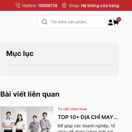
Hotline:
18008118
Shop:
Hệ thống cửa hàng
0
Mục lục
Bài viết liên quan
Tư vấn chọn mua
TOP 10+ ĐỊA CHỈ MAY
ĐỒNG PHỤC CÔNG TY
Để giúp các doanh nghiệp, tổ
chức dễ dàng "chọn mặt gửi