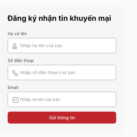
cũng nên sở hữu trong tủ đồ
mùa hè này
Đăng ký nhận tin khuyến mại
Họ và tên
Số điện thoại
Email
Gửi thông tin