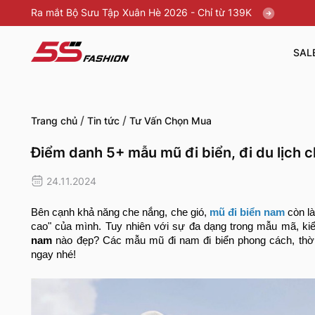
Ra mắt Bộ Sưu Tập Xuân Hè 2026 - Chỉ từ 139K
SAL
/
/
Trang chủ
Tin tức
Tư Vấn Chọn Mua
Điểm danh 5+ mẫu mũ đi biển, đi du lịch 
24.11.2024
Bên cạnh khả năng che nắng, che gió,
mũ đi biển nam
còn là
cao" của mình. Tuy nhiên với sự đa dạng trong mẫu mã, kiể
nam
nào đẹp? Các mẫu mũ đi nam đi biển phong cách, thờ
ngay nhé!