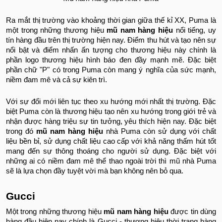
Ra mắt thị trường vào khoảng thời gian giữa thế kỉ XX, Puma là
một trong những thương hiệu
mũ nam hàng hiệu
nổi tiếng, uy
tín hàng đầu trên thị trường hiện nay. Điểm thu hút và tạo nên sự
nổi bật và điểm nhấn ấn tượng cho thương hiệu này chính là
phần logo thương hiệu hình báo đen đầy mạnh mẽ. Đặc biệt
phần chữ "P" có trong Puma còn mang ý nghĩa của sức mạnh,
niềm đam mê và cả sự kiên trì.
Với sự đổi mới liên tục theo xu hướng mới nhất thị trường. Đặc
biệt Puma còn là thương hiệu tạo nên xu hướng trong giới trẻ và
nhận được hàng triệu sự tin tưởng, yêu thích hiện nay. Đặc biệt
trong đó
mũ nam hàng hiệu
nhà Puma còn sử dụng với chất
liệu bền bỉ, sử dụng chất liệu cao cấp với khả năng thấm hút tốt
mang đến sự thông thoáng cho người sử dụng. Đặc biệt với
những ai có niềm đam mê thể thao ngoài trời thì mũ nhà Puma
sẽ là lựa chọn đầy tuyệt vời mà bạn không nên bỏ qua.
Gucci
Một trong những thương hiệu
mũ nam hàng hiệu
được tin dùng
hàng đầu hiện nay chính là Gucci - thương hiệu thời trang hàng