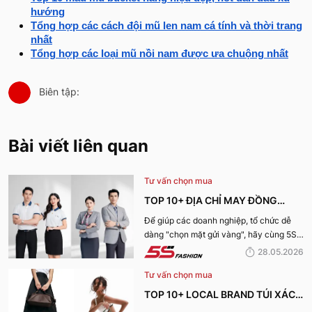
hướng
Tổng hợp các cách đội mũ len nam cá tính và thời trang
nhất
Tổng hợp các loại mũ nồi nam được ưa chuộng nhất
Biên tập:
Bài viết liên quan
Tư vấn chọn mua
TOP 10+ ĐỊA CHỈ MAY ĐỒNG
PHỤC CÔNG TY ĐẸP, UY TÍN
Để giúp các doanh nghiệp, tổ chức dễ
dàng "chọn mặt gửi vàng", hãy cùng 5S
NHẤT HIỆN NAY
Fashion tìm hiểu những địa chỉ may đồng
28.05.2026
phục công ty uy tín, chất lượng và nhận
Tư vấn chọn mua
được nhiều đánh giá tích cực nhất hiện
nay.
TOP 10+ LOCAL BRAND TÚI XÁCH