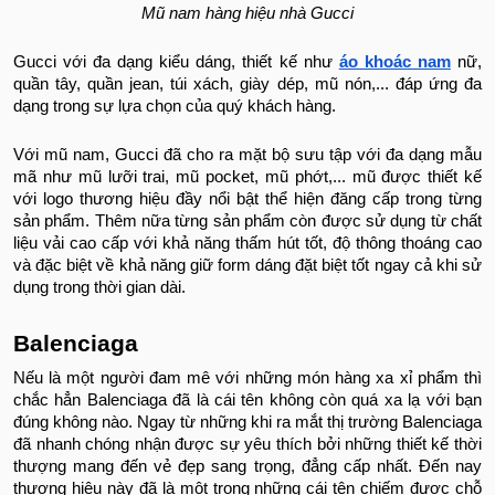
Mũ nam hàng hiệu nhà Gucci
Gucci với đa dạng kiểu dáng, thiết kế như
áo khoác nam
nữ,
quần tây, quần jean, túi xách, giày dép, mũ nón,... đáp ứng đa
dạng trong sự lựa chọn của quý khách hàng.
Với mũ nam, Gucci đã cho ra mặt bộ sưu tập với đa dạng mẫu
mã như mũ lưỡi trai, mũ pocket, mũ phớt,... mũ được thiết kế
với logo thương hiệu đầy nổi bật thể hiện đăng cấp trong từng
sản phẩm. Thêm nữa từng sản phẩm còn được sử dụng từ chất
liệu vải cao cấp với khả năng thấm hút tốt, độ thông thoáng cao
và đặc biệt về khả năng giữ form dáng đặt biệt tốt ngay cả khi sử
dụng trong thời gian dài.
Balenciaga
Nếu là một người đam mê với những món hàng xa xỉ phẩm thì
chắc hẳn Balenciaga đã là cái tên không còn quá xa lạ với bạn
đúng không nào. Ngay từ những khi ra mắt thị trường Balenciaga
đã nhanh chóng nhận được sự yêu thích bởi những thiết kế thời
thượng mang đến vẻ đẹp sang trọng, đẳng cấp nhất. Đến nay
thương hiệu này đã là một trong những cái tên chiếm được chỗ