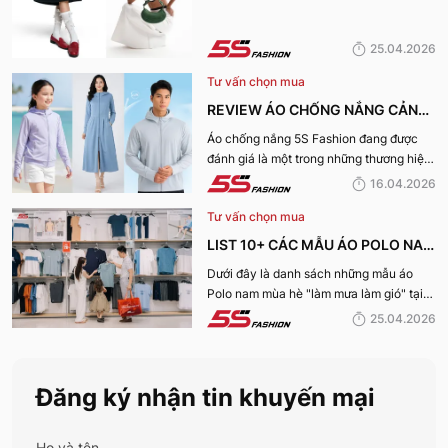
KHIẾN CHỊ EM MÊ MẨN TRONG
MÙA HÈ 2026
25.04.2026
Tư vấn chọn mua
REVIEW ÁO CHỐNG NẮNG CẢN
TIA UV, CHỐNG NẮNG TỐT NHẤT
Áo chống nắng 5S Fashion đang được
đánh giá là một trong những thương hiệu
CỦA 5S FASHION 2026
áo đáng mua hàng đầu hiện nay. Vậy
16.04.2026
mẫu áo này có gì? Vì sao lại được đánh
Tư vấn chọn mua
giá tích cực đến vậy? Cùng đi hết bài
viết nhé!
LIST 10+ CÁC MẪU ÁO POLO NAM
MÙA HÈ BÁN CHẠY NHẤT CỦA 5S
Dưới đây là danh sách những mẫu áo
Polo nam mùa hè "làm mưa làm gió" tại
FASHION 2026
hệ thống 5S Fashion mà bất kỳ quý ông
25.04.2026
nào cũng nên sở hữu trong tủ đồ mùa hè
này
Đăng ký nhận tin khuyến mại
Họ và tên