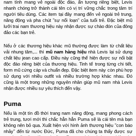
nam tính mang vẻ ngoài độc đáo, ấn tượng riêng biệt, Levis
nhanh chóng trở thành cái tên có vị trí vững chắc trong tâm trí
người tiêu dùng. Các item tại đây mang đến vẻ ngoài trẻ trung,
năng động và pha chút "sự nổi loạn" của tuổi trẻ. Đặc biệt mũ
lưỡi trai nam thương hiệu này nhận được sự chào đón của đông
đảo các bạn trẻ.
Nếu ở các thương hiệu khác mũ thường được làm từ chất liệu
vải nhung tăm,... thì
mũ nam hàng hiệu
nhà Levis lại sử dụng
chất liệu jean cao cấp. Điều này cũng thể hiện được sự nổi bật
độc đáo riêng biệt của thương hiệu. Tinh tế trong từng chi tiết,
form mũ cứng cáp và chuẩn đẹp. Đặc biệt item này còn phù hợp
sử dụng với nhiều outfit và nhiều trường hợp khác nhau. Đó
cũng là một trong những nguyên nhân giúp mũ nam nhà Levis
nhận được nhiều sự yêu thích đến vậy.
Puma
Nếu là một tín đồ thời trang nam năng động, mang phong cách
trẻ trung, tươi mới thì chắc hẳn hẳn Puma sẽ là cái tên mà bạn
không nên bỏ qua. Xuất hiện với hình ảnh thương hiệu "con báo
nhảy" đến từ nước Đức, Puma đã cho chúng ta thấy được sự