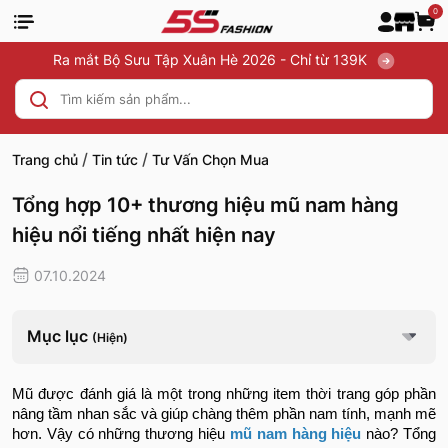
0
Ra mắt Bộ Sưu Tập Xuân Hè 2026 - Chỉ từ 139K
/
/
Trang chủ
Tin tức
Tư Vấn Chọn Mua
Tổng hợp 10+ thương hiệu mũ nam hàng
hiệu nổi tiếng nhất hiện nay
07.10.2024
Mục lục
(Hiện)
Mũ được đánh giá là một trong những item thời trang góp phần
nâng tầm nhan sắc và giúp chàng thêm phần nam tính, mạnh mẽ
hơn. Vậy có những thương hiệu
mũ nam hàng hiệu
nào? Tổng