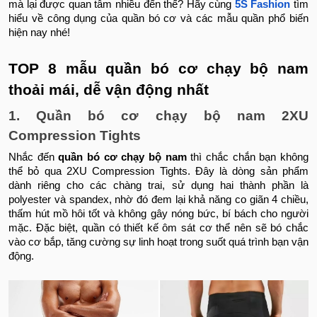
mà lại được quan tâm nhiều đến thế? Hãy cùng
5S Fashion
tìm
hiểu về công dụng của quần bó cơ và các mẫu quần phổ biến
hiện nay nhé!
TOP 8 mẫu quần bó cơ chạy bộ nam
thoải mái, dễ vận động nhất
1. Quần bó cơ chạy bộ nam 2XU
Compression Tights
Nhắc đến
quần bó cơ chạy bộ nam
thì chắc chắn bạn không
thể bỏ qua 2XU Compression Tights. Đây là dòng sản phẩm
dành riêng cho các chàng trai, sử dụng hai thành phần là
polyester và spandex, nhờ đó đem lại khả năng co giãn 4 chiều,
thấm hút mồ hôi tốt và không gây nóng bức, bí bách cho người
mặc. Đặc biệt, quần có thiết kế ôm sát cơ thể nên sẽ bó chắc
vào cơ bắp, tăng cường sự linh hoạt trong suốt quá trình bạn vận
động.