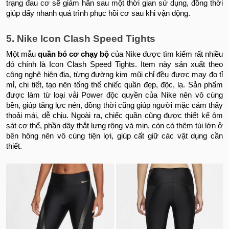
trạng đau cơ sẽ giảm hẳn sau một thời gian sử dụng, đồng thời
giúp đẩy nhanh quá trình phục hồi cơ sau khi vận động.
5. Nike Icon Clash Speed Tights
Một mẫu
quần bó cơ chạy bộ
của Nike được tìm kiếm rất nhiều
đó chính là Icon Clash Speed Tights. Item này sản xuất theo
công nghệ hiện địa, từng đường kim mũi chỉ đều được may đo tỉ
mỉ, chi tiết, tạo nên tổng thể chiếc quần đẹp, độc, lạ. Sản phẩm
được làm từ loại vải Power độc quyền của Nike nên vô cùng
bền, giúp tăng lực nén, đồng thời cũng giúp người mặc cảm thấy
thoải mái, dễ chịu. Ngoài ra, chiếc quần cũng được thiết kế ôm
sát cơ thể, phần dây thắt lưng rộng và mịn, còn có thêm túi lớn ở
bên hông nên vô cùng tiện lợi, giúp cất giữ các vật dụng cần
thiết.