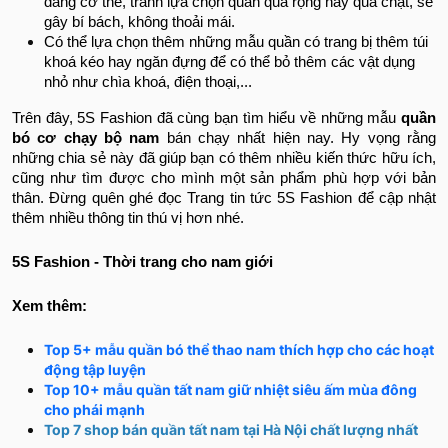
dáng cơ thể, tránh lựa chọn quần quá rộng hay quá chật, sẽ
gây bí bách, không thoải mái.
Có thể lựa chọn thêm những mẫu quần có trang bị thêm túi
khoá kéo hay ngăn đựng để có thể bỏ thêm các vật dụng
nhỏ như chìa khoá, điện thoại,...
Trên đây, 5S Fashion đã cùng bạn tìm hiểu về những mẫu
quần
bó cơ chạy bộ nam
bán chạy nhất hiện nay. Hy vọng rằng
những chia sẻ này đã giúp bạn có thêm nhiều kiến thức hữu ích,
cũng như tìm được cho mình một sản phẩm phù hợp với bản
thân. Đừng quên ghé đọc Trang tin tức 5S Fashion để cập nhật
thêm nhiều thông tin thú vị hơn nhé.
5S Fashion - Thời trang cho nam giới
Xem thêm:
Top 5+ mẫu quần bó thể thao nam thích hợp cho các hoạt
động tập luyện
Top 10+ mẫu quần tất nam giữ nhiệt siêu ấm mùa đông
cho phái mạnh
Top 7 shop bán quần tất nam tại Hà Nội chất lượng nhất