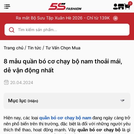
0
Ra mắt Bộ Sưu Tập Xuân Hè 2026 - Chỉ từ 139K
/
/
Trang chủ
Tin tức
Tư Vấn Chọn Mua
8 mẫu quần bó cơ chạy bộ nam thoải mái,
dễ vận động nhất
20.04.2024
Mục lục
(Hiện)
Hiện nay, các loại
quần bó cơ chạy bộ nam
đang ngày càng trở
nên phổ biến trên thị trường, đặc biệt là đối với những người yêu
thích thể thao, hoạt động mạnh. Vậy
quần bó cơ chạy bộ
là gì