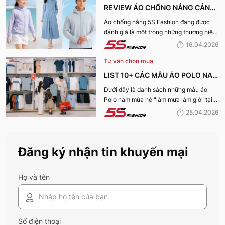
REVIEW ÁO CHỐNG NẮNG CẢN
TIA UV, CHỐNG NẮNG TỐT NHẤT
Áo chống nắng 5S Fashion đang được
đánh giá là một trong những thương hiệu
CỦA 5S FASHION 2026
áo đáng mua hàng đầu hiện nay. Vậy
16.04.2026
mẫu áo này có gì? Vì sao lại được đánh
Tư vấn chọn mua
giá tích cực đến vậy? Cùng đi hết bài
viết nhé!
LIST 10+ CÁC MẪU ÁO POLO NAM
MÙA HÈ BÁN CHẠY NHẤT CỦA 5S
Dưới đây là danh sách những mẫu áo
Polo nam mùa hè "làm mưa làm gió" tại
FASHION 2026
hệ thống 5S Fashion mà bất kỳ quý ông
25.04.2026
nào cũng nên sở hữu trong tủ đồ mùa hè
này
Đăng ký nhận tin khuyến mại
Họ và tên
Số điện thoại