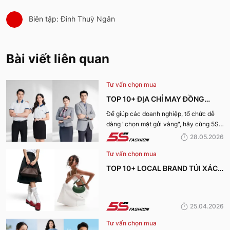
Biên tập: Đinh Thuỳ Ngân
Bài viết liên quan
Tư vấn chọn mua
TOP 10+ ĐỊA CHỈ MAY ĐỒNG
PHỤC CÔNG TY ĐẸP, UY TÍN
Để giúp các doanh nghiệp, tổ chức dễ
dàng "chọn mặt gửi vàng", hãy cùng 5S
NHẤT HIỆN NAY
Fashion tìm hiểu những địa chỉ may đồng
28.05.2026
phục công ty uy tín, chất lượng và nhận
Tư vấn chọn mua
được nhiều đánh giá tích cực nhất hiện
nay.
TOP 10+ LOCAL BRAND TÚI XÁCH
KHIẾN CHỊ EM MÊ MẨN TRONG
MÙA HÈ 2026
25.04.2026
Tư vấn chọn mua