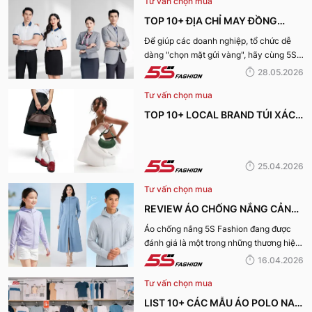
Tư vấn chọn mua
TOP 10+ ĐỊA CHỈ MAY ĐỒNG
PHỤC CÔNG TY ĐẸP, UY TÍN
Để giúp các doanh nghiệp, tổ chức dễ
dàng "chọn mặt gửi vàng", hãy cùng 5S
NHẤT HIỆN NAY
Fashion tìm hiểu những địa chỉ may đồng
28.05.2026
phục công ty uy tín, chất lượng và nhận
Tư vấn chọn mua
được nhiều đánh giá tích cực nhất hiện
nay.
TOP 10+ LOCAL BRAND TÚI XÁCH
KHIẾN CHỊ EM MÊ MẨN TRONG
MÙA HÈ 2026
25.04.2026
Tư vấn chọn mua
REVIEW ÁO CHỐNG NẮNG CẢN
TIA UV, CHỐNG NẮNG TỐT NHẤT
Áo chống nắng 5S Fashion đang được
đánh giá là một trong những thương hiệu
CỦA 5S FASHION 2026
áo đáng mua hàng đầu hiện nay. Vậy
16.04.2026
mẫu áo này có gì? Vì sao lại được đánh
Tư vấn chọn mua
giá tích cực đến vậy? Cùng đi hết bài
viết nhé!
LIST 10+ CÁC MẪU ÁO POLO NAM