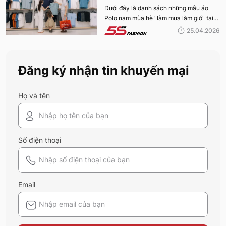
MÙA HÈ BÁN CHẠY NHẤT CỦA 5S
Dưới đây là danh sách những mẫu áo
Polo nam mùa hè "làm mưa làm gió" tại
FASHION 2026
hệ thống 5S Fashion mà bất kỳ quý ông
25.04.2026
nào cũng nên sở hữu trong tủ đồ mùa hè
này
Đăng ký nhận tin khuyến mại
Họ và tên
Số điện thoại
Email