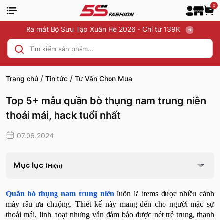
0
Ra mắt Bộ Sưu Tập Xuân Hè 2026 - Chỉ từ 139K
/
/
Trang chủ
Tin tức
Tư Vấn Chọn Mua
Top 5+ mẫu quần bò thụng nam trung niên
thoải mái, hack tuổi nhất
07.06.2024
Mục lục
(Hiện)
Quần bò thụng nam trung niên
luôn là items được nhiều cánh
mày râu ưa chuộng. Thiết kế này mang đến cho người mặc sự
thoải mái, linh hoạt nhưng vẫn đảm bảo được nét trẻ trung, thanh