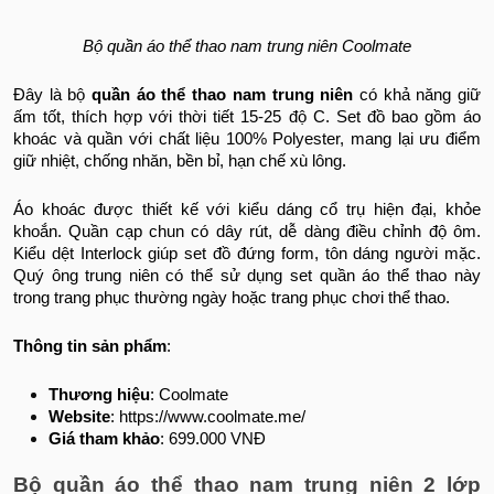
Bộ quần áo thể thao nam trung niên Coolmate
Đây là bộ
quần áo thể thao nam trung niên
có khả năng giữ
ấm tốt, thích hợp với thời tiết 15-25 độ C. Set đồ bao gồm áo
khoác và quần với chất liệu 100% Polyester, mang lại ưu điểm
giữ nhiệt, chống nhăn, bền bỉ, hạn chế xù lông.
Áo khoác được thiết kế với kiểu dáng cổ trụ hiện đại, khỏe
khoắn. Quần cạp chun có dây rút, dễ dàng điều chỉnh độ ôm.
Kiểu dệt Interlock giúp set đồ đứng form, tôn dáng người mặc.
Quý ông trung niên có thể sử dụng set quần áo thể thao này
trong trang phục thường ngày hoặc trang phục chơi thể thao.
Thông tin sản phẩm
:
Thương hiệu
: Coolmate
Website
: https://www.coolmate.me/
Giá tham khảo
: 699.000 VNĐ
Bộ quần áo thể thao nam trung niên 2 lớp