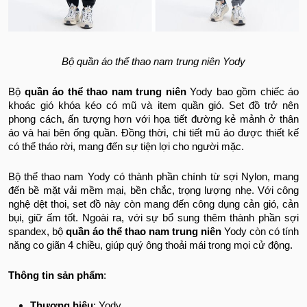
Bộ quần áo thể thao nam trung niên Yody
Bộ
quần áo thể thao nam trung niên
Yody bao gồm chiếc áo
khoác gió khóa kéo có mũ và item quần gió. Set đồ trở nên
phong cách, ấn tượng hơn với họa tiết đường kẻ mảnh ở thân
áo và hai bên ống quần. Đồng thời, chi tiết mũ áo được thiết kế
có thể tháo rời, mang đến sự tiện lợi cho người mặc.
Bộ thể thao nam Yody có thành phần chính từ sợi Nylon, mang
đến bề mặt vải mềm mại, bền chắc, trọng lượng nhẹ. Với công
nghệ dệt thoi, set đồ này còn mang đến công dụng cản gió, cản
bụi, giữ ấm tốt. Ngoài ra, với sự bổ sung thêm thành phần sợi
spandex, bộ
quần áo thể thao nam trung niên
Yody còn có tính
năng co giãn 4 chiều, giúp quý ông thoải mái trong mọi cử động.
Thông tin sản phẩm
:
Thương hiệu
: Yody