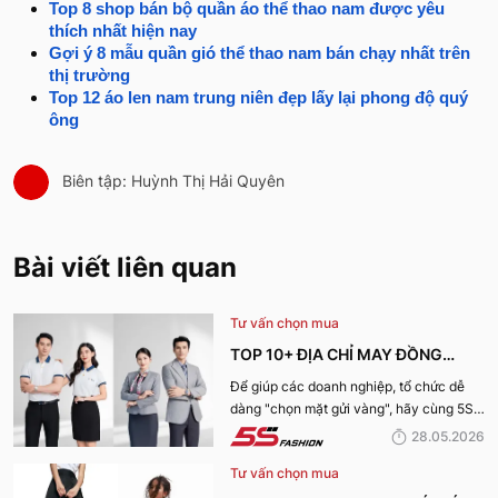
Giá tham khảo
: 2.338.000 VNĐ
Tổng kết
Có thể thấy, bộ thể thao nam mang đến cho quý ông phong cách
thể thao, khỏe khoắn. Đồng thời, đây còn là set đồ cực thanh
lịch, thời thượng, phù hợp với mọi vóc dáng. Quý ông hãy tham
khảo ngay top 10+ bộ
quần áo thể thao nam trung niên
cực trẻ
trung, hack tuổi mà 5S Fashion chia sẻ trên đây và chọn mua
cho mình set đồ ưng ý nhất nhé!
5S Fashion - Thời trang cho nam giới!
>> Xem thêm:
Top 8 shop bán bộ quần áo thể thao nam được yêu
thích nhất hiện nay
Gợi ý 8 mẫu quần gió thể thao nam bán chạy nhất trên
thị trường
Top 12 áo len nam trung niên đẹp lấy lại phong độ quý
ông