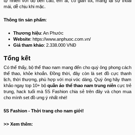
Bộ quần áo thể thao nam trung niên An Phước
Đây là bộ
quần áo thể thao nam trung niên
thuộc phân khúc
thời trang nam cao cấp. Do đó, giá thành sản phẩm sẽ có phần
nhỉnh hơn so với mặt bằng chung. Tuy nhiên, chất lượng và uy
tín sản phẩm là điều quý ông có thể hoàn toàn yên tâm.
Bộ
quần áo thể thao nam trung niên
An Phước bao gồm item
áo jacket và quần jogger. Item áo sở hữu kiểu dáng cổ đứng
thanh lịch, lịch sự. Chất liệu trang phục được làm từ sợi Cotton
tự nhiên với độ bền cao, êm ái, co giãn tốt, mang lại sự thoải
mái, dễ chịu khi mặc.
Thông tin sản phẩm
:
Thương hiệu
: An Phước
Website
: https://www.anphuoc.com.vn/