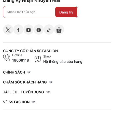
Đăng Ký Nhận Khuyến Mãi
Đăng ký