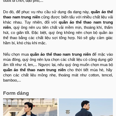
outfit đi chơi, dạo phố,...
Do đó, để phục vụ nhu cầu sử dụng đa dạng này,
quần áo thể
thao nam trung niên
cũng được biến tấu với nhiều chất liệu vải
khác nhau. Tuy nhiên, đối với
quần áo thể thao nam trung
niên
, quý ông nên ưu tiên chất vải mềm mịn, thoáng khí, thấm
hút, co giãn tốt. Đặc biệt, quý ông không nên chọn bộ quần áo
thể thao bằng các chất liệu sợi tổng hợp. Nó sẽ gây cảm giác
hầm bí, khó chịu khi mặc.
Nếu chọn mua
quần áo thể thao nam trung niên
để mặc vào
mùa đông, quý ông nên lựa chọn các chất liệu có công dụng giữ
ấm tốt như nỉ, len,... Ngược lại, nếu quý ông muốn chọn mua bộ
quần áo thể thao nam trung niên
cho thời tiết mùa hè, hãy
chọn các chất liệu mỏng nhẹ, thoáng mát như cotton, tencel,
bamboo,...
Form dáng