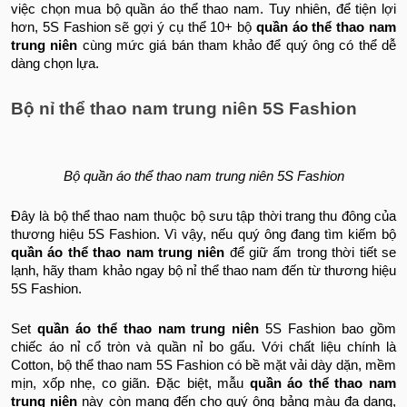
việc chọn mua bộ quần áo thể thao nam. Tuy nhiên, để tiện lợi
hơn, 5S Fashion sẽ gợi ý cụ thể 10+ bộ
quần áo thể thao nam
trung niên
cùng mức giá bán tham khảo để quý ông có thể dễ
dàng chọn lựa.
Bộ nỉ thể thao nam trung niên 5S Fashion
Bộ quần áo thể thao nam trung niên 5S Fashion
Đây là bộ thể thao nam thuộc bộ sưu tập thời trang thu đông của
thương hiệu 5S Fashion. Vì vậy, nếu quý ông đang tìm kiếm bộ
quần áo thể thao nam trung niên
để giữ ấm trong thời tiết se
lạnh, hãy tham khảo ngay bộ nỉ thể thao nam đến từ thương hiệu
5S Fashion.
Set
quần áo thể thao nam trung niên
5S Fashion bao gồm
chiếc áo nỉ cổ tròn và quần nỉ bo gấu. Với chất liệu chính là
Cotton, bộ thể thao nam 5S Fashion có bề mặt vải dày dặn, mềm
mịn, xốp nhẹ, co giãn. Đặc biệt, mẫu
quần áo thể thao nam
trung niên
này còn mang đến cho quý ông bảng màu đa dạng,