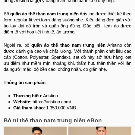
đông Aristino là gợi ý đáng tham khảo dành cho quý ông.
Bộ
quần áo thể thao nam trung niên
Aristino được thiết kế theo
form regular fit với form dáng suông nhẹ. Kiểu dáng đơn giản với
áo tay dài cổ tròn và quần ống đứng. Đặc biệt, item áo được
điểm tô với họa tiết tinh tế, ấn tượng.
Ngoài ra, bộ
quần áo thể thao nam trung niên
Aristino còn
được đánh giá cao về chất lượng. Với thành phần chất liệu cao
cấp (Cotton, Polyester, Spandex), set đồ này sở hữu hàng loạt
ưu điểm như mềm mịn, thoáng khí, thấm hút, thân thiện với làn
da người mặc, độ bền cao, chống nhăn, co giãn nhẹ.
Thông tin sản phẩm
:
Thương hiệu
: Aristino
Website
: https://aristino.com/
Giá tham khảo
: 1.350.000 VNĐ
Bộ nỉ thể thao nam trung niên eBon