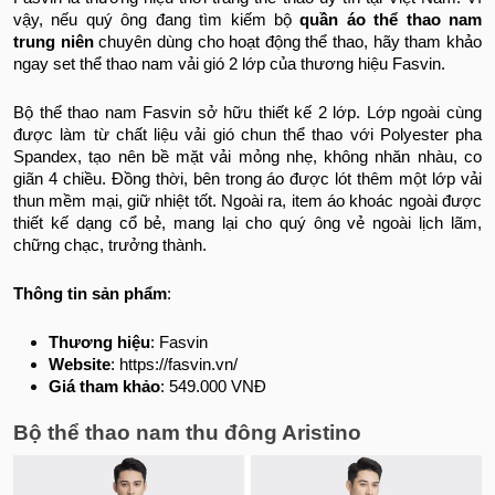
vậy, nếu quý ông đang tìm kiếm bộ
quần áo thể thao nam
trung niên
chuyên dùng cho hoạt động thể thao, hãy tham khảo
ngay set thể thao nam vải gió 2 lớp của thương hiệu Fasvin.
Bộ thể thao nam Fasvin sở hữu thiết kế 2 lớp. Lớp ngoài cùng
được làm từ chất liệu vải gió chun thể thao với Polyester pha
Spandex, tạo nên bề mặt vải mỏng nhẹ, không nhăn nhàu, co
giãn 4 chiều. Đồng thời, bên trong áo được lót thêm một lớp vải
thun mềm mại, giữ nhiệt tốt. Ngoài ra, item áo khoác ngoài được
thiết kế dạng cổ bẻ, mang lại cho quý ông vẻ ngoài lịch lãm,
chững chạc, trưởng thành.
Thông tin sản phẩm
:
Thương hiệu
: Fasvin
Website
: https://fasvin.vn/
Giá tham khảo
: 549.000 VNĐ
Bộ thể thao nam thu đông Aristino