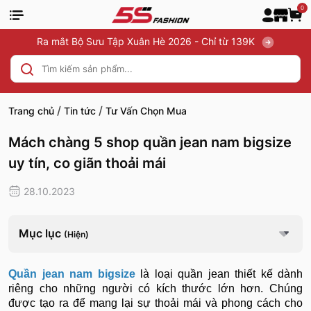
0
Ra mắt Bộ Sưu Tập Xuân Hè 2026 - Chỉ từ 139K
/
/
Trang chủ
Tin tức
Tư Vấn Chọn Mua
Mách chàng 5 shop quần jean nam bigsize
uy tín, co giãn thoải mái
28.10.2023
Mục lục
(Hiện)
Quần jean nam bigsize
là loại quần jean thiết kế dành
riêng cho những người có kích thước lớn hơn. Chúng
được tạo ra để mang lại sự thoải mái và phong cách cho