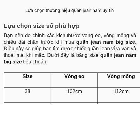
Lựa chọn thương hiệu quần jean nam uy tín
Lựa chọn size số phù hợp
Bạn nên đo chính xác kích thước vòng eo, vòng mông và
chiều dài chân trước khi mua
quần jean nam big size
.
Điều này sẽ giúp bạn tìm được chiếc quần jean vừa vặn và
thoải mái khi mặc. Dưới đây là bảng size
quần jean nam
big size
tiêu chuẩn:
Size
Vòng eo
Vòng mông
38
102cm
112cm
40
106cm
116cm
42
110cm
120cm
44
114cm
124cm