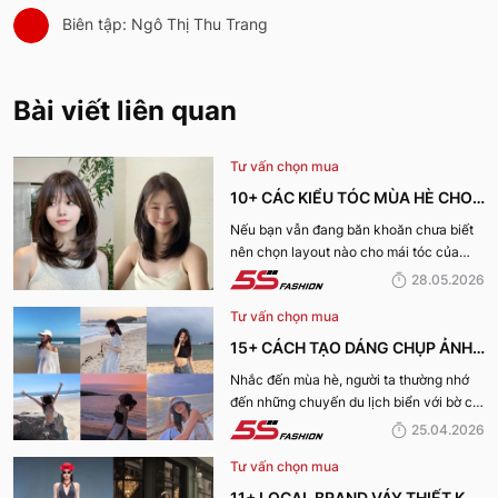
Biên tập: Ngô Thị Thu Trang
Bài viết liên quan
Tư vấn chọn mua
10+ CÁC KIỂU TÓC MÙA HÈ CHO
NỮ CỰC XINH, THU HÚT NHẤT
Nếu bạn vẫn đang băn khoăn chưa biết
nên chọn layout nào cho mái tóc của
2026
mình, hãy cùng 5S Fashion khám phá
28.05.2026
ngay danh sách các kiểu tóc mùa hè cho
Tư vấn chọn mua
nữ cực xinh và dẫn đầu xu hướng năm
2026 dưới đây nhé!
15+ CÁCH TẠO DÁNG CHỤP ẢNH
ĐI BIỂN XINH LUNG LINH CHO CHỊ
Nhắc đến mùa hè, người ta thường nhớ
đến những chuyến du lịch biển với bờ cát
EM
trắng, làn nước trong xanh cùng ánh
25.04.2026
nắng vàng. Và tất nhiên chúng ta cũng
Tư vấn chọn mua
không thể nào thiếu được những bức ảnh
đẹp không góc chết trong chuyến du lịch
11+ LOCAL BRAND VÁY THIẾT KẾ