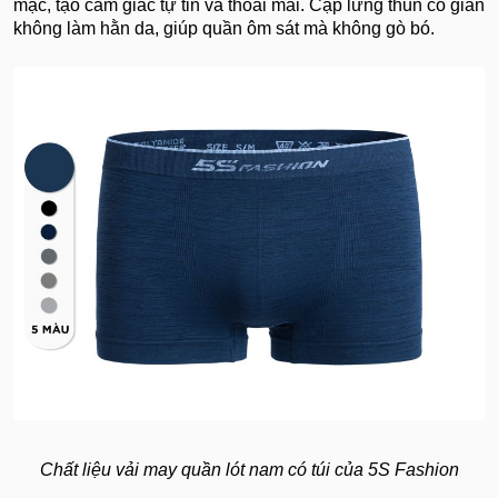
mặc, tạo cảm giác tự tin và thoải mái. Cạp lưng thun co giãn
không làm hằn da, giúp quần ôm sát mà không gò bó.
Chất liệu vải may quần lót nam có túi của 5S Fashion