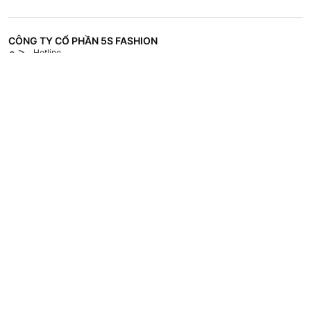
CÔNG TY CỔ PHẦN 5S FASHION
Hotline
Shop
18008118
Hệ thống các cửa hàng
CHÍNH SÁCH
CHĂM SÓC KHÁCH HÀNG
TÀI LIỆU - TUYỂN DỤNG
VỀ 5S FASHION
Copyrights © 2023 by 5S Fashion.
Mã số doanh nghiệp: 1001256327. Giấy chứng nhận đăng ký doanh nghiệp
do Sở Kế Hoạch và Đầu Tư Tỉnh Thái Bình cấp lần đầu ngày 30/11/2022.