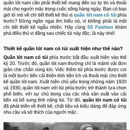
quần lót nam cần phải thiết kế mang đến sự tự tin và thoải
mái cho người mặc trong cuộc sống hàng ngày. Bạn có bao
giờ tò mò về chi tiết thiết kế thú vị
quần lót nam có túi
phía
trước? Đừng ngần ngại tìm hiểu nó, vì không phải là một
chi tiết thiết kế ngẫu nhiên. Hãy cùng
5S Fashion
khám
phá điều thú vị đằng sau chiếc túi này độc, là này nhé!
Thiết kế quần lót nam có túi xuất hiện như thế nào?
Quần lót nam có túi
phía trước bắt đầu xuất hiện vào thế
kỷ 20. Trước đó, quần lót nam thường chỉ là mảnh vải đơn
giản che chắn vùng kín. Việc thêm túi phía trước được coi
là một bước tiến cải thiện tính tiện ích và thoải mái cho thiết
kế quần lót nam. Xuất hiện chủ yếu trong những năm 1920
và 1930, quần lót nam với túi phía trước trở thành lựa chọn
phổ biến, với sự chú trọng của các nhà sản xuất vào cải
tiến và bổ sung tính năng túi. Từ đó,
quần lót nam có túi
đã phát triển về thiết kế, chất liệu và kiểu dáng để đáp ứng
nhu cầu và sở thích của người mặc.