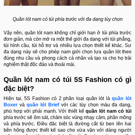
Quần lót nam có túi phía trước với đa dạng tùy chọn
Vậy nên, quần lót nam không chỉ giới hạn ở túi phía trước
đơn giản, mà còn mở ra một thế giới đa dạng với túi phẳng,
túi hình cầu, túi hỗ trợ và nhiều lựa chọn thiết kế khác. Sự
đa dạng này sẽ cho phép nam giới chọn lựa quần lót theo
đúng nhu cầu và phong cách cá nhân và tạo ra cho họ trải
nghiệm thật độc đáo và thoải mái.
Quần lót nam có túi 5S Fashion có gì
đặc biệt?
Hiện tại, 5S Fashion có 2 phân loại quần lót là
quần lót
Boxer
và
quần lót Brief
với các tùy chọn màu đa dạng,
phù hợp với phái mạnh. Với thiết kế
quần lót nam có túi
phía trước
sẽ ôm sát, chăm sóc vùng nhạy cảm, phần mông
và phía trước. Điều đặc biệt là đường cắt từ bẹn lên hai
bên hông được thiết kế sao cho vừa vặn với dáng người