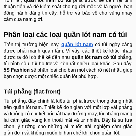
Tóm lại,
quần lót nam có túi
phía trước sẽ đem lại tính
thuận tiện và dễ kiểm soát cho người mặc và là người bạn
đồng hành đáng tin cậy, hỗ trợ và bảo vệ cho vùng nhạy
cảm của nam giới.
Phân loại các loại quần lót nam có túi
Trên thị trường hiện nay,
quần lót nam
có túi ngày càng
được phái mạnh quan tâm. Vì vậy, các thiết kế khác nhau
được ra đời có thể kể đến như
quần lót nam có túi
phẳng,
túi hình cầu, túi hỗ trợ và còn rất nhiều loại khác. Sau đây,
5S Fashion
sẽ phân loại cho bạn một cách rõ nét nhất, giúp
bạn chọn được một chiếc quần lót phù hợp.
Túi phẳng (flat-front)
Túi phẳng, đây chính là kiểu túi phía trước thông dụng nhất
trên quần lót nam. Thiết kế đơn giản với một lớp vải phẳng
và không có chi tiết nổi bật hay đường may, túi phẳng mang
lại cảm giác vùng kín thoải mái và tự nhiên. Đây là sự lựa
chọn lý tưởng cho những ai muốn trải nghiệm cảm giác
giản đơn và không muốn bị hạn chế khi chọn quần lót.