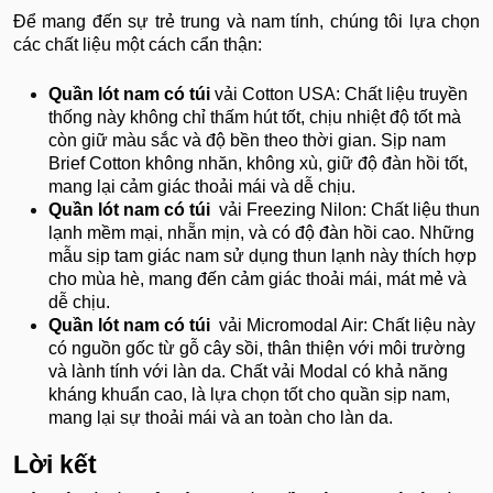
Để mang đến sự trẻ trung và nam tính, chúng tôi lựa chọn
các chất liệu một cách cẩn thận:
Quần lót nam có túi
vải Cotton USA: Chất liệu truyền
thống này không chỉ thấm hút tốt, chịu nhiệt độ tốt mà
còn giữ màu sắc và độ bền theo thời gian. Sịp nam
Brief Cotton không nhăn, không xù, giữ độ đàn hồi tốt,
mang lại cảm giác thoải mái và dễ chịu.
Quần lót nam có túi
vải Freezing Nilon: Chất liệu thun
lạnh mềm mại, nhẵn mịn, và có độ đàn hồi cao. Những
mẫu sịp tam giác nam sử dụng thun lạnh này thích hợp
cho mùa hè, mang đến cảm giác thoải mái, mát mẻ và
dễ chịu.
Quần lót nam có túi
vải Micromodal Air: Chất liệu này
có nguồn gốc từ gỗ cây sồi, thân thiện với môi trường
và lành tính với làn da. Chất vải Modal có khả năng
kháng khuẩn cao, là lựa chọn tốt cho quần sịp nam,
mang lại sự thoải mái và an toàn cho làn da.
Lời kết