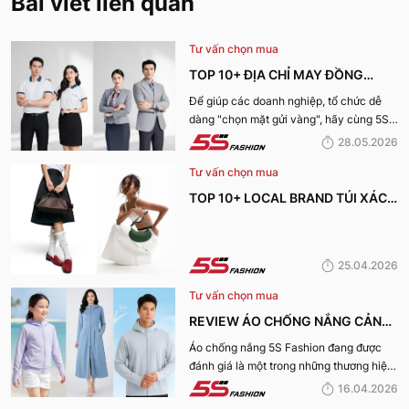
Bài viết liên quan
Tư vấn chọn mua
TOP 10+ ĐỊA CHỈ MAY ĐỒNG
PHỤC CÔNG TY ĐẸP, UY TÍN
Để giúp các doanh nghiệp, tổ chức dễ
dàng "chọn mặt gửi vàng", hãy cùng 5S
NHẤT HIỆN NAY
Fashion tìm hiểu những địa chỉ may đồng
28.05.2026
phục công ty uy tín, chất lượng và nhận
Tư vấn chọn mua
được nhiều đánh giá tích cực nhất hiện
nay.
TOP 10+ LOCAL BRAND TÚI XÁCH
KHIẾN CHỊ EM MÊ MẨN TRONG
MÙA HÈ 2026
25.04.2026
Tư vấn chọn mua
REVIEW ÁO CHỐNG NẮNG CẢN
TIA UV, CHỐNG NẮNG TỐT NHẤT
Áo chống nắng 5S Fashion đang được
đánh giá là một trong những thương hiệu
CỦA 5S FASHION 2026
áo đáng mua hàng đầu hiện nay. Vậy
16.04.2026
mẫu áo này có gì? Vì sao lại được đánh