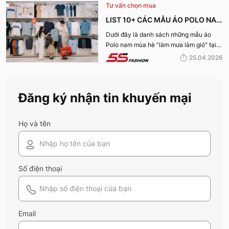
Tư vấn chọn mua
giá tích cực đến vậy? Cùng đi hết bài
viết nhé!
LIST 10+ CÁC MẪU ÁO POLO NAM
MÙA HÈ BÁN CHẠY NHẤT CỦA 5S
Dưới đây là danh sách những mẫu áo
Polo nam mùa hè "làm mưa làm gió" tại
FASHION 2026
hệ thống 5S Fashion mà bất kỳ quý ông
25.04.2026
nào cũng nên sở hữu trong tủ đồ mùa hè
này
Đăng ký nhận tin khuyến mại
Họ và tên
Số điện thoại
Email