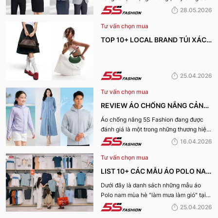
NHẤT HIỆN NAY
Fashion tìm hiểu những địa chỉ may đồng
28.05.2026
phục công ty uy tín, chất lượng và nhận
Tư vấn chọn mua
được nhiều đánh giá tích cực nhất hiện
nay.
TOP 10+ LOCAL BRAND TÚI XÁCH
KHIẾN CHỊ EM MÊ MẨN TRONG
MÙA HÈ 2026
25.04.2026
Tư vấn chọn mua
REVIEW ÁO CHỐNG NẮNG CẢN
TIA UV, CHỐNG NẮNG TỐT NHẤT
Áo chống nắng 5S Fashion đang được
đánh giá là một trong những thương hiệu
CỦA 5S FASHION 2026
áo đáng mua hàng đầu hiện nay. Vậy
16.04.2026
mẫu áo này có gì? Vì sao lại được đánh
Tư vấn chọn mua
giá tích cực đến vậy? Cùng đi hết bài
viết nhé!
LIST 10+ CÁC MẪU ÁO POLO NAM
MÙA HÈ BÁN CHẠY NHẤT CỦA 5S
Dưới đây là danh sách những mẫu áo
Polo nam mùa hè "làm mưa làm gió" tại
FASHION 2026
hệ thống 5S Fashion mà bất kỳ quý ông
25.04.2026
nào cũng nên sở hữu trong tủ đồ mùa hè