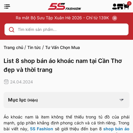
0
Ra mắt Bộ Sưu Tập Xuân Hè 2026 - Chỉ từ 139K
/
/
Trang chủ
Tin tức
Tư Vấn Chọn Mua
List 8 shop bán áo khoác nam tại Cần Thơ
đẹp và thời trang
24.04.2024
Mục lục
(Hiện)
Áo khoác nam là item không thể thiếu trong tủ đồ của phái
mạnh, góp phần khẳng định phong cách và cá tính riêng. Trong
bài viết này,
5S Fashion
sẽ giới thiệu đến bạn 8
shop bán áo