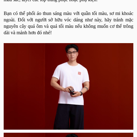
Bạn có thể phối áo thun sáng màu với quần tối màu, sơ mi khoác
ngoài. Đối với người sở hữu vóc dáng như này, hãy tránh mặc
nguyên cây quá ôm và quá tối màu nếu không muốn cơ thể trông
dài và mảnh hơn đó nhé!