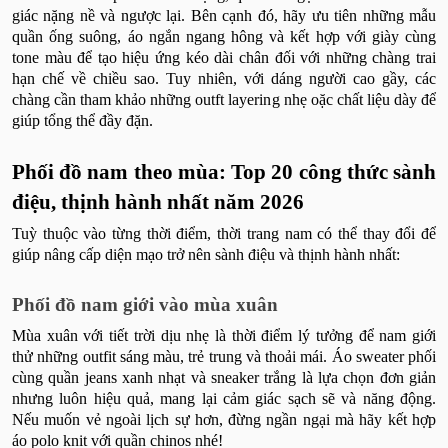
giác nặng nề và ngược lại. Bên cạnh đó, hãy ưu tiên những mẫu
quần ống suông, áo ngắn ngang hông và kết hợp với giày cùng
tone màu để tạo hiệu ứng kéo dài chân đối với những chàng trai
hạn chế về chiều sao. Tuy nhiên, với dáng người cao gầy, các
chàng cần tham khảo những outft layering nhẹ oặc chất liệu dày để
giúp tổng thể đầy đặn.
Phối đồ nam theo mùa: Top 20 công thức sành
điệu, thịnh hành nhất năm 2026
Tuỳ thuộc vào từng thời điểm, thời trang nam có thể thay đổi để
giúp nâng cấp diện mạo trở nên sành điệu và thịnh hành nhất:
Phối đồ nam giới vào mùa xuân
Mùa xuân với tiết trời dịu nhẹ là thời điểm lý tưởng để nam giới
thử những outfit sáng màu, trẻ trung và thoải mái. Áo sweater phối
cùng quần jeans xanh nhạt và sneaker trắng là lựa chọn đơn giản
nhưng luôn hiệu quả, mang lại cảm giác sạch sẽ và năng động.
Nếu muốn vẻ ngoài lịch sự hơn, đừng ngần ngại mà hãy kết hợp
áo polo knit với quần chinos nhé!