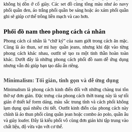
không bị dồn ở cổ giày. Các set đồ cùng tông màu như áo navy
phối quần đen, áo trắng phối quần be sáng hoặc áo xám phối quần
ghi sẽ giúp cơ thể trông liền mạch và cao hơn.
Phối đồ nam theo phong cách cá nhân
Phong cách cá nhân là “chữ ký” của nam giới trong cách ăn mặc.
Cùng là áo thun, sơ mi hay quần jeans, nhưng khi đặt vào từng
phong cách khác nhau, outfit sẽ tạo ra một tinh thần hoàn toàn
khác. Dưới đây là những phong cách phối đồ nam dễ ứng dụng
nhưng vẫn đủ giúp bạn tạo dấu ấn riêng.
Minimalism: Tối giản, tinh gọn và dễ ứng dụng
Minimalism là phong cách kinh điển đối với những chàng trai tôn
thờ sự đơn giản. Đặc trưng của phong cách thời trang này là sự tối
giản ở thiết kế form dáng, màu sắc trung tính và cách phối không
lạm dụng quá nhiều chi tiết. Outfit kinh điển của phong cách này
chính là áo thun phối cùng quần jean hoặc combo áo polo, quần âu
và giày loafer. Đây là kiểu phối vô cùng đơn giản khi tập trung vào
chất liệu, độ vừa vặn với cơ thể.