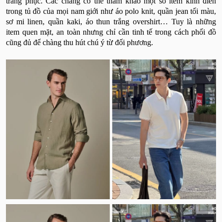
trang phục. Các chàng có thể tham khảo một số item kinh điển
trong tủ đồ của mọi nam giới như áo polo knit, quần jean tối màu,
sơ mi linen, quần kaki, áo thun trắng overshirt… Tuy là những
item quen mặt, an toàn nhưng chỉ cần tinh tế trong cách phối đồ
cũng đủ để chàng thu hút chú ý từ đối phương.