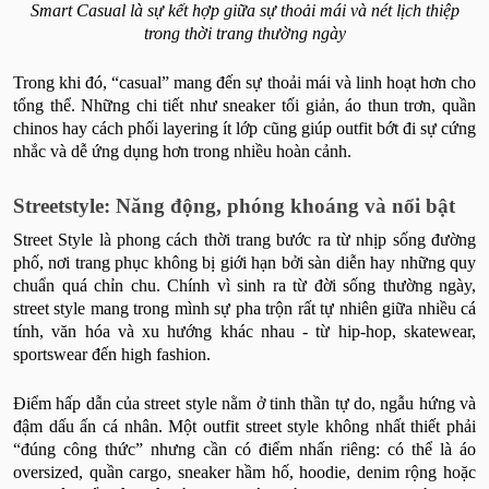
Smart Casual là sự kết hợp giữa sự thoải mái và nét lịch thiệp
trong thời trang thường ngày
Trong khi đó, “casual” mang đến sự thoải mái và linh hoạt hơn cho
tổng thể. Những chi tiết như sneaker tối giản, áo thun trơn, quần
chinos hay cách phối layering ít lớp cũng giúp outfit bớt đi sự cứng
nhắc và dễ ứng dụng hơn trong nhiều hoàn cảnh.
Streetstyle: Năng động, phóng khoáng và nổi bật
Street Style là phong cách thời trang bước ra từ nhịp sống đường
phố, nơi trang phục không bị giới hạn bởi sàn diễn hay những quy
chuẩn quá chỉn chu. Chính vì sinh ra từ đời sống thường ngày,
street style mang trong mình sự pha trộn rất tự nhiên giữa nhiều cá
tính, văn hóa và xu hướng khác nhau - từ hip-hop, skatewear,
sportswear đến high fashion.
Điểm hấp dẫn của street style nằm ở tinh thần tự do, ngẫu hứng và
đậm dấu ấn cá nhân. Một outfit street style không nhất thiết phải
“đúng công thức” nhưng cần có điểm nhấn riêng: có thể là áo
oversized, quần cargo, sneaker hầm hố, hoodie, denim rộng hoặc