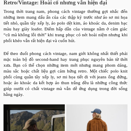
Retro/Vintage: Hoài cổ nhưng vẫn hiện đại
Trong thời trang nam, phong cách vintage thường gợi nhắc đến
những item mang dấu ấn của các thập kỷ trước như áo sơ mi họa
tiết nhỏ, quần tây xếp ly, áo polo dệt kim, áo khoác da, denim bạc
màu hay giày loafer. Điểm hấp dẫn của vintage nằm ở cảm giác
“cũ mà không lỗi thời” khi trang phục có nét hoài niệm nhưng khi
phối khéo vẫn rất hiện đại và cuốn hút.
Để theo đuổi phong cách vintage, nam giới không nhất thiết phải
mặc toàn bộ đồ second-hand hay trang phục nguyên bản từ thời
xưa. Bạn có thể chọn những item mới nhưng mang phom dáng,
màu sắc hoặc chất liệu gợi cảm hứng retro. Một chiếc polo knit
phối cùng quần tây xếp ly, sơ mi họa tiết đi với jeans ống đứng,
hoặc áo khoác da kết hợp áo thun trắng đều là những công thức
giúp outfit có chất vintage mà vẫn dễ ứng dụng trong đời sống
hằng ngày.