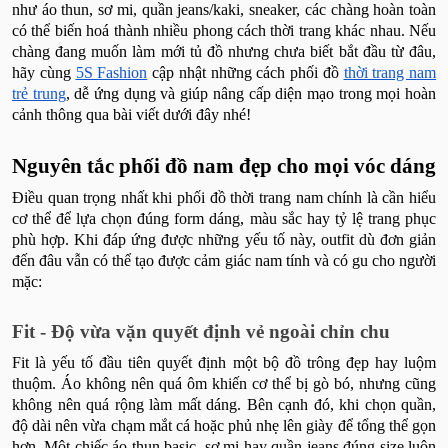
như áo thun, sơ mi, quần jeans/kaki, sneaker, các chàng hoàn toàn
có thể biến hoá thành nhiều phong cách thời trang khác nhau. Nếu
chàng đang muốn làm mới tủ đồ nhưng chưa biết bắt đầu từ đâu,
hãy cùng
5S Fashion
cập nhật những cách phối đồ
thời trang nam
trẻ trung
, dễ ứng dụng và giúp nâng cấp diện mạo trong mọi hoàn
cảnh thông qua bài viết dưới đây nhé!
Nguyên tắc phối đồ nam đẹp cho mọi vóc dáng
Điều quan trọng nhất khi phối đồ thời trang nam chính là cần hiểu
cơ thể để lựa chọn đúng form dáng, màu sắc hay tỷ lệ trang phục
phù hợp. Khi đáp ứng được những yếu tố này, outfit dù đơn giản
đến đâu vẫn có thể tạo được cảm giác nam tính và có gu cho người
mặc:
Fit - Độ vừa vặn quyết định vẻ ngoài chỉn chu
Fit là yếu tố đầu tiên quyết định một bộ đồ trông đẹp hay luộm
thuộm. Áo không nên quá ôm khiến cơ thể bị gò bó, nhưng cũng
không nên quá rộng làm mất dáng. Bên cạnh đó, khi chọn quần,
độ dài nên vừa chạm mắt cá hoặc phủ nhẹ lên giày để tổng thể gọn
hơn. Một chiếc áo thun basic, sơ mi hay quần jeans đúng size luôn