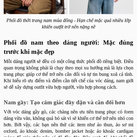
Phối đồ thời trang nam mùa đông - Hạn chế mặc quá nhiều lớp
khiến outfit trở nên nặng nề
Phối đồ nam theo dáng người: Mặc đúng
trước khi mặc đẹp
Mỗi dáng người sẽ đều có một công thức phối đồ riêng biệt. Điều
quan trọng không phải là chạy theo mọi xu hướng mà là lựa chọn
trang phục giúp cơ thể trở nên cân đối và tự tin bung xoã cá tính.
Khi hiểu rõ ưu điểm và điểm cần tiết chế của vóc dáng, nam giới
sẽ dễ xây dựng outfit vừa hợp người, vừa hợp phong cách.
Nam gầy: Tạo cảm giác đầy đặn và cân đối hơn
Với vóc dáng gầy gò, các chàng nên ưu tiên trang phục có form
dáng vừa văn, không quá bó sát vì sẽ khiến cơ thể trở nên nhỏ con
hơn. Bởi vậy, các bạn nên thử các item như áo thun, áo sơ mi
oxford, áo khoác denim, bomber jacket hoặc áo khoác cardigan