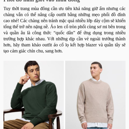
Tuy thời trang mùa đông cần ưu tiên khả năng giữ ấm nhưng các
chàng vẫn có thể nâng cấp outfit bằng những mẹo phối đồ đỉnh
cao nhé! Các chàng nên tránh mặc quá nhiều lớp dày cộm sẽ khiến
tổng thể trở nên nặng nề. Áo len cổ tròn phối cùng sơ mi bên trong
và quần âu là công thức “quốc dân” để ứng dụng trong nhiều
trường hợp khác nhau. Với những dịp cần vẻ ngoài trưởng thành
hơn, hãy tham khảo outfit áo cổ lọ kết hợp blazer và quần tây sẽ
tạo cảm giác chỉn chu, sang hơn.