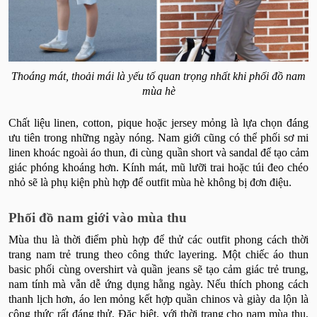
Thoáng mát, thoải mái là yếu tố quan trọng nhất khi phối đồ nam
mùa hè
Chất liệu linen, cotton, pique hoặc jersey mỏng là lựa chọn đáng
ưu tiên trong những ngày nóng. Nam giới cũng có thể phối sơ mi
linen khoác ngoài áo thun, đi cùng quần short và sandal để tạo cảm
giác phóng khoáng hơn. Kính mát, mũ lưỡi trai hoặc túi đeo chéo
nhỏ sẽ là phụ kiện phù hợp để outfit mùa hè không bị đơn điệu.
Phối đồ nam giới vào mùa thu
Mùa thu là thời điểm phù hợp để thử các outfit phong cách thời
trang nam trẻ trung theo công thức layering. Một chiếc áo thun
basic phối cùng overshirt và quần jeans sẽ tạo cảm giác trẻ trung,
nam tính mà vẫn dễ ứng dụng hằng ngày. Nếu thích phong cách
thanh lịch hơn, áo len mỏng kết hợp quần chinos và giày da lộn là
công thức rất đáng thử. Đặc biệt, với thời trang cho nam mùa thu,