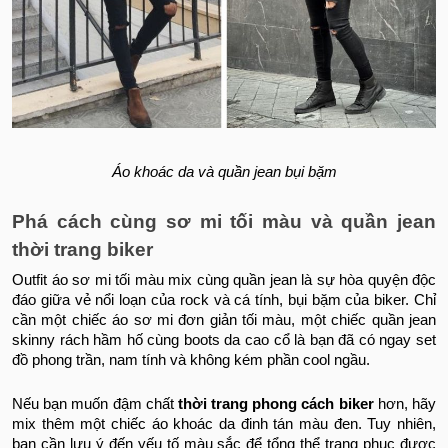
Áo khoác da và quần jean bụi bặm
Phá cách cùng sơ mi tối màu và quần jean
thời trang biker
Outfit áo sơ mi tối màu mix cùng quần jean là sự hòa quyện độc
đáo giữa vẻ nổi loạn của rock và cá tính, bụi bặm của biker. Chỉ
cần một chiếc áo sơ mi đơn giản tối màu, một chiếc quần jean
skinny rách hầm hố cùng boots da cao cổ là bạn đã có ngay set
đồ phong trần, nam tính và không kém phần cool ngầu.
Nếu bạn muốn đậm chất
thời trang phong cách biker
hơn, hãy
mix thêm một chiếc áo khoác da đinh tán màu đen. Tuy nhiên,
bạn cần lưu ý đến yếu tố màu sắc để tổng thể trang phục được