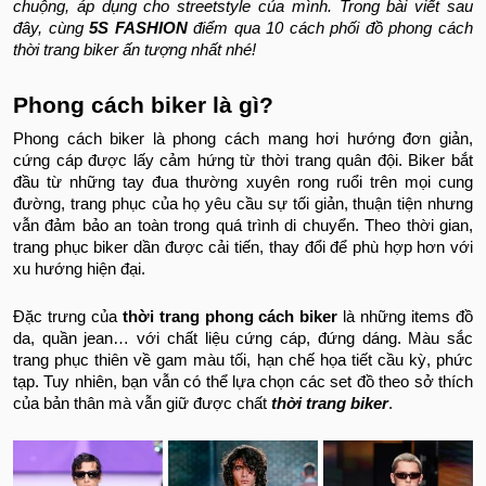
chuộng, áp dụng cho streetstyle của mình. Trong bài viết sau
đây, cùng
5S FASHION
điểm qua 10 cách phối đồ phong cách
thời trang biker ấn tượng nhất nhé!
Phong cách biker là gì?
Phong cách biker là phong cách mang hơi hướng đơn giản,
cứng cáp được lấy cảm hứng từ thời trang quân đội. Biker bắt
đầu từ những tay đua thường xuyên rong ruổi trên mọi cung
đường, trang phục của họ yêu cầu sự tối giản, thuận tiện nhưng
vẫn đảm bảo an toàn trong quá trình di chuyển. Theo thời gian,
trang phục biker dần được cải tiến, thay đổi để phù hợp hơn với
xu hướng hiện đại.
Đặc trưng của
thời trang phong cách biker
là những items đồ
da, quần jean… với chất liệu cứng cáp, đứng dáng. Màu sắc
trang phục thiên về gam màu tối, hạn chế họa tiết cầu kỳ, phức
tạp. Tuy nhiên, bạn vẫn có thể lựa chọn các set đồ theo sở thích
của bản thân mà vẫn giữ được chất
thời trang biker
.