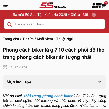
0
Ra mắt Bộ Sưu Tập Xuân Hè 2026 - Chỉ từ 139K
/
/
Trang chủ
Tin tức
Khái Niệm - Thuật Ngữ
Phong cách biker là gì? 10 cách phối đồ thời
trang phong cách biker ấn tượng nhất
04.02.2024
Mục lục
(Hiện)
Những outfit
thời trang phong cách biker
luôn để lại ấn tượng
bởi vẻ cool ngầu, thời thượng và chất chơi. Vì vậy, đây cũng
chính là công thức mix-match trang phục được nhiều bạn trẻ ưa