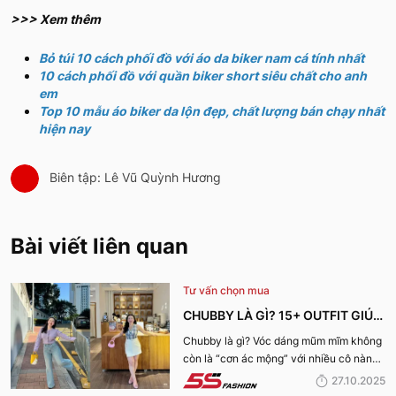
>>> Xem thêm
Bỏ túi 10 cách phối đồ với áo da biker nam cá tính nhất
10 cách phối đồ với quần biker short siêu chất cho anh
em
Top 10 mẫu áo biker da lộn đẹp, chất lượng bán chạy nhất
hiện nay
Biên tập: Lê Vũ Quỳnh Hương
Bài viết liên quan
Tư vấn chọn mua
CHUBBY LÀ GÌ? 15+ OUTFIT GIÚP
CÔ NÀNG CHUBBY GIRL TỰ TIN
Chubby là gì? Vóc dáng mũm mĩm không
còn là “cơn ác mộng” với nhiều cô nàng
XUỐNG PHỐ
với 15+ outfit phối đồ cho chubby girl tự
27.10.2025
tin xuống phố qua bài viết dưới đây!