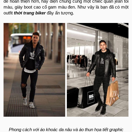
để hoàn thiện hơn, hãy diện chúng cùng một chiếc quần jean tối
màu, giày boot cao cổ gam màu đen. Như vậy là bạn đã có một
outfit
thời trang biker
đầy ấn tượng.
Phong cách với áo khoác da nâu và áo thun họa tiết graphic