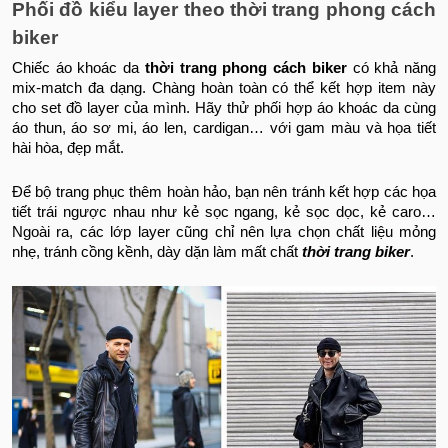
Phối đồ kiểu layer theo thời trang phong cách
biker
Chiếc áo khoác da
thời trang phong cách biker
có khả năng
mix-match đa dạng. Chàng hoàn toàn có thể kết hợp item này
cho set đồ layer của mình. Hãy thử phối hợp áo khoác da cùng
áo thun, áo sơ mi, áo len, cardigan… với gam màu và họa tiết
hài hòa, đẹp mắt.
Để bộ trang phục thêm hoàn hảo, bạn nên tránh kết hợp các họa
tiết trái ngược nhau như kẻ sọc ngang, kẻ sọc dọc, kẻ caro…
Ngoài ra, các lớp layer cũng chỉ nên lựa chọn chất liệu mỏng
nhẹ, tránh cồng kềnh, dày dặn làm mất chất
thời trang biker
.