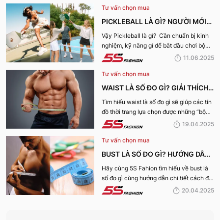
Tư vấn chọn mua
PICKLEBALL LÀ GÌ? NGƯỜI MỚI
CHƠI PICKLEBALL CẦN CHUẨN BỊ
Vậy Pickleball là gì? Cần chuẩn bị kinh
nghiệm, kỹ năng gì để bắt đầu chơi bộ
NHỮNG GÌ?
môn Pickleball này? Cùng 5S Fashion
11.06.2025
khám phá ngay nhé:
Tư vấn chọn mua
WAIST LÀ SỐ ĐO GÌ? GIẢI THÍCH
CHI TIẾT VỀ SỐ ĐO VÒNG EO
Tìm hiểu waist là số đo gì sẽ giúp các tín
đồ thời trang lựa chọn được những “bộ
NAM, NỮ
cánh” vừa vặn nhất với bản thân cũng
19.04.2025
như phong cách thời trang hoàn hảo
Tư vấn chọn mua
nhất!
BUST LÀ SỐ ĐO GÌ? HƯỚNG DẪN
CHI TIẾT CÁCH ĐO VÒNG NGỰC
Hãy cùng 5S Fahion tìm hiểu về bust là
số đo gì cùng hướng dẫn chi tiết cách đo
CHUẨN XÁC NHẤT
vòng ngực chuẩn xác cho các tín đồ thời
20.04.2025
trang qua bài viết dưới đây!