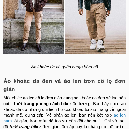
Áo khoác da và quần cargo hầm hố
Áo khoác da đen và áo len trơn cổ lọ đơn
giản
Một chiếc áo len cổ lọ đơn giản cùng áo khoác da đen sẽ tạo nên
outfit
thời trang phong cách biker
ấn tượng. Bạn hãy chọn áo
khoác da có những chi tiết như cúc khóa, túi zip mang vẻ ngoài
mạnh mẽ, cứng cáp. Về phân áo len, bạn nên kết hợp
áo len
nam
tối giản, trơn màu để tạo sự cân đối cho outfit. Chỉ với set
đồ
thời trang biker
đơn giản, ấm áp này là chàng có thể tự tin,