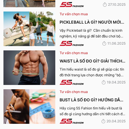
với 15+ outfit phối đồ cho chubby girl tự
27.10.2025
tin xuống phố qua bài viết dưới đây!
Tư vấn chọn mua
PICKLEBALL LÀ GÌ? NGƯỜI MỚI
CHƠI PICKLEBALL CẦN CHUẨN BỊ
Vậy Pickleball là gì? Cần chuẩn bị kinh
nghiệm, kỹ năng gì để bắt đầu chơi bộ
NHỮNG GÌ?
môn Pickleball này? Cùng 5S Fashion
11.06.2025
khám phá ngay nhé:
Tư vấn chọn mua
WAIST LÀ SỐ ĐO GÌ? GIẢI THÍCH
CHI TIẾT VỀ SỐ ĐO VÒNG EO
Tìm hiểu waist là số đo gì sẽ giúp các tín
đồ thời trang lựa chọn được những “bộ
NAM, NỮ
cánh” vừa vặn nhất với bản thân cũng
19.04.2025
như phong cách thời trang hoàn hảo
Tư vấn chọn mua
nhất!
BUST LÀ SỐ ĐO GÌ? HƯỚNG DẪN
CHI TIẾT CÁCH ĐO VÒNG NGỰC
Hãy cùng 5S Fahion tìm hiểu về bust là
số đo gì cùng hướng dẫn chi tiết cách đo
CHUẨN XÁC NHẤT
vòng ngực chuẩn xác cho các tín đồ thời
20.04.2025
trang qua bài viết dưới đây!