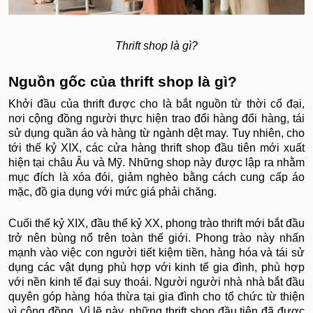
Thrift shop là gì?
Nguồn gốc của thrift shop là gì?
Khởi đầu của thrift được cho là bắt nguồn từ thời cổ đại,
nơi cộng đồng người thực hiện trao đổi hàng đổi hàng, tái
sử dụng quần áo và hàng từ ngành dệt may. Tuy nhiên, cho
tới thế kỷ XIX, các cửa hàng thrift shop đầu tiên mới xuất
hiện tại châu Âu và Mỹ. Những shop này được lập ra nhằm
mục đích là xóa đói, giảm nghèo bằng cách cung cấp áo
mặc, đồ gia dụng với mức giá phải chăng.
Cuối thế kỷ XIX, đầu thế kỷ XX, phong trào thrift mới bắt đầu
trở nên bùng nổ trên toàn thế giới. Phong trào này nhấn
mạnh vào việc con người tiết kiệm tiền, hàng hóa và tái sử
dụng các vật dụng phù hợp với kinh tế gia đình, phù hợp
với nền kinh tế đại suy thoái. Người người nhà nhà bắt đầu
quyên góp hàng hóa thừa tại gia đình cho tổ chức từ thiện
vì cộng đồng. Vì lẽ này, những thrift shop đầu tiên đã được