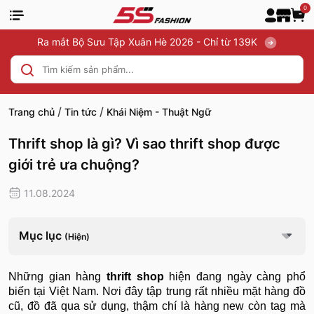
0
Ra mắt Bộ Sưu Tập Xuân Hè 2026 - Chỉ từ 139K
/
/
Trang chủ
Tin tức
Khái Niệm - Thuật Ngữ
Thrift shop là gì? Vì sao thrift shop được
giới trẻ ưa chuộng?
11.08.2024
Mục lục
(Hiện)
Những gian hàng
thrift shop
hiện đang ngày càng phổ
biến tại Việt Nam. Nơi đây tập trung rất nhiều mặt hàng đồ
cũ, đồ đã qua sử dụng, thậm chí là hàng new còn tag mà