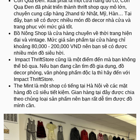
Con Quạ Đen: xuất phát là một cửa hàng đồ cổ, Con
Quạ Đen đã phát triển thành thrift shop quy mô lớn,
chuyên cung cấp hàng 2hand từ Nhật, Mỹ, Hàn… Tại
đây, bạn sẽ có được nhiều món đồ decor nhà cửa và
trang phục với mức giá tốt.
Bồ Nông Shop là cửa hàng chuyên về thời trang hiện
đại và vintage. Mức giá sản phẩm tại cửa hàng chỉ
khoảng 80,000 - 200,000 VND nên bạn sẽ có được
nhiều món đồ siêu hời.
Impact ThriftStore cũng là một điểm đến mà bạn không
thể bỏ qua. Nếu bạn đang cần tìm đồ gia dụng, đồ
decor phòng, văn phòng phẩm độc lạ thì hãy đến với
Impact ThriftStore.
The Mint là một shop có tiếng tại Hà Nội về các mặt
hàng đồ cũ siêu tiết kiệm. Gian hàng tại đây được chia
theo chủng loại sản phẩm nên bạn rất dễ tìm được đồ
mình cần.