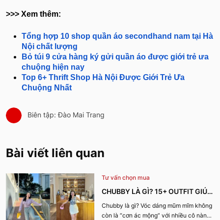
>>> Xem thêm:
Tổng hợp 10 shop quần áo secondhand nam tại Hà
Nội chất lượng
Bỏ túi 9 cửa hàng ký gửi quần áo được giới trẻ ưa
chuộng hiện nay
Top 6+ Thrift Shop Hà Nội Được Giới Trẻ Ưa
Chuộng Nhất
Biên tập: Đào Mai Trang
Bài viết liên quan
Tư vấn chọn mua
CHUBBY LÀ GÌ? 15+ OUTFIT GIÚP
CÔ NÀNG CHUBBY GIRL TỰ TIN
Chubby là gì? Vóc dáng mũm mĩm không
còn là “cơn ác mộng” với nhiều cô nàng
XUỐNG PHỐ