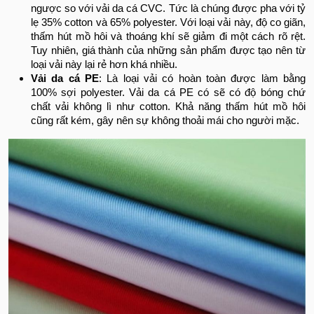
ngược so với vải da cá CVC. Tức là chúng được pha với tỷ
lẹ 35% cotton và 65% polyester. Với loại vải này, độ co giãn,
thấm hút mồ hôi và thoáng khí sẽ giảm đi một cách rõ rệt.
Tuy nhiên, giá thành của những sản phẩm được tạo nên từ
loại vải này lại rẻ hơn khá nhiều.
Vải da cá PE
: Là loại vải có hoàn toàn được làm bằng
100% sợi polyester. Vải da cá PE có sẽ có độ bóng chứ
chất vải không lì như cotton. Khả năng thấm hút mồ hôi
cũng rất kém, gây nên sự không thoải mái cho người mặc.