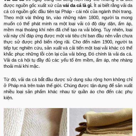
được nguồn gốc xuất xứ của
vải da cá là gì.
Ít ai biết rằng vải da
cá có nguồn gốc đầu tiên tại Pháp - cái nôi của ngành thời trang.
Theo một vài thông tin, vào những năm 1800, người ta mong
muốn có thể phát minh ra một loại vải có độ dày dặn, ấm áp,
mềm mại thoáng khí nên đã chế tạo ra vải bông. Tuy nhiên, loại
vải này chỉ đáp ứng được một vài tiêu chí ban đầu nên vẫn chưa
thực sử được phổ biến rộng rãi. Cho đến năm 1900, người ta
tiếp tục nghiên cứu, sản xuất và cải tiến một loại vải khác có thể
khắc phục những lỗi còn lại của vải bông. Đó chính là vải da cá.
Vải da cá hội tụ đầy đủ các yếu tố êm mềm, ấm áp, nhẹ nhàng
thoải mái khi mặc.
Từ đó, vải da cá bắt đầu được sử dụng sâu rộng hơn không chỉ
ở Pháp mà trên toàn thế giới. Chúng được tận dụng để sản xuất
nhiều loại sản phẩm khác nhau từ quần áo cho đến các phụ
kiện.