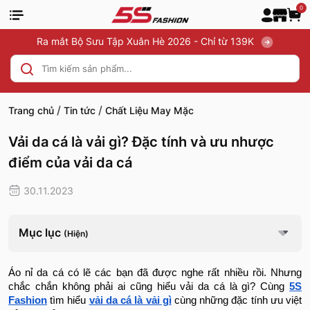
0
Ra mắt Bộ Sưu Tập Xuân Hè 2026 - Chỉ từ 139K
/
/
Trang chủ
Tin tức
Chất Liệu May Mặc
Vải da cá là vải gì? Đặc tính và ưu nhược
điểm của vải da cá
30.11.2023
Mục lục
(Hiện)
Áo nỉ da cá có lẽ các bạn đã được nghe rất nhiều rồi. Nhưng
chắc chắn không phải ai cũng hiểu vải da cá là gì? Cùng
5S
Fashion
tìm hiểu
vải da cá là vải gì
cùng những đặc tính ưu việt