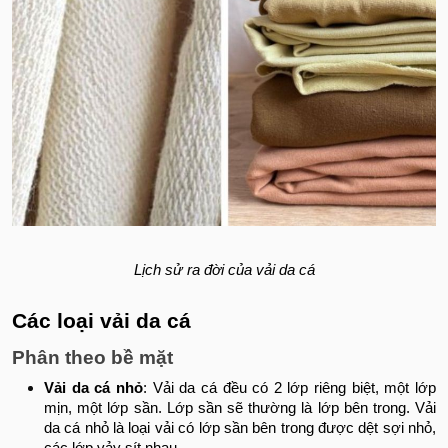
Lịch sử ra đời của vải da cá
Các loại vải da cá
Phân theo bề mặt
Vải da cá nhỏ
: Vải da cá đều có 2 lớp riêng biệt, một lớp
mịn, một lớp sần. Lớp sần sẽ thường là lớp bên trong. Vải
da cá nhỏ là loại vải có lớp sần bên trong được dệt sợi nhỏ,