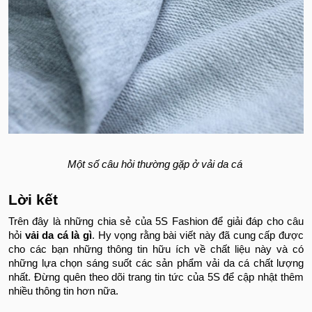
Một số câu hỏi thường gặp ở vải da cá
Lời kết
Trên đây là những chia sẻ của 5S Fashion để giải đáp cho câu
hỏi
vải da cá là gì
. Hy vọng rằng bài viết này đã cung cấp được
cho các bạn những thông tin hữu ích về chất liệu này và có
những lựa chọn sáng suốt các sản phẩm vải da cá chất lượng
nhất. Đừng quên theo dõi trang tin tức của 5S để cập nhật thêm
nhiều thông tin hơn nữa.