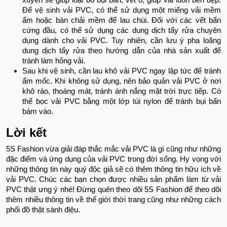
xuyên sẽ giúp loại bỏ bụi bẩn, vết ố, giúp vải luôn bền đẹp.
Để vệ sinh vải PVC, có thể sử dụng một miếng vải mềm
ẩm hoặc bàn chải mềm để lau chùi. Đối với các vết bẩn
cứng đầu, có thể sử dụng các dung dịch tẩy rửa chuyên
dụng dành cho vải PVC. Tuy nhiên, cần lưu ý pha loãng
dung dịch tẩy rửa theo hướng dẫn của nhà sản xuất để
tránh làm hỏng vải.
Sau khi vệ sinh, cần lau khô vải PVC ngay lập tức để tránh
ẩm mốc. Khi không sử dụng, nên bảo quản vải PVC ở nơi
khô ráo, thoáng mát, tránh ánh nắng mặt trời trực tiếp. Có
thể bọc vải PVC bằng một lớp túi nylon để tránh bụi bẩn
bám vào.
Lời kết
5S Fashion vừa giải đáp thắc mắc vải PVC là gì cũng như những
đặc điểm và ứng dụng của vải PVC trong đời sống. Hy vọng với
những thông tin này quý độc giả sẽ có thêm thông tin hữu ích về
vải PVC. Chúc các bạn chọn được nhiều sản phẩm làm từ vải
PVC thật ưng ý nhé! Đừng quên theo dõi 5S Fashion để theo dõi
thêm nhiều thông tin về thế giới thời trang cũng như những cách
phối đồ thật sành điệu.