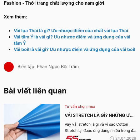
Fashion - Thời trang chất lượng cho nam giới
Xem thêm:
Vải lụa Thái là gì? Ưu nhược điểm của chất vải lụa Thái
Vải tằm Ý là vải gì? Ưu nhược điểm và ứng dụng của vải
tằm Ý
Vải boil là vải gì? Ưu nhược điểm và ứng dụng của vải boil
Biên tập: Phan Ngọc Bội Trâm
Bài viết liên quan
Tư vấn chọn mua
VẢI STRETCH LÀ GÌ? NHỮNG ƯU
ĐIỂM VÀ ỨNG DỤNG CỦA VẢI
Vậy vải stretch là gì và vì sao Cotton
Stretch lại được ứng dụng nhiều trong đời
COTTON STRETCH
sống? Hãy cùng 5S Fashion tìm hiểu chi
24.04.2026