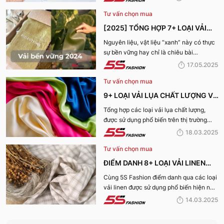
tiết trong bài viết dưới đây
Tư vấn chọn mua
[2025] TỔNG HỢP 7+ LOẠI VẢI
BỀN VỮNG, THÂN THIỆN VỚI MÔI
Nguyên liệu, vật liệu “xanh” này có thực
sự bền vững hay chỉ là chiêu bài
TRƯỜNG
marketing? Cùng 5S Fashion khám phá
17.05.2025
ngay 7+ loại vải bền vững nổi bật nhất
Tư vấn chọn mua
năm 2025 giúp bạn nhìn rõ sự thật phía
sau những chiếc bộ trang phục vừa đẹp
9+ LOẠI VẢI LỤA CHẤT LƯỢNG VÀ
mà vừa “xanh” nhé:
TỐT NHẤT HIỆN NAY
Tổng hợp các loại vải lụa chất lượng,
được sử dụng phổ biến trên thị trường
hiện nay sẽ được 5S Fashion cung cấp
18.03.2025
đến quý bạn đọc trong bài viết này, cùng
Tư vấn chọn mua
tìm hiểu nhé!
ĐIỂM DANH 8+ LOẠI VẢI LINEN
PHỔ BIẾN NHẤT HIỆN NAY
Cùng 5S Fashion điểm danh qua các loại
vải linen được sử dụng phổ biến hiện nay
trên thị trường cũng như ưu nhược điểm
14.03.2025
và ứng dụng của chất liệu vải này nhé!