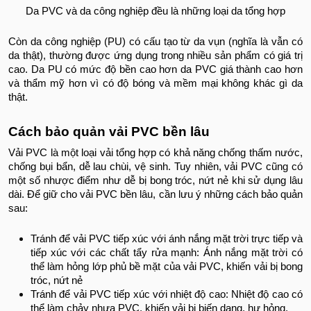
Da PVC và da công nghiệp đều là những loại da tổng hợp
Còn da công nghiệp (PU) có cấu tạo từ da vụn (nghĩa là vẫn có
da thật), thường được ứng dụng trong nhiều sản phẩm có giá trị
cao. Da PU có mức độ bền cao hơn da PVC giá thành cao hơn
và thẩm mỹ hơn vì có độ bóng và mềm mại không khác gì da
thật.
Cách bảo quản vải PVC bền lâu
Vải PVC là một loại vải tổng hợp có khả năng chống thấm nước,
chống bụi bẩn, dễ lau chùi, vệ sinh. Tuy nhiên, vải PVC cũng có
một số nhược điểm như dễ bị bong tróc, nứt nẻ khi sử dụng lâu
dài. Để giữ cho vải PVC bền lâu, cần lưu ý những cách bảo quản
sau:
Tránh để vải PVC tiếp xúc với ánh nắng mặt trời trực tiếp và
tiếp xúc với các chất tẩy rửa mạnh: Ánh nắng mặt trời có
thể làm hỏng lớp phủ bề mặt của vải PVC, khiến vải bị bong
tróc, nứt nẻ
Tránh để vải PVC tiếp xúc với nhiệt độ cao: Nhiệt độ cao có
thể làm chảy nhựa PVC, khiến vải bị biến dạng, hư hỏng.