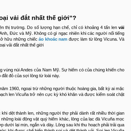
ại vải đắt nhất thế giới”?
n thị trường. Do số lượng hạn chế, chỉ có khoảng 4 tấn len
vải
nh, Đức và Mỹ. Không có gì ngạc nhiên khi các người nổi tiếng
 sở hữu những chiếc
áo khoác nam
được làm từ lông Vicuna. Và
ại vải đắt nhất thế giới
rong vùng núi Andes của Nam Mỹ. Sự hiếm có của chúng khiến cho
 đắt đỏ của sợi lông từ loài này.
năm 1960, ngoại trừ những người thuộc hoàng gia, bất kỳ ai mặc
hoạch len Vicuña trở nên cực kỳ khó khăn và được kiểm soát chặt
 khi dệt thành len, những người thợ phải dành rất nhiều thời gian
ư những loài động vật quý hiếm khác, lông của lạc đà Vicuña mọc
 lớp dưới lại mịn, ngắn và dày. Lông sau khi thu hoạch phải trải qua
rước khi được chế biến thành sợi và dệt thành vải. Sợi len Vicuña