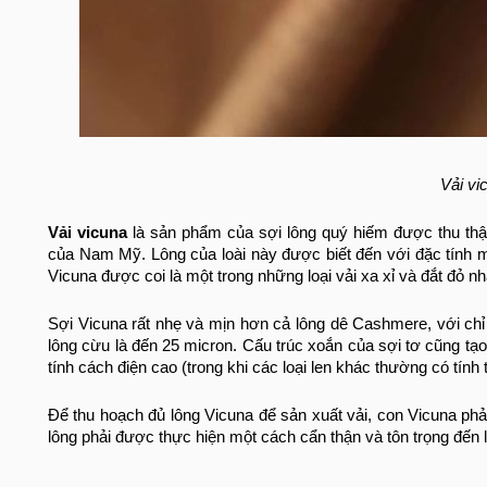
Vải vi
Vải vicuna
là sản phẩm của sợi lông quý hiếm được thu thập
của Nam Mỹ. Lông của loài này được biết đến với đặc tính 
Vicuna được coi là một trong những loại vải xa xỉ và đắt đỏ nhấ
Sợi Vicuna rất nhẹ và mịn hơn cả lông dê Cashmere, với chỉ
lông cừu là đến 25 micron. Cấu trúc xoắn của sợi tơ cũng tạo
tính cách điện cao (trong khi các loại len khác thường có tính t
Để thu hoạch đủ lông Vicuna để sản xuất vải, con Vicuna ph
lông phải được thực hiện một cách cẩn thận và tôn trọng đến l