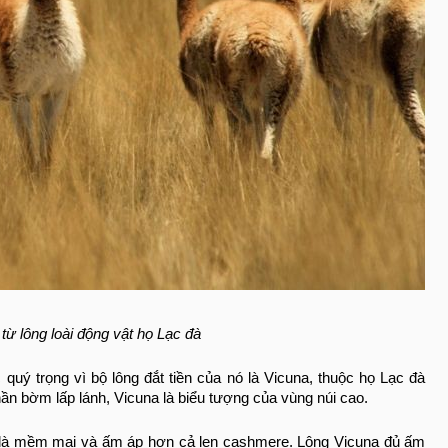
từ lông loài động vật họ Lạc đà
quý trọng vì bộ lông đắt tiền của nó là Vicuna, thuộc họ Lạc đà
n bờm lấp lánh, Vicuna là biểu tượng của vùng núi cao.
ả là mềm mại và ấm áp hơn cả len cashmere. Lông Vicuna đủ ấm