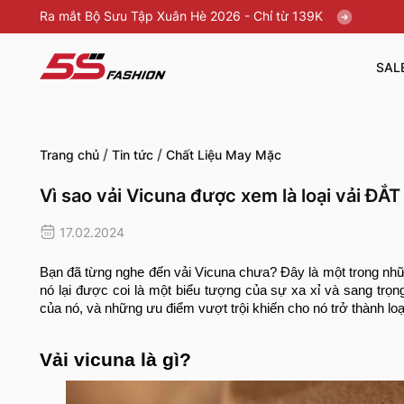
Ra mắt Bộ Sưu Tập Xuân Hè 2026 - Chỉ từ 139K
SAL
/
/
Trang chủ
Tin tức
Chất Liệu May Mặc
Vì sao vải Vicuna được xem là loại vải Đ
17.02.2024
Bạn đã từng nghe đến vải Vicuna chưa? Đây là một trong những
nó lại được coi là một biểu tượng của sự xa xỉ và sang trọ
của nó, và những ưu điểm vượt trội khiến cho nó trở thành loạ
Vải vicuna là gì?