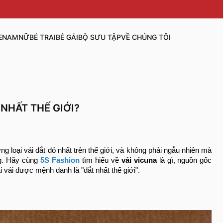
E
NAM
NỮ
BÉ TRAI
BÉ GÁI
BỘ SƯU TẬP
VỀ CHÚNG TÔI
ẮT NHẤT THẾ GIỚI?
 loại vải đắt đỏ nhất trên thế giới, và không phải ngẫu nhiên mà
ng. Hãy cùng
5S Fashion
tìm hiểu về
vải vicuna
là gì, nguồn gốc
i vải được mệnh danh là "đắt nhất thế giới".