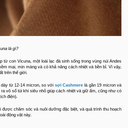
cuna là gì?
 từ con Vicuna, một loài lạc đà sinh sống trong vùng núi Andes
mềm mại, mịn màng và có khả năng cách nhiệt và bền bỉ. Vì vậy,
t trên thế giới.
 dày từ 12-14 micron, so với
sợi Cashmere
là gần 19 micron và
 ra vô số túi khí siêu nhỏ giúp cách nhiệt và giữ ấm, cũng như có
ích điện).
ải được chăm sóc và nuôi dưỡng đặc biệt, và quá trình thu hoạch
oài động vật này.