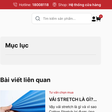
Hotline:
18008118
Shop:
Hệ thống cửa hàng
0
Mục lục
Bài viết liên quan
Tư vấn chọn mua
VẢI STRETCH LÀ GÌ?
NHỮNG ƯU ĐIỂM VÀ
Vậy vải stretch là gì và vì sao
Cotton Stretch lại được ứng