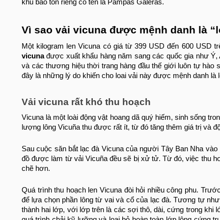
khu bảo tồn riêng có tên là Pampas Galeras.
Vì sao vải vicuna được mệnh danh là “lo
Một kilogram len Vicuna có giá từ 399 USD đến 600 USD trê
vicuna
được xuất khẩu hàng năm sang các quốc gia như Ý, A
và các thương hiệu thời trang hàng đầu thế giới luôn tự hào
đây là những lý do khiến cho loai vải này được mệnh danh là lo
Vải vicuna rất khó thu hoạch
Vicuna là một loài động vật hoang dã quý hiếm, sinh sống t
lượng lông Vicuña thu được rất ít, từ đó tăng thêm giá trị và độ
Sau cuộc săn bắt lạc đà Vicuna của người Tây Ban Nha vào 
đồ được làm từ vải Vicuña đều sẽ bị xử tử. Từ đó, việc thu 
chẽ hơn.
Quá trình thu hoạch len Vicuna đòi hỏi nhiều công phu. Trước
để lựa chọn phần lông từ vai và cổ của lạc đà. Tương tự nh
thành hai lớp, với lớp trên là các sợi thô, dài, cứng trong khi
quá trình chải kỹ lưỡng và loại bỏ hoàn toàn lớp lông cứng t