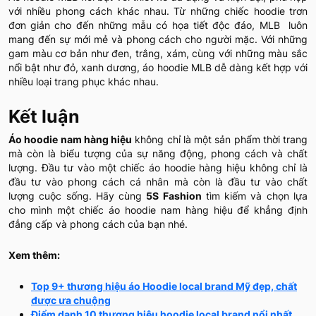
với nhiều phong cách khác nhau. Từ những chiếc hoodie trơn
đơn giản cho đến những mẫu có họa tiết độc đáo, MLB luôn
mang đến sự mới mẻ và phong cách cho người mặc. Với những
gam màu cơ bản như đen, trắng, xám, cùng với những màu sắc
nổi bật như đỏ, xanh dương, áo hoodie MLB dễ dàng kết hợp với
nhiều loại trang phục khác nhau.
Kết luận
Áo hoodie nam hàng hiệu
không chỉ là một sản phẩm thời trang
mà còn là biểu tượng của sự năng động, phong cách và chất
lượng. Đầu tư vào một chiếc áo hoodie hàng hiệu không chỉ là
đầu tư vào phong cách cá nhân mà còn là đầu tư vào chất
lượng cuộc sống. Hãy cùng
5S Fashion
tìm kiếm và chọn lựa
cho mình một chiếc áo hoodie nam hàng hiệu để khẳng định
đẳng cấp và phong cách của bạn nhé.
Xem thêm:
Top 9+ thương hiệu áo Hoodie local brand Mỹ đẹp, chất
được ưa chuộng
Điểm danh 10 thương hiệu hoodie local brand nổi nhất