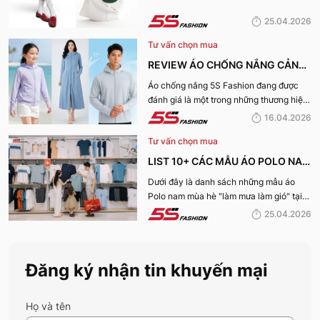
MÙA HÈ 2026
25.04.2026
Tư vấn chọn mua
REVIEW ÁO CHỐNG NẮNG CẢN
TIA UV, CHỐNG NẮNG TỐT NHẤT
Áo chống nắng 5S Fashion đang được
đánh giá là một trong những thương hiệu
CỦA 5S FASHION 2026
áo đáng mua hàng đầu hiện nay. Vậy
16.04.2026
mẫu áo này có gì? Vì sao lại được đánh
Tư vấn chọn mua
giá tích cực đến vậy? Cùng đi hết bài
viết nhé!
LIST 10+ CÁC MẪU ÁO POLO NAM
MÙA HÈ BÁN CHẠY NHẤT CỦA 5S
Dưới đây là danh sách những mẫu áo
Polo nam mùa hè "làm mưa làm gió" tại
FASHION 2026
hệ thống 5S Fashion mà bất kỳ quý ông
25.04.2026
nào cũng nên sở hữu trong tủ đồ mùa hè
này
Đăng ký nhận tin khuyến mại
Họ và tên