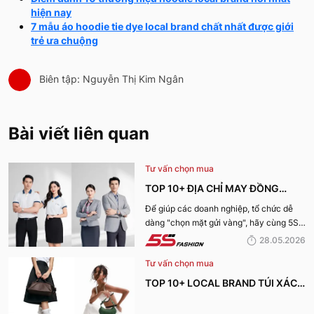
hiện nay
7 mẫu áo hoodie tie dye local brand chất nhất được giới
trẻ ưa chuộng
Biên tập: Nguyễn Thị Kim Ngân
Bài viết liên quan
Tư vấn chọn mua
TOP 10+ ĐỊA CHỈ MAY ĐỒNG
PHỤC CÔNG TY ĐẸP, UY TÍN
Để giúp các doanh nghiệp, tổ chức dễ
dàng "chọn mặt gửi vàng", hãy cùng 5S
NHẤT HIỆN NAY
Fashion tìm hiểu những địa chỉ may đồng
28.05.2026
phục công ty uy tín, chất lượng và nhận
Tư vấn chọn mua
được nhiều đánh giá tích cực nhất hiện
nay.
TOP 10+ LOCAL BRAND TÚI XÁCH
KHIẾN CHỊ EM MÊ MẨN TRONG