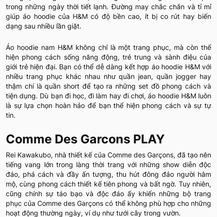
trong những ngày thời tiết lạnh. Đường may chắc chắn và tỉ mỉ
giúp áo hoodie của H&M có độ bền cao, ít bị co rút hay biến
dạng sau nhiều lần giặt.
Áo hoodie nam H&M không chỉ là một trang phục, mà còn thể
hiện phong cách sống năng động, trẻ trung và sành điệu của
giới trẻ hiện đại. Bạn có thể dễ dàng kết hợp áo hoodie H&M với
nhiều trang phục khác nhau như quần jean, quần jogger hay
thậm chí là quần short để tạo ra những set đồ phong cách và
tiện dụng. Dù bạn đi học, đi làm hay đi chơi, áo hoodie H&M luôn
là sự lựa chọn hoàn hảo để bạn thể hiện phong cách và sự tự
tin.
Comme Des Garcons PLAY
Rei Kawakubo, nhà thiết kế của Comme des Garçons, đã tạo nên
tiếng vang lớn trong làng thời trang với những show diễn độc
đáo, phá cách và đầy ấn tượng, thu hút đông đảo người hâm
mộ, cùng phong cách thiết kế tiên phong và bất ngờ. Tuy nhiên,
cũng chính sự táo bạo và độc đáo ấy khiến những bộ trang
phục của Comme des Garçons có thể không phù hợp cho những
hoạt động thường ngày, ví dụ như tưới cây trong vườn.