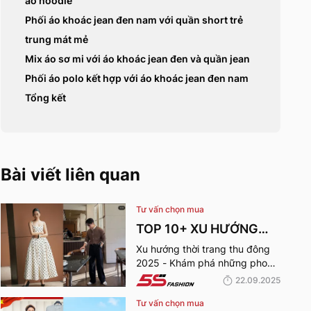
áo hoodie
Phối áo khoác jean đen nam với quần short trẻ
trung mát mẻ
Mix áo sơ mi với áo khoác jean đen và quần jean
Phối áo polo kết hợp với áo khoác jean đen nam
Tổng kết
Bài viết liên quan
Tư vấn chọn mua
TOP 10+ XU HƯỚNG
THỜI TRANG THU
Xu hướng thời trang thu đông
2025 - Khám phá những phong
ĐÔNG 2025 TRENDY,
cách thời trang “làm mưa làm
22.09.2025
GÂY BÃO
gió” từ sàn runway đến cuộc
Tư vấn chọn mua
sống hàng ngày.