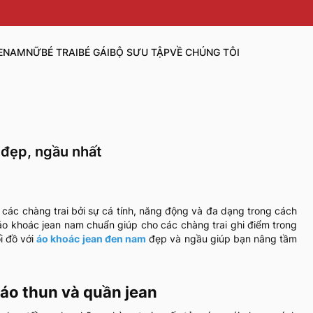
E
NAM
NỮ
BÉ TRAI
BÉ GÁI
BỘ SƯU TẬP
VỀ CHÚNG TÔI
 đẹp, ngầu nhất
 các chàng trai bởi sự cá tính, năng động và đa dạng trong cách
 áo khoác jean nam chuẩn giúp cho các chàng trai ghi điểm trong
i đồ với
áo khoác jean đen nam
đẹp và ngầu giúp bạn nâng tầm
 áo thun và quần jean