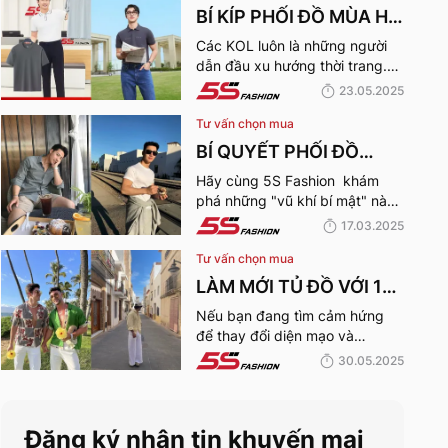
BÍ KÍP PHỐI ĐỒ MÙA HÈ
CÙNG KOL 5S FASHION:
Các KOL luôn là những người
dẫn đầu xu hướng thời trang.
STYLE THU HÚT CHO
Hãy cùng 5S Fashion điểm qua
23.05.2025
MỌI CHÀNG TRAI
những bí kíp phối đồ mùa hè
Tư vấn chọn mua
cùng KOL “bao chất, bao ngầu”
nhé!
BÍ QUYẾT PHỐI ĐỒ
NAM VẠM VỠ ĐẸP, THU
Hãy cùng 5S Fashion khám
phá những "vũ khí bí mật" này
HÚT PHÁI NỮ
để trở thành quý ông thu hút
17.03.2025
nhờ “tận dụng” triệt để những
Tư vấn chọn mua
ưu điếm sở hữu thân hình vạm
vỡ của mình nhé:
LÀM MỚI TỦ ĐỒ VỚI 10
XU HƯỚNG THỜI
Nếu bạn đang tìm cảm hứng
để thay đổi diện mạo và
TRANG HOT NHẤT MÙA
“refresh” lại phong cách, thì 10
30.05.2025
HÈ 2025
xu hướng thời trang Hè 2025
này chính là gợi ý hoàn hảo.
Cùng 5S Fashion khám phá
Đăng ký nhận tin khuyến mại
xem có gì mới mẻ để bạn sắm