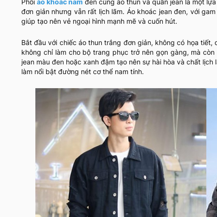
Phối
áo khoác nam
đen cùng áo thun và quần jean là một lựa
đơn giản nhưng vẫn rất lịch lãm. Áo khoác jean đen, với ga
giúp tạo nên vẻ ngoại hình mạnh mẽ và cuốn hút.
Bắt đầu với chiếc áo thun trắng đơn giản, không có họa tiết
không chỉ làm cho bộ trang phục trở nên gọn gàng, mà còn 
jean màu đen hoặc xanh đậm tạo nên sự hài hòa và chất lịch 
làm nổi bật đường nét cơ thể nam tính.