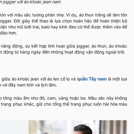
n jogger với áo khoác jean nam
ròn với màu sắc tương phản nhẹ. Ví dụ, áo thun trắng sẽ làm tôn
gger. Đôi giày thể thao là lựa chọn hoàn hảo để hoàn thiện bộ
iện như mũ lưỡi trai, balo hay kính đeo có thể được thêm vào để
 đáo hơn.
 năng động, sự kết hợp linh hoạt giữa jogger, áo thun, áo khoác
oạt động từ hàng ngày đến những hoạt động vận động ngoài trời.
giữa áo khoác jean với áo len cổ lọ và
là một lựa
quần Tây nam
 vẻ đầy nam tính và lịch lãm.
 cho tông màu ấm như đỏ, cam, vàng hoặc be. Màu sắc này không
 trang phục khác, giữ cho tổng thể trang phục luôn hài hòa màu