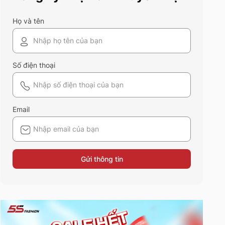
sửa và diện ngay trong mùa hè
năm nay nhé!
Họ và tên
Số điện thoại
Email
Gửi thông tin