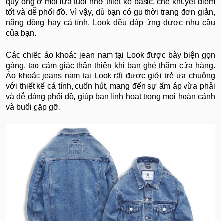
quý ông ở mọi lứa tuổi nhờ thiết kế basic, che khuyết điểm
tốt và dễ phối đồ. Vì vậy, dù bạn có gu thời trang đơn giản,
năng động hay cá tính, Look đều đáp ứng được nhu cầu
của bạn.
Các chiếc áo khoác jean nam tại Look được bày biện gọn
gàng, tạo cảm giác thân thiện khi bạn ghé thăm cửa hàng.
Áo khoác jeans nam tại Look rất được giới trẻ ưa chuộng
với thiết kế cá tính, cuốn hút, mang đến sự ấm áp vừa phải
và dễ dàng phối đồ, giúp bạn linh hoạt trong mọi hoàn cảnh
và buổi gặp gỡ.