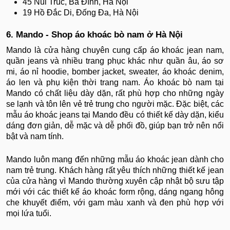
45 Núi Trúc, Ba Đình, Hà Nội
19 Hồ Đắc Di, Đống Đa, Hà Nội
6. Mando - Shop áo khoác bò nam ở Hà Nội
Mando là cửa hàng chuyên cung cấp áo khoác jean nam,
quần jeans và nhiều trang phục khác như quần âu, áo sơ
mi, áo nỉ hoodie, bomber jacket, sweater, áo khoác denim,
áo len và phụ kiện thời trang nam. Áo khoác bò nam tại
Mando có chất liệu dày dặn, rất phù hợp cho những ngày
se lạnh và tôn lên vẻ trẻ trung cho người mặc. Đặc biệt, các
mẫu áo khoác jeans tại Mando đều có thiết kế dày dặn, kiểu
dáng đơn giản, dễ mặc và dễ phối đồ, giúp bạn trở nên nổi
bật và nam tính.
Mando luôn mang đến những mẫu áo khoác jean dành cho
nam trẻ trung. Khách hàng rất yêu thích những thiết kế jean
của cửa hàng vì Mando thường xuyên cập nhật bộ sưu tập
mới với các thiết kế áo khoác form rộng, dáng ngang hông
che khuyết điểm, với gam màu xanh và đen phù hợp với
mọi lứa tuổi.