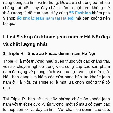
năng động, cá tính và trẻ trung. Được ưa chuộng bởi nhiều
chàng trai hiện nay, đây chắc chắn là một item không thể
thiếu trong tủ đồ của bạn. Hãy cùng
5S Fashion
khám phá
9 shop
áo khoác jean nam tại Hà Nội
mà bạn không nên
bỏ qua.
I. List 9 shop áo khoác jean nam ở Hà Nội đẹp
và chất lượng nhất
1. Triple R - Shop áo khoác denim nam Hà Nội
Triple R là một thương hiệu quen thuộc với các chàng trai,
với sự chuyên nghiệp trong việc cung cấp các sản phẩm
nam đa dạng về phong cách và phù hợp với mọi mức giá.
Nếu bạn đang tìm kiếm các cửa hàng bán áo khoác jean
nam ở Hà Nội, thì Triple R là một lựa chọn không thể bỏ
qua.
Tại Triple R, bạn sẽ tìm thấy những chiếc áo khoác jean
nam với thiết kế cực kỳ ấn tượng, một số mẫu có thêm các
túi hộp tiện lợi và đầy cá tính. Với chất liệu denim cao cấp,