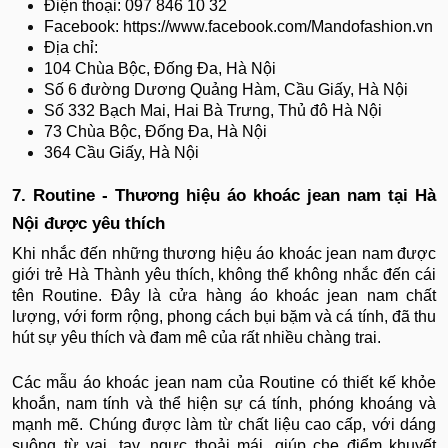
Điện thoại: 097 846 10 32
Facebook: https://www.facebook.com/Mandofashion.vn
Địa chỉ:
104 Chùa Bộc, Đống Đa, Hà Nội
Số 6 đường Dương Quảng Hàm, Cầu Giấy, Hà Nội
Số 332 Bạch Mai, Hai Bà Trưng, Thủ đô Hà Nội
73 Chùa Bộc, Đống Đa, Hà Nội
364 Cầu Giấy, Hà Nội
7. Routine - Thương hiệu áo khoác jean nam tại Hà
Nội được yêu thích
Khi nhắc đến những thương hiệu áo khoác jean nam được
giới trẻ Hà Thành yêu thích, không thể không nhắc đến cái
tên Routine. Đây là cửa hàng áo khoác jean nam chất
lượng, với form rộng, phong cách bụi bặm và cá tính, đã thu
hút sự yêu thích và đam mê của rất nhiều chàng trai.
Các mẫu áo khoác jean nam của Routine có thiết kế khỏe
khoắn, nam tính và thể hiện sự cá tính, phóng khoáng và
mạnh mẽ. Chúng được làm từ chất liệu cao cấp, với dáng
suông từ vai, tay, ngực thoải mái, giúp che điểm khuyết