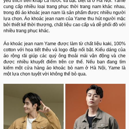
yêu thích trên khắp cả nước và đặc biệt là ở Hà Nội. Yame
cung cấp nhiều loại trang phục thời trang nam khác nhau,
trong đó áo khoác jean nam là sản phẩm được nhiều người
lựa chọn. Áo khoác jean nam của Yame thu hút người mặc
bởi thiết kế thời thượng, chất liệu cao cấp và dễ phối đồ với
nhiều trang phục khác.
Áo khoác jean nam Yame được làm từ chất liệu kaki, 100%
cotton với họa tiết thêu và logo đắp nổi bật. Kiểu dáng của
áo rộng rãi giúp các quý ông thoải mái vận động và che
được nhiều khuyết điểm trên cơ thể. Nếu bạn đang tìm
kiếm một cửa hàng áo khoác bò nam ở Hà Nội, Yame là
một lựa chọn tuyệt vời không thể bỏ qua.