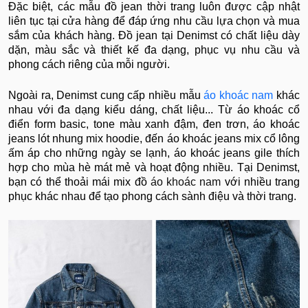
Đặc biệt, các mẫu đồ jean thời trang luôn được cập nhật
liên tục tại cửa hàng để đáp ứng nhu cầu lựa chọn và mua
sắm của khách hàng. Đồ jean tại Denimst có chất liệu dày
dặn, màu sắc và thiết kế đa dạng, phục vụ nhu cầu và
phong cách riêng của mỗi người.
Ngoài ra, Denimst cung cấp nhiều mẫu
áo khoác nam
khác
nhau với đa dạng kiểu dáng, chất liệu... Từ áo khoác cổ
điển form basic, tone màu xanh đậm, đen trơn, áo khoác
jeans lót nhung mix hoodie, đến áo khoác jeans mix cổ lông
ấm áp cho những ngày se lạnh, áo khoác jeans gile thích
hợp cho mùa hè mát mẻ và hoạt động nhiều. Tại Denimst,
bạn có thể thoải mái mix đồ
áo khoác nam
với nhiều trang
phục khác nhau để tạo phong cách sành điệu và thời trang.