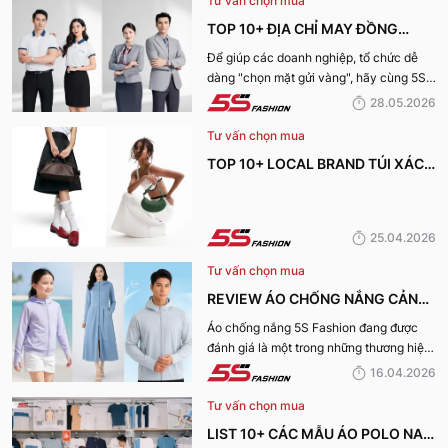
Tư vấn chọn mua
TOP 10+ ĐỊA CHỈ MAY ĐỒNG
PHỤC CÔNG TY ĐẸP, UY TÍN
Để giúp các doanh nghiệp, tổ chức dễ
dàng "chọn mặt gửi vàng", hãy cùng 5S
NHẤT HIỆN NAY
Fashion tìm hiểu những địa chỉ may đồng
28.05.2026
phục công ty uy tín, chất lượng và nhận
Tư vấn chọn mua
được nhiều đánh giá tích cực nhất hiện
nay.
TOP 10+ LOCAL BRAND TÚI XÁCH
KHIẾN CHỊ EM MÊ MẨN TRONG
MÙA HÈ 2026
25.04.2026
Tư vấn chọn mua
REVIEW ÁO CHỐNG NẮNG CẢN
TIA UV, CHỐNG NẮNG TỐT NHẤT
Áo chống nắng 5S Fashion đang được
đánh giá là một trong những thương hiệu
CỦA 5S FASHION 2026
áo đáng mua hàng đầu hiện nay. Vậy
16.04.2026
mẫu áo này có gì? Vì sao lại được đánh
Tư vấn chọn mua
giá tích cực đến vậy? Cùng đi hết bài
viết nhé!
LIST 10+ CÁC MẪU ÁO POLO NAM