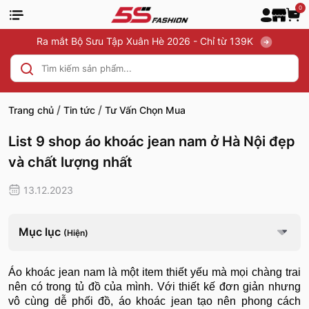
0
Ra mắt Bộ Sưu Tập Xuân Hè 2026 - Chỉ từ 139K
/
/
Trang chủ
Tin tức
Tư Vấn Chọn Mua
List 9 shop áo khoác jean nam ở Hà Nội đẹp
và chất lượng nhất
13.12.2023
Mục lục
(Hiện)
Áo khoác jean nam là một item thiết yếu mà mọi chàng trai
nên có trong tủ đồ của mình. Với thiết kế đơn giản nhưng
vô cùng dễ phối đồ, áo khoác jean tạo nên phong cách