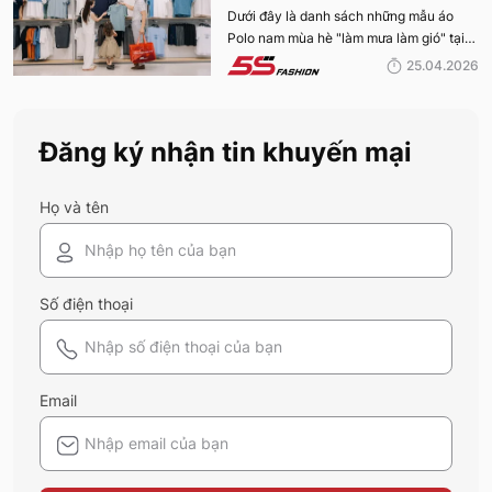
MÙA HÈ BÁN CHẠY NHẤT CỦA 5S
Dưới đây là danh sách những mẫu áo
Polo nam mùa hè "làm mưa làm gió" tại
FASHION 2026
hệ thống 5S Fashion mà bất kỳ quý ông
25.04.2026
nào cũng nên sở hữu trong tủ đồ mùa hè
này
Đăng ký nhận tin khuyến mại
Họ và tên
Số điện thoại
Email