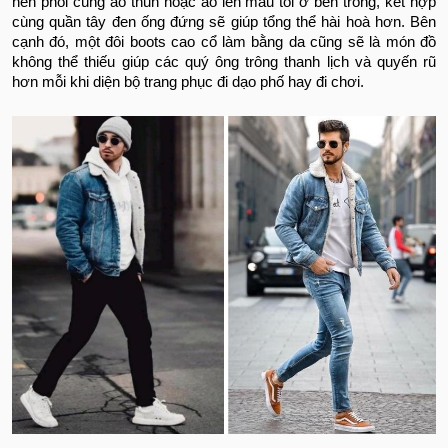
nên phối cùng áo thun hoặc áo len màu tối ở bên trong, kết hợp
cùng quần tây đen ống đứng sẽ giúp tổng thể hài hoà hơn. Bên
cạnh đó, một đôi boots cao cổ làm bằng da cũng sẽ là món đồ
không thể thiếu giúp các quý ông trông thanh lịch và quyến rũ
hơn mỗi khi diện bộ trang phục đi dạo phố hay đi chơi.