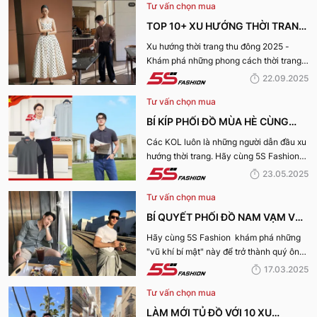
Tư vấn chọn mua
TOP 10+ XU HƯỚNG THỜI TRANG
THU ĐÔNG 2025 TRENDY, GÂY
Xu hướng thời trang thu đông 2025 -
Khám phá những phong cách thời trang
BÃO
“làm mưa làm gió” từ sàn runway đến
22.09.2025
cuộc sống hàng ngày.
Tư vấn chọn mua
BÍ KÍP PHỐI ĐỒ MÙA HÈ CÙNG
KOL 5S FASHION: STYLE THU HÚT
Các KOL luôn là những người dẫn đầu xu
hướng thời trang. Hãy cùng 5S Fashion
CHO MỌI CHÀNG TRAI
điểm qua những bí kíp phối đồ mùa hè
23.05.2025
cùng KOL “bao chất, bao ngầu” nhé!
Tư vấn chọn mua
BÍ QUYẾT PHỐI ĐỒ NAM VẠM VỠ
ĐẸP, THU HÚT PHÁI NỮ
Hãy cùng 5S Fashion khám phá những
"vũ khí bí mật" này để trở thành quý ông
thu hút nhờ “tận dụng” triệt để những ưu
17.03.2025
điếm sở hữu thân hình vạm vỡ của mình
Tư vấn chọn mua
nhé:
LÀM MỚI TỦ ĐỒ VỚI 10 XU