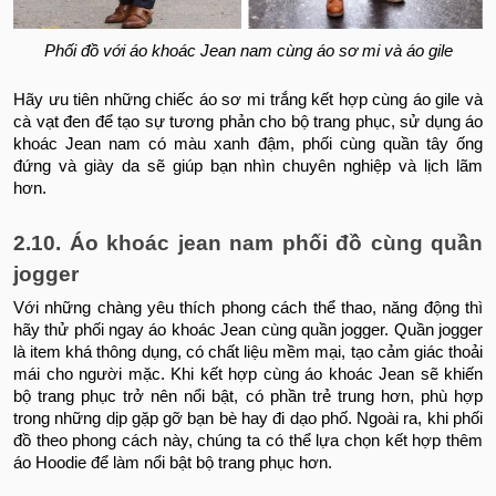
Phối đồ với áo khoác Jean nam cùng áo sơ mi và áo gile
Hãy ưu tiên những chiếc áo sơ mi trắng kết hợp cùng áo gile và
cà vạt đen để tạo sự tương phản cho bộ trang phục, sử dụng áo
khoác Jean nam có màu xanh đậm, phối cùng quần tây ống
đứng và giày da sẽ giúp bạn nhìn chuyên nghiệp và lịch lãm
hơn.
2.10. Áo khoác jean nam phối đồ cùng quần
jogger
Với những chàng yêu thích phong cách thể thao, năng động thì
hãy thử phối ngay áo khoác Jean cùng quần jogger. Quần jogger
là item khá thông dụng, có chất liệu mềm mại, tạo cảm giác thoải
mái cho người mặc. Khi kết hợp cùng áo khoác Jean sẽ khiến
bộ trang phục trở nên nổi bật, có phần trẻ trung hơn, phù hợp
trong những dịp gặp gỡ bạn bè hay đi dạo phố. Ngoài ra, khi phối
đồ theo phong cách này, chúng ta có thể lựa chọn kết hợp thêm
áo Hoodie để làm nổi bật bộ trang phục hơn.