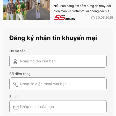
HƯỚNG THỜI TRANG HOT NHẤT
Nếu bạn đang tìm cảm hứng để thay đổi
diện mạo và “refresh” lại phong cách, thì
MÙA HÈ 2025
10 xu hướng thời trang Hè 2025 này
30.05.2025
chính là gợi ý hoàn hảo. Cùng 5S
Fashion khám phá xem có gì mới mẻ để
bạn sắm sửa và diện ngay trong mùa hè
Đăng ký nhận tin khuyến mại
năm nay nhé!
Họ và tên
Số điện thoại
Email