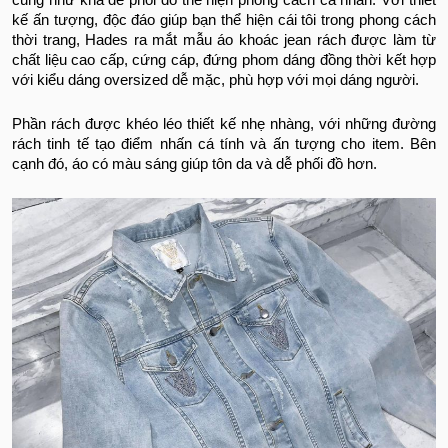
cũng như khá dễ phối đồ thể hiện phong cách cá nhân. Với thiết
kế ấn tượng, độc đáo giúp bạn thể hiện cái tôi trong phong cách
thời trang, Hades ra mắt mẫu áo khoác jean rách được làm từ
chất liệu cao cấp, cứng cáp, đứng phom dáng đồng thời kết hợp
với kiểu dáng oversized dễ mặc, phù hợp với mọi dáng người.
Phần rách được khéo léo thiết kế nhẹ nhàng, với những đường
rách tinh tế tạo điểm nhấn cá tính và ấn tượng cho item. Bên
cạnh đó, áo có màu sáng giúp tôn da và dễ phối đồ hơn.