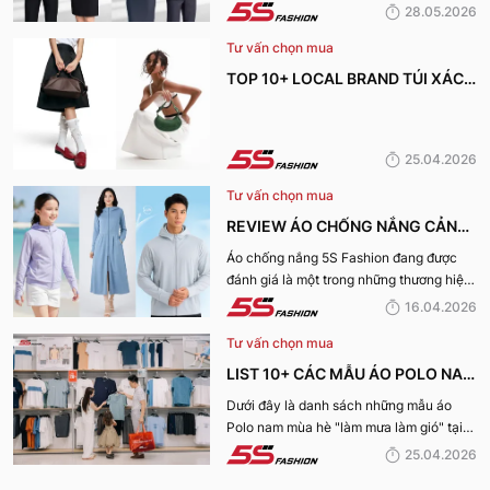
Fashion tìm hiểu những địa chỉ may đồng
28.05.2026
phục công ty uy tín, chất lượng và nhận
Tư vấn chọn mua
được nhiều đánh giá tích cực nhất hiện
nay.
TOP 10+ LOCAL BRAND TÚI XÁCH
KHIẾN CHỊ EM MÊ MẨN TRONG
MÙA HÈ 2026
25.04.2026
Tư vấn chọn mua
REVIEW ÁO CHỐNG NẮNG CẢN
TIA UV, CHỐNG NẮNG TỐT NHẤT
Áo chống nắng 5S Fashion đang được
đánh giá là một trong những thương hiệu
CỦA 5S FASHION 2026
áo đáng mua hàng đầu hiện nay. Vậy
16.04.2026
mẫu áo này có gì? Vì sao lại được đánh
Tư vấn chọn mua
giá tích cực đến vậy? Cùng đi hết bài
viết nhé!
LIST 10+ CÁC MẪU ÁO POLO NAM
MÙA HÈ BÁN CHẠY NHẤT CỦA 5S
Dưới đây là danh sách những mẫu áo
Polo nam mùa hè "làm mưa làm gió" tại
FASHION 2026
hệ thống 5S Fashion mà bất kỳ quý ông
25.04.2026
nào cũng nên sở hữu trong tủ đồ mùa hè