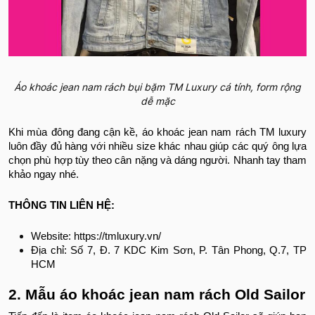
Áo khoác jean nam rách bụi bặm TM Luxury cá tính, form rộng
dễ mặc
Khi mùa đông đang cận kề, áo khoác jean nam rách TM luxury
luôn đầy đủ hàng với nhiều size khác nhau giúp các quý ông lựa
chọn phù hợp tùy theo cân nặng và dáng người. Nhanh tay tham
khảo ngay nhé.
THÔNG TIN LIÊN HỆ:
Website: https://tmluxury.vn/
Địa chỉ: Số 7, Đ. 7 KDC Kim Sơn, P. Tân Phong, Q.7, TP
HCM
2. Mẫu áo khoác jean nam rách Old Sailor