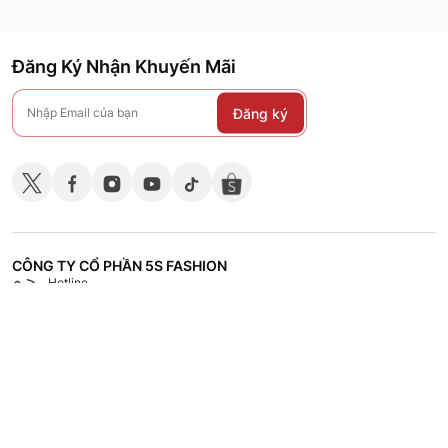
Đăng Ký Nhận Khuyến Mãi
Đăng ký
CÔNG TY CỔ PHẦN 5S FASHION
Hotline
Shop
18008118
Hệ thống các cửa hàng
CHÍNH SÁCH
CHĂM SÓC KHÁCH HÀNG
TÀI LIỆU - TUYỂN DỤNG