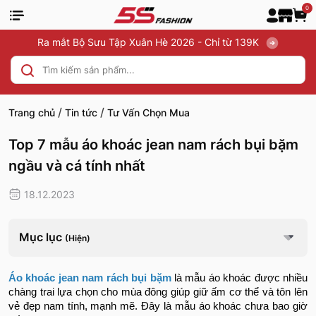
0
Ra mắt Bộ Sưu Tập Xuân Hè 2026 - Chỉ từ 139K
/
/
Trang chủ
Tin tức
Tư Vấn Chọn Mua
Top 7 mẫu áo khoác jean nam rách bụi bặm
ngầu và cá tính nhất
18.12.2023
Mục lục
(Hiện)
Áo khoác jean nam rách bụi bặm
là mẫu áo khoác được nhiều
chàng trai lựa chọn cho mùa đông giúp giữ ấm cơ thể và tôn lên
vẻ đẹp nam tính, mạnh mẽ. Đây là mẫu áo khoác chưa bao giờ