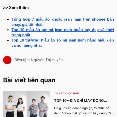
>> Xem thêm:
Tổng hợp 7 mẫu áo khoác jean nam trên shopee bán
chạy, giá tốt nhất
Top 10 mẫu áo sơ mi jean nam ngắn tay đẹp và thời
trang nhất
Top 10 thương hiệu áo sơ mi jean nam hàng hiệu đẹp
và nổi tiếng nhất
Biên tập: Nguyễn Thị Huyền
Bài viết liên quan
Tư vấn chọn mua
TOP 10+ ĐỊA CHỈ MAY ĐỒNG
PHỤC CÔNG TY ĐẸP, UY TÍN
Để giúp các doanh nghiệp, tổ chức dễ
dàng "chọn mặt gửi vàng", hãy cùng 5S
NHẤT HIỆN NAY