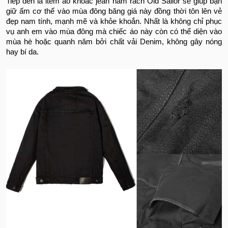
Tiếp đến là item áo khoác jean nam rách Old Sailor sẽ giúp bạn
giữ ấm cơ thể vào mùa đông băng giá này đồng thời tôn lên vẻ
đẹp nam tính, mạnh mẽ và khỏe khoắn. Nhất là không chỉ phục
vụ anh em vào mùa đông mà chiếc áo này còn có thể diện vào
mùa hè hoặc quanh năm bởi chất vải Denim, không gây nóng
hay bí da.