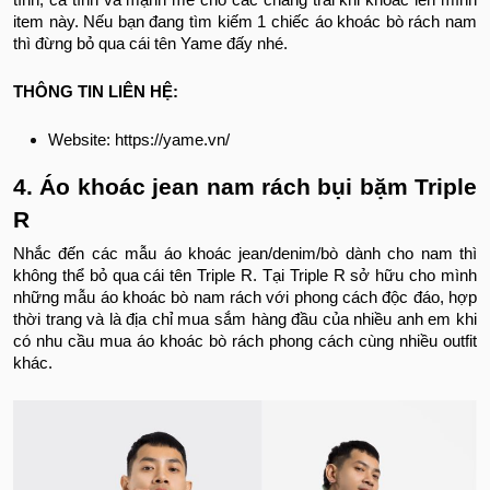
tính, cá tính và mạnh mẽ cho các chàng trai khi khoác lên mình
item này. Nếu bạn đang tìm kiếm 1 chiếc áo khoác bò rách nam
thì đừng bỏ qua cái tên Yame đấy nhé.
THÔNG TIN LIÊN HỆ:
Website: https://yame.vn/
4. Áo khoác jean nam rách bụi bặm Triple
R
Nhắc đến các mẫu áo khoác jean/denim/bò dành cho nam thì
không thể bỏ qua cái tên Triple R. Tại Triple R sở hữu cho mình
những mẫu áo khoác bò nam rách với phong cách độc đáo, hợp
thời trang và là địa chỉ mua sắm hàng đầu của nhiều anh em khi
có nhu cầu mua áo khoác bò rách phong cách cùng nhiều outfit
khác.