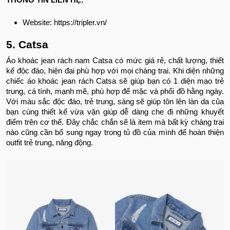
THÔNG TIN LIÊN HỆ:
Website: https://tripler.vn/
5. Catsa
Áo khoác jean rách nam Catsa có mức giá rẻ, chất lượng, thiết
kế độc đáo, hiện đại phù hợp với mọi chàng trai. Khi diện những
chiếc áo khoác jean rách Catsa sẽ giúp bạn có 1 diện mạo trẻ
trung, cá tính, mạnh mẽ, phù hợp để mặc và phối đồ hằng ngày.
Với màu sắc độc đáo, trẻ trung, sáng sẽ giúp tôn lên làn da của
bạn cùng thiết kế vừa vặn giúp dễ dàng che đi những khuyết
điểm trên cơ thể. Đây chắc chắn sẽ là item mà bất kỳ chàng trai
nào cũng cần bổ sung ngay trong tủ đồ của mình để hoàn thiện
outfit trẻ trung, năng động.