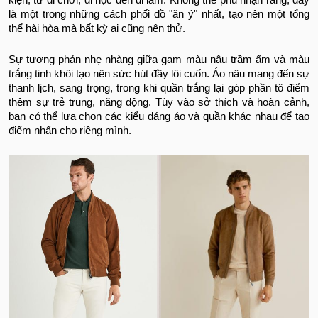
kiện, từ đi chơi, đi học đến đi làm. Không thể phủ nhận rằng, đây
là một trong những cách phối đồ "ăn ý" nhất, tạo nên một tổng
thể hài hòa mà bất kỳ ai cũng nên thử.
Sự tương phản nhẹ nhàng giữa gam màu nâu trầm ấm và màu
trắng tinh khôi tạo nên sức hút đầy lôi cuốn. Áo nâu mang đến sự
thanh lịch, sang trọng, trong khi quần trắng lại góp phần tô điểm
thêm sự trẻ trung, năng động. Tùy vào sở thích và hoàn cảnh,
bạn có thể lựa chọn các kiểu dáng áo và quần khác nhau để tạo
điểm nhấn cho riêng mình.