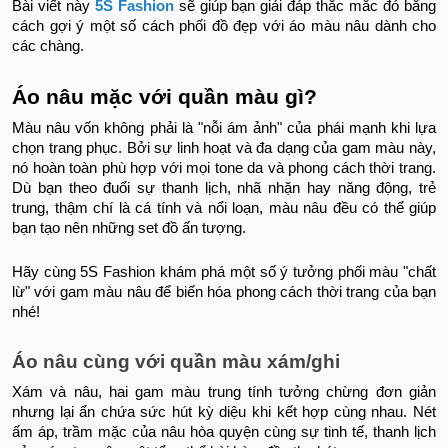
Bài viết này
5S Fashion
sẽ giúp bạn giải đáp thắc mắc đó bằng
cách gợi ý một số cách phối đồ đẹp với áo màu nâu dành cho
các chàng.
Áo nâu mặc với quần màu gì?
Màu nâu vốn không phải là "nỗi ám ảnh" của phái mạnh khi lựa
chọn trang phục. Bởi sự linh hoạt và đa dạng của gam màu này,
nó hoàn toàn phù hợp với mọi tone da và phong cách thời trang.
Dù bạn theo đuổi sự thanh lịch, nhã nhặn hay năng động, trẻ
trung, thậm chí là cá tính và nổi loạn, màu nâu đều có thể giúp
bạn tạo nên những set đồ ấn tượng.
Hãy cùng 5S Fashion khám phá một số ý tưởng phối màu "chất
lừ" với gam màu nâu để biến hóa phong cách thời trang của bạn
nhé!
Áo nâu cùng với quần màu xám/ghi
Xám và nâu, hai gam màu trung tính tưởng chừng đơn giản
nhưng lại ẩn chứa sức hút kỳ diệu khi kết hợp cùng nhau. Nét
ấm áp, trầm mặc của nâu hòa quyện cùng sự tinh tế, thanh lịch