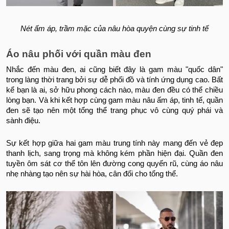
Nét ấm áp, trầm mặc của nâu hòa quyện cùng sự tinh tế
Áo nâu phối với quần màu đen
Nhắc đến màu đen, ai cũng biết đây là gam màu "quốc dân"
trong làng thời trang bởi sự dễ phối đồ và tính ứng dụng cao. Bất
kể bạn là ai, sở hữu phong cách nào, màu đen đều có thể chiều
lòng bạn. Và khi kết hợp cùng gam màu nâu ấm áp, tinh tế, quần
đen sẽ tạo nên một tổng thể trang phục vô cùng quý phái và
sành điệu.
Sự kết hợp giữa hai gam màu trung tính này mang đến vẻ đẹp
thanh lịch, sang trọng mà không kém phần hiện đại. Quần đen
tuyền ôm sát cơ thể tôn lên đường cong quyến rũ, cùng áo nâu
nhẹ nhàng tạo nên sự hài hòa, cân đối cho tổng thể.