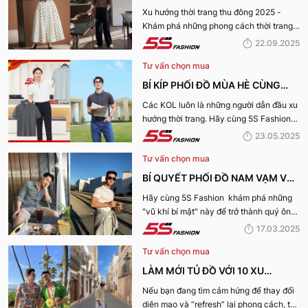
THU ĐÔNG 2025 TRENDY, GÂY
Xu hướng thời trang thu đông 2025 -
Khám phá những phong cách thời trang
BÃO
“làm mưa làm gió” từ sàn runway đến
22.09.2025
cuộc sống hàng ngày.
Tư vấn chọn mua
BÍ KÍP PHỐI ĐỒ MÙA HÈ CÙNG
KOL 5S FASHION: STYLE THU HÚT
Các KOL luôn là những người dẫn đầu xu
hướng thời trang. Hãy cùng 5S Fashion
CHO MỌI CHÀNG TRAI
điểm qua những bí kíp phối đồ mùa hè
23.05.2025
cùng KOL “bao chất, bao ngầu” nhé!
Tư vấn chọn mua
BÍ QUYẾT PHỐI ĐỒ NAM VẠM VỠ
ĐẸP, THU HÚT PHÁI NỮ
Hãy cùng 5S Fashion khám phá những
"vũ khí bí mật" này để trở thành quý ông
thu hút nhờ “tận dụng” triệt để những ưu
17.03.2025
điếm sở hữu thân hình vạm vỡ của mình
Tư vấn chọn mua
nhé:
LÀM MỚI TỦ ĐỒ VỚI 10 XU
HƯỚNG THỜI TRANG HOT NHẤT
Nếu bạn đang tìm cảm hứng để thay đổi
diện mạo và “refresh” lại phong cách, thì