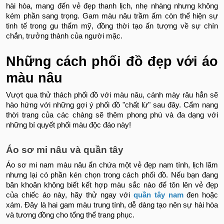
hài hòa, mang đến vẻ đẹp thanh lịch, nhẹ nhàng nhưng không
kém phần sang trọng. Gam màu nâu trầm ấm còn thể hiện sự
tinh tế trong gu thẩm mỹ, đồng thời tạo ấn tượng về sự chín
chắn, trưởng thành của người mặc.
Những cách phối đồ đẹp với áo
màu nâu
Vượt qua thử thách phối đồ với màu nâu, cánh mày râu hẳn sẽ
hào hứng với những gợi ý phối đồ "chất lừ" sau đây. Cẩm nang
thời trang của các chàng sẽ thêm phong phú và đa dạng với
những bí quyết phối màu độc đáo này!
Áo sơ mi nâu và quần tây
Áo sơ mi nam màu nâu ẩn chứa một vẻ đẹp nam tính, lịch lãm
nhưng lại có phần kén chọn trong cách phối đồ. Nếu bạn đang
băn khoăn không biết kết hợp màu sắc nào để tôn lên vẻ đẹp
của chiếc áo này, hãy thử ngay với
quần tây nam
đen hoặc
xám. Đây là hai gam màu trung tính, dễ dàng tạo nên sự hài hòa
và tương đồng cho tổng thể trang phục.