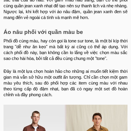
sắc thái của áo nâu. Với gam màu nâu sáng, bạn có thể phối
cùng quần jean xanh nhạt để tạo nên sự thanh lịch và nhẹ nhàng.
Ngược lại, khi kết hợp với áo nâu đậm, quần jean xanh đen sẽ
mang đến vẻ ngoài cá tính và mạnh mẽ hơn.
Áo nâu phối với quần màu be
Phối đồ cùng màu, hay còn gọi là tone sur tone, là một bí kíp thời
trang "dễ như ăn kẹo" mà bất kỳ ai cũng có thể áp dụng. Với
cách phối đồ này, bạn không cần lo lắng về việc chọn màu sắc
sao cho hài hòa, bởi tất cả đều cùng chung một "tone".
Đây là một lựa chọn hoàn hảo cho những ai muốn tiết kiệm thời
gian mà vẫn sở hữu một outfit ấn tượng. Chỉ cần chọn một gam
màu yêu thích, sau đó phối hợp các item cùng màu với nhau
theo từng cấp độ đậm nhạt, bạn đã có ngay một set đồ hoàn
chỉnh và đầy phong cách.