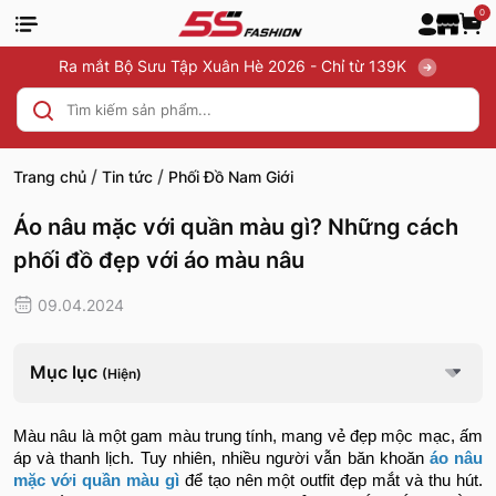
0
Ra mắt Bộ Sưu Tập Xuân Hè 2026 - Chỉ từ 139K
/
/
Trang chủ
Tin tức
Phối Đồ Nam Giới
Áo nâu mặc với quần màu gì? Những cách
phối đồ đẹp với áo màu nâu
09.04.2024
Mục lục
(Hiện)
Màu nâu là một gam màu trung tính, mang vẻ đẹp mộc mạc, ấm
áp và thanh lịch. Tuy nhiên, nhiều người vẫn băn khoăn
áo nâu
mặc với quần màu gì
để tạo nên một outfit đẹp mắt và thu hút.