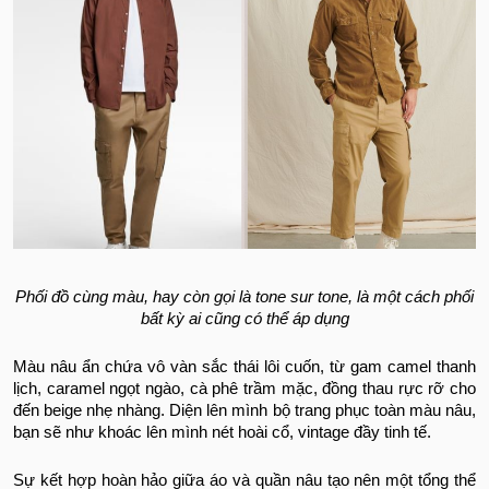
Phối đồ cùng màu, hay còn gọi là tone sur tone, là một cách phối
bất kỳ ai cũng có thể áp dụng
Màu nâu ẩn chứa vô vàn sắc thái lôi cuốn, từ gam camel thanh
lịch, caramel ngọt ngào, cà phê trầm mặc, đồng thau rực rỡ cho
đến beige nhẹ nhàng. Diện lên mình bộ trang phục toàn màu nâu,
bạn sẽ như khoác lên mình nét hoài cổ, vintage đầy tinh tế.
Sự kết hợp hoàn hảo giữa áo và quần nâu tạo nên một tổng thể