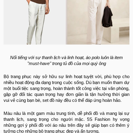
Nổi tiếng với sự thanh lịch và linh hoạt, áo polo luôn là item
"must-have" trong tủ đồ của mọi quý ông
Bộ trang phục này sở hữu sự linh hoạt tuyệt vời, phù hợp cho
nhiều hoạt động đa dạng trong cuộc sống. Dù bạn muốn tham dự
một buổi tiệc sang trọng, hoàn thành tốt công việc tại văn phòng,
gặp gỡ đối tác quan trọng hay đơn giản là tận hưởng thời gian
vui vẻ cùng bạn bè, set đồ này đều có thể đáp ứng hoàn hảo.
Màu nâu là một gam màu trung tính, dễ phối đồ và mang lại sự
thanh lịch, sang trọng cho người mặc. 5S Fashion hy vọng
những gợi ý phối đồ với áo nâu trên đây sẽ giúp bạn có thêm ý
tưởng cho những bộ trang phục đẹp và ấn tượng.