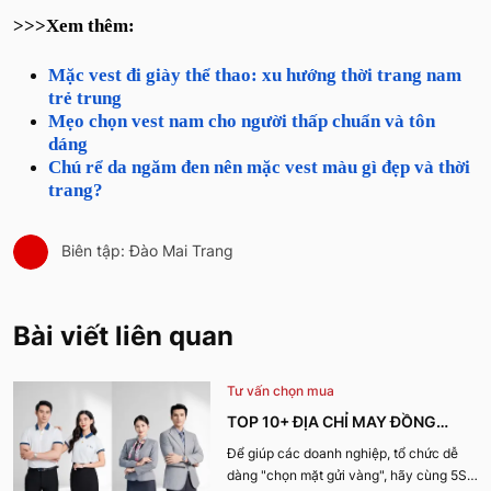
>>>Xem thêm:
Mặc vest đi giày thể thao: xu hướng thời trang nam
trẻ trung
Mẹo chọn vest nam cho người thấp chuẩn và tôn
dáng
Chú rể da ngăm đen nên mặc vest màu gì đẹp và thời
trang?
Biên tập: Đào Mai Trang
Bài viết liên quan
Tư vấn chọn mua
TOP 10+ ĐỊA CHỈ MAY ĐỒNG
PHỤC CÔNG TY ĐẸP, UY TÍN
Để giúp các doanh nghiệp, tổ chức dễ
dàng "chọn mặt gửi vàng", hãy cùng 5S
NHẤT HIỆN NAY