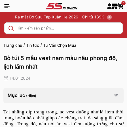
0
Ra mắt Bộ Sưu Tập Xuân Hè 2026 - Chỉ từ 139K
/
/
Trang chủ
Tin tức
Tư Vấn Chọn Mua
Bỏ túi 5 mẫu vest nam màu nâu phong độ,
lịch lãm nhất
14.01.2024
Mục lục
(Hiện)
Tại những dịp trang trọng, áo vest dường như là item thời
trang hoàn hảo nhất giúp các chàng trai tỏa sáng giữa đám
đông. Trong đó, nếu nói áo vest đen tượng trưng cho sự