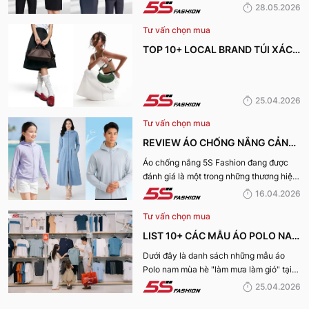
Fashion tìm hiểu những địa chỉ may đồng
28.05.2026
phục công ty uy tín, chất lượng và nhận
Tư vấn chọn mua
được nhiều đánh giá tích cực nhất hiện
nay.
TOP 10+ LOCAL BRAND TÚI XÁCH
KHIẾN CHỊ EM MÊ MẨN TRONG
MÙA HÈ 2026
25.04.2026
Tư vấn chọn mua
REVIEW ÁO CHỐNG NẮNG CẢN
TIA UV, CHỐNG NẮNG TỐT NHẤT
Áo chống nắng 5S Fashion đang được
đánh giá là một trong những thương hiệu
CỦA 5S FASHION 2026
áo đáng mua hàng đầu hiện nay. Vậy
16.04.2026
mẫu áo này có gì? Vì sao lại được đánh
Tư vấn chọn mua
giá tích cực đến vậy? Cùng đi hết bài
viết nhé!
LIST 10+ CÁC MẪU ÁO POLO NAM
MÙA HÈ BÁN CHẠY NHẤT CỦA 5S
Dưới đây là danh sách những mẫu áo
Polo nam mùa hè "làm mưa làm gió" tại
FASHION 2026
hệ thống 5S Fashion mà bất kỳ quý ông
25.04.2026
nào cũng nên sở hữu trong tủ đồ mùa hè