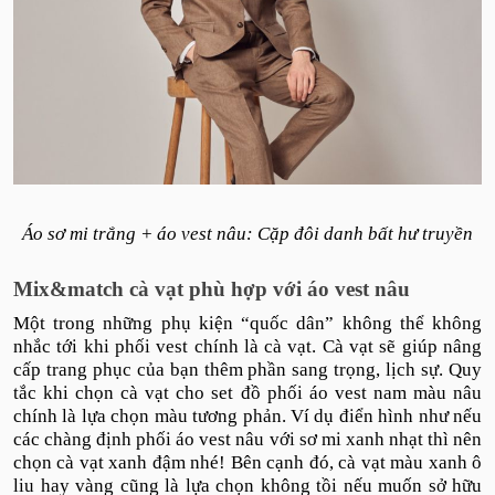
Áo sơ mi trắng + áo vest nâu: Cặp đôi danh bất hư truyền
Mix&match cà vạt phù hợp với áo vest nâu
Một trong những phụ kiện “quốc dân” không thể không
nhắc tới khi phối vest chính là cà vạt. Cà vạt sẽ giúp nâng
cấp trang phục của bạn thêm phần sang trọng, lịch sự. Quy
tắc khi chọn cà vạt cho set đồ phối áo vest nam màu nâu
chính là lựa chọn màu tương phản. Ví dụ điển hình như nếu
các chàng định phối áo vest nâu với sơ mi xanh nhạt thì nên
chọn cà vạt xanh đậm nhé! Bên cạnh đó, cà vạt màu xanh ô
liu hay vàng cũng là lựa chọn không tồi nếu muốn sở hữu