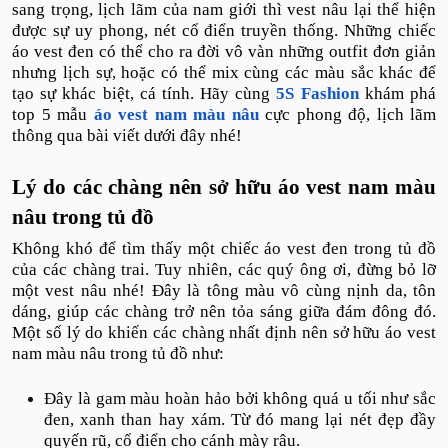
sang trọng, lịch lãm của nam giới thì vest nâu lại thể hiện
được sự uy phong, nét cổ điển truyền thống. Những chiếc
áo vest đen có thể cho ra đời vô vàn những outfit đơn giản
nhưng lịch sự, hoặc có thể mix cùng các màu sắc khác để
tạo sự khác biệt, cá tính. Hãy cùng
5S Fashion
khám phá
top 5 mẫu
áo vest nam màu nâu
cực phong độ, lịch lãm
thông qua bài viết dưới đây nhé!
Lý do các chàng nên sở hữu áo vest nam màu
nâu trong tủ đồ
Không khó để tìm thấy một chiếc áo vest đen trong tủ đồ
của các chàng trai. Tuy nhiên, các quý ông ơi, đừng bỏ lỡ
một vest nâu nhé! Đây là tông màu vô cùng nịnh da, tôn
dáng, giúp các chàng trở nên tỏa sáng giữa đám đông đó.
Một số lý do khiến các chàng nhất định nên sở hữu áo vest
nam màu nâu trong tủ đồ như:
Đây là gam màu hoàn hảo bởi không quá u tối như sắc
đen, xanh than hay xám. Từ đó mang lại nét đẹp đầy
quyến rũ, cổ điển cho cánh mày râu.