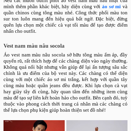
Nếu các muốn outfit phối áo vest nam màu nâu nhạt của
mình thêm phần khác biệt, hãy diện cùng với
áo sơ mi
và
quần chinos cùng tông màu nhé. Công thức phối màu ton
sur ton luôn mang đến hiệu quả bất ngờ. Đặc biệt, đừng
quên lựa chọn một chiếc cà vạt tối màu để tạo được điểm
nhấn cho outfit.
Vest nam màu nâu socola
Áo vest nam màu nâu socola sở hữu tông màu ấm áp, đầy
quyến rũ, rất thích hợp để các chàng diện vào ngày thường.
Không quá nổi bật nhưng vẫn giúp để lại ấn tượng sâu sắc
chính là ưu điểm của bộ vest này. Các chàng có thể diện
cùng với một chiếc áo sơ mi trắng, kết hợp với quần tây
cùng màu hoặc quần jeans đều được. Khi lựa chọn cà vạt
hay giày tây đi cùng, hãy quan tâm đến những item cùng
màu để tạo sự liên kết hoàn hảo cho outfit. Bên cạnh đó, tuỳ
thuộc vào phong cách thời trang cá nhân mà các chàng có
thể lựa chọn phụ kiện giúp hoàn thiện set đồ nhé!