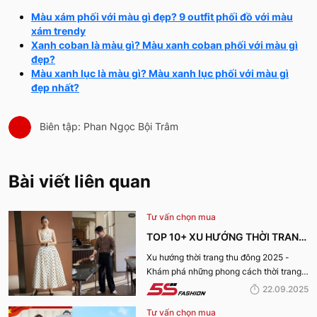
Màu xám phối với màu gì đẹp? 9 outfit phối đồ với màu
xám trendy
Xanh coban là màu gì? Màu xanh coban phối với màu gì
đẹp?
Màu xanh lục là màu gì? Màu xanh lục phối với màu gì
đẹp nhất?
Biên tập: Phan Ngọc Bội Trâm
Bài viết liên quan
Tư vấn chọn mua
TOP 10+ XU HƯỚNG THỜI TRANG
THU ĐÔNG 2025 TRENDY, GÂY
Xu hướng thời trang thu đông 2025 -
Khám phá những phong cách thời trang
BÃO
“làm mưa làm gió” từ sàn runway đến
22.09.2025
cuộc sống hàng ngày.
Tư vấn chọn mua