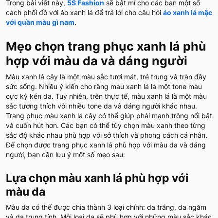
Trong bài viết này,
5S Fashion
sẽ bật mí cho các bạn một số
cách phối đồ với áo xanh lá để trả lời cho câu hỏi
áo xanh lá mặc
với quần màu gì nam
.
Mẹo chọn trang phục xanh lá phù
hợp với màu da và dáng người
Màu xanh lá cây là một màu sắc tươi mát, trẻ trung và tràn đầy
sức sống. Nhiều ý kiến cho rằng màu xanh lá là một tone màu
cực kỳ kén da. Tuy nhiên, trên thực tế, màu xanh lá là một màu
sắc tương thích với nhiều tone da và dáng người khác nhau.
Trang phục màu xanh lá cây có thể giúp phái mạnh trông nổi bật
và cuốn hút hơn. Các bạn có thể tùy chọn màu xanh theo từng
sắc độ khác nhau phù hợp với sở thích và phong cách cá nhân.
Để chọn được trang phục xanh lá phù hợp với màu da và dáng
người, bạn cần lưu ý một số mẹo sau:
Lựa chọn màu xanh lá phù hợp với
màu da
Màu da có thể được chia thành 3 loại chính: da trắng, da ngăm
và da trung tính. Mỗi loại da sẽ phù hợp với những màu sắc khác