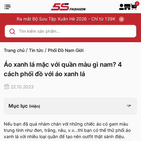
0
Ra mắt Bộ Sưu Tập Xuân Hè 2026 - Chỉ từ 139K
/
/
Trang chủ
Tin tức
Phối Đồ Nam Giới
Áo xanh lá mặc với quần màu gì nam? 4
cách phối đồ với áo xanh lá
22.10.2023
Mục lục
(Hiện)
Nếu bạn đã quá nhàm chán với những chiếc áo có gam màu
trung tính như đen, trắng, nâu, v.v…thì bạn có thể thử phối áo
xanh lá với nhiều loại quần để tạo nên outfit thật sành điệu.