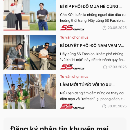
BÍ KÍP PHỐI ĐỒ MÙA HÈ CÙNG
KOL 5S FASHION: STYLE THU HÚT
Các KOL luôn là những người dẫn đầu xu
hướng thời trang. Hãy cùng 5S Fashion
CHO MỌI CHÀNG TRAI
điểm qua những bí kíp phối đồ mùa hè
23.05.2025
cùng KOL “bao chất, bao ngầu” nhé!
Tư vấn chọn mua
BÍ QUYẾT PHỐI ĐỒ NAM VẠM VỠ
ĐẸP, THU HÚT PHÁI NỮ
Hãy cùng 5S Fashion khám phá những
"vũ khí bí mật" này để trở thành quý ông
thu hút nhờ “tận dụng” triệt để những ưu
17.03.2025
điếm sở hữu thân hình vạm vỡ của mình
Tư vấn chọn mua
nhé:
LÀM MỚI TỦ ĐỒ VỚI 10 XU
HƯỚNG THỜI TRANG HOT NHẤT
Nếu bạn đang tìm cảm hứng để thay đổi
diện mạo và “refresh” lại phong cách, thì
MÙA HÈ 2025
10 xu hướng thời trang Hè 2025 này
30.05.2025
chính là gợi ý hoàn hảo. Cùng 5S
Fashion khám phá xem có gì mới mẻ để
bạn sắm sửa và diện ngay trong mùa hè
Đăng ký nhận tin khuyến mại
năm nay nhé!