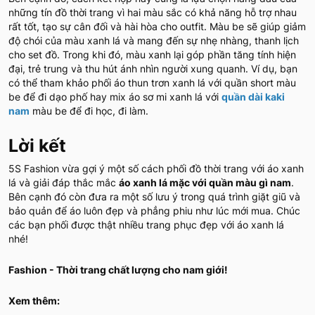
những tín đồ thời trang vì hai màu sắc có khả năng hỗ trợ nhau
rất tốt, tạo sự cân đối và hài hòa cho outfit. Màu be sẽ giúp giảm
độ chói của màu xanh lá và mang đến sự nhẹ nhàng, thanh lịch
cho set đồ. Trong khi đó, màu xanh lại góp phần tăng tính hiện
đại, trẻ trung và thu hút ánh nhìn người xung quanh. Ví dụ, bạn
có thể tham khảo phối áo thun trơn xanh lá với quần short màu
be để đi dạo phố hay mix áo sơ mi xanh lá với
quần dài kaki
nam
màu be để đi học, đi làm.
Lời kết
5S Fashion vừa gợi ý một số cách phối đồ thời trang với áo xanh
lá và giải đáp thắc mắc
áo xanh lá mặc với quần màu gì nam
.
Bên cạnh đó còn đưa ra một số lưu ý trong quá trình giặt giũ và
bảo quản để áo luôn đẹp và phẳng phiu như lúc mới mua. Chúc
các bạn phối được thật nhiều trang phục đẹp với áo xanh lá
nhé!
Fashion - Thời trang chất lượng cho nam giới!
Xem thêm: