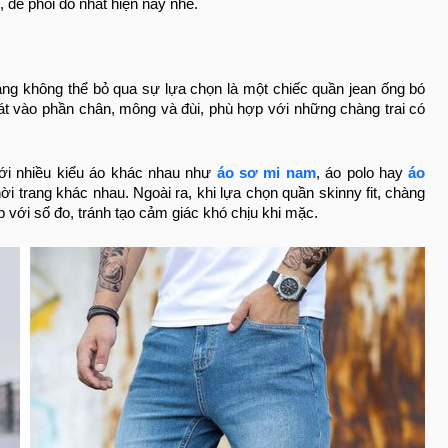
, dễ phối đồ nhất hiện nay nhé.
àng không thể bỏ qua sự lựa chọn là một chiếc quần jean ống bó
sát vào phần chân, mông và đùi, phù hợp với những chàng trai có
với nhiều kiểu áo khác nhau như
áo sơ mi nam
, áo polo hay
áo
i trang khác nhau. Ngoài ra, khi lựa chọn quần skinny fit, chàng
 với số đo, tránh tạo cảm giác khó chịu khi mặc.