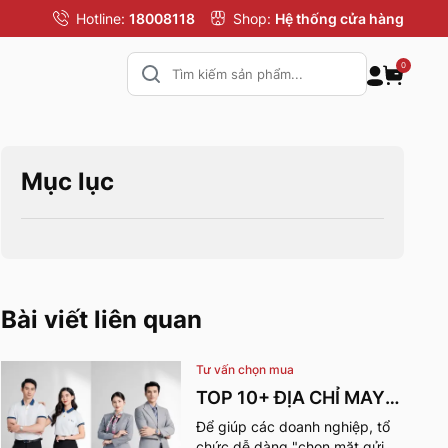
Hotline:
18008118
Shop:
Hệ thống cửa hàng
0
Mục lục
Bài viết liên quan
Tư vấn chọn mua
TOP 10+ ĐỊA CHỈ MAY
ĐỒNG PHỤC CÔNG TY
Để giúp các doanh nghiệp, tổ
chức dễ dàng "chọn mặt gửi