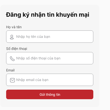
cũng nên sở hữu trong tủ đồ
mùa hè này
Đăng ký nhận tin khuyến mại
Họ và tên
Số điện thoại
Email
Gửi thông tin