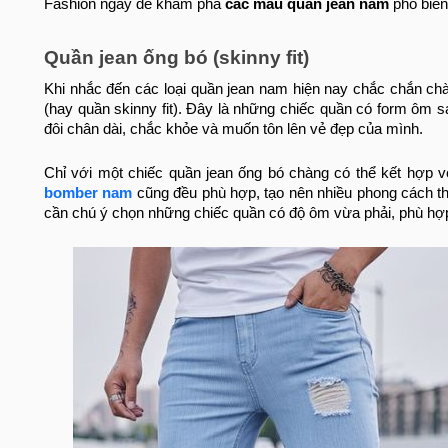
Fashion ngay để khám phá
các mẫu quần jean nam
phổ biến
Quần jean ống bó (skinny fit)
Khi nhắc đến các loại quần jean nam hiện nay chắc chắn ch
(hay quần skinny fit). Đây là những chiếc quần có form ôm 
đôi chân dài, chắc khỏe và muốn tôn lên vẻ đẹp của mình.
Chỉ với một chiếc quần jean ống bó chàng có thể kết hợp 
bomber nam
cũng đều phù hợp, tạo nên nhiều phong cách thờ
cần chú ý chọn những chiếc quần có độ ôm vừa phải, phù hợp