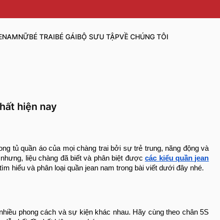
E
NAM
NỮ
BÉ TRAI
BÉ GÁI
BỘ SƯU TẬP
VỀ CHÚNG TÔI
hất hiện nay
ng tủ quần áo của mọi chàng trai bởi sự trẻ trung, năng động và
 nhưng, liệu chàng đã biết và phân biệt được
các kiểu quần jean
tìm hiểu và phân loại quần jean nam trong bài viết dưới đây nhé.
t nhiều phong cách và sự kiện khác nhau. Hãy cùng theo chân 5S