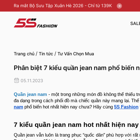
Ra mắt Bộ Sưu Tập Xuân Hè 2026 - Chỉ từ 139K
SAL
/
/
Trang chủ
Tin tức
Tư Vấn Chọn Mua
Phân biệt 7 kiểu quần jean nam phổ biến n
05.11.2023
Quần jean nam
- một trong những món đồ không thể thiếu tro
đa dạng trong cách phối đồ mà chiếc quần này mang lại. Thế
nam
phổ biến hot nhất hiện nay chưa? Hãy cùng
5S Fashion
7 kiểu quần jean nam hot nhất hiện nay
Quần jean vẫn luôn là trang phục “quốc dân” phù hợp với rấ