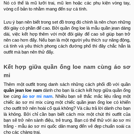
Nó có thể là mũ lưỡi trai, mũ len hoặc các phụ kiện vòng tay,
vòng cổ bản to nhằm mang đến sự cá tính.
Lưu ý bạn nên biết trong set đồ trong đó chính là nên chọn những
đôi giày có phần đế cao. Bởi quần ống loe là mẫu quần jean dáng
dài, việc kết hợp thêm với một đôi giày đế cao sẽ giúp bạn trở
nên cao hơn đấy. Nếu bạn là một người yêu thích sự năng động,
cá tính và yêu thích phong cách đường phố thì đây chắc hẳn là
outfit mà bạn nên thử đấy.
Kết hợp giữa quần ống loe nam cùng áo sơ
mi
Thêm một outfit trong danh sách những cách phối đồ với quần
quần jean loe nam
dành cho bạn là cách kết hợp giữa quần ống
loe cùng
áo sơ mi nam
. Nhiều bạn sẽ thắc mắc liệu rằng một
chiếc áo sơ mi mix cùng một chiếc quần jean ống loe có khiến
cho outfit trở nên hoài cổ quá không? Và câu trả lời dành cho bạn
là không. Bởi chỉ cần bạn biết cách mix một chút thì outfit của
bạn sẽ trở nên sành điệu, trẻ trung. Bạn có thể thử với áo sơ mi
trắng - mẫu áo sơ mi quốc dân mang đến vẻ đẹp chuẩn soái ca
cho các chàng trai.