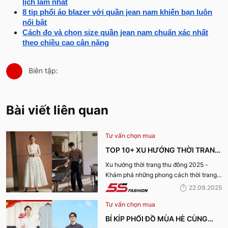
lịch lãm nhất
8 tip phối áo blazer với quần jean nam khiến bạn luôn
nổi bật
Cách đo và chọn size quần jean nam chuẩn xác nhất
theo chiều cao cân nặng
Biên tập:
Bài viết liên quan
Tư vấn chọn mua
TOP 10+ XU HƯỚNG THỜI TRANG
THU ĐÔNG 2025 TRENDY, GÂY
Xu hướng thời trang thu đông 2025 -
Khám phá những phong cách thời trang
BÃO
“làm mưa làm gió” từ sàn runway đến
22.09.2025
cuộc sống hàng ngày.
Tư vấn chọn mua
BÍ KÍP PHỐI ĐỒ MÙA HÈ CÙNG