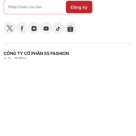
Đăng ký
CÔNG TY CỔ PHẦN 5S FASHION
Hotline
Shop
18008118
Hệ thống các cửa hàng
CHÍNH SÁCH
CHĂM SÓC KHÁCH HÀNG
TÀI LIỆU - TUYỂN DỤNG
VỀ 5S FASHION
Copyrights © 2023 by 5S Fashion.