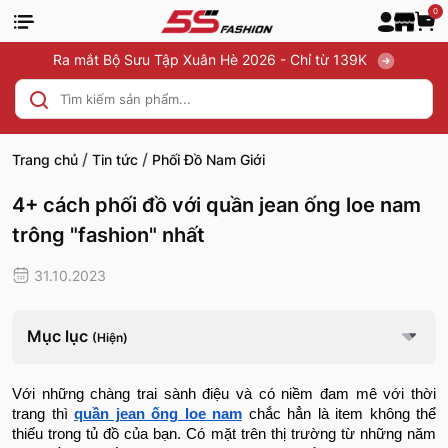
0
Ra mắt Bộ Sưu Tập Xuân Hè 2026 - Chỉ từ 139K
/
/
Trang chủ
Tin tức
Phối Đồ Nam Giới
4+ cách phối đồ với quần jean ống loe nam
trông "fashion" nhất
31.10.2023
Mục lục
(Hiện)
Với những chàng trai sành điệu và có niềm đam mê với thời
trang thì
quần jean ống loe nam
chắc hẳn là item không thể
thiếu trong tủ đồ của bạn. Có mặt trên thị trường từ những năm