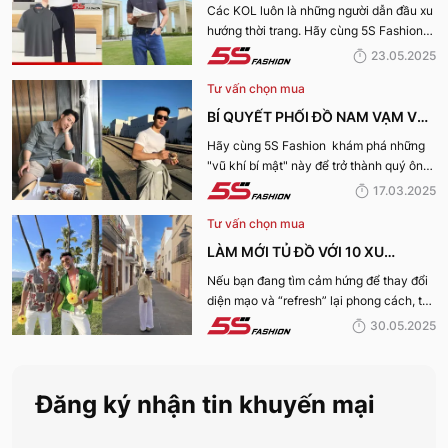
KOL 5S FASHION: STYLE THU HÚT
Các KOL luôn là những người dẫn đầu xu
hướng thời trang. Hãy cùng 5S Fashion
CHO MỌI CHÀNG TRAI
điểm qua những bí kíp phối đồ mùa hè
23.05.2025
cùng KOL “bao chất, bao ngầu” nhé!
Tư vấn chọn mua
BÍ QUYẾT PHỐI ĐỒ NAM VẠM VỠ
ĐẸP, THU HÚT PHÁI NỮ
Hãy cùng 5S Fashion khám phá những
"vũ khí bí mật" này để trở thành quý ông
thu hút nhờ “tận dụng” triệt để những ưu
17.03.2025
điếm sở hữu thân hình vạm vỡ của mình
Tư vấn chọn mua
nhé:
LÀM MỚI TỦ ĐỒ VỚI 10 XU
HƯỚNG THỜI TRANG HOT NHẤT
Nếu bạn đang tìm cảm hứng để thay đổi
diện mạo và “refresh” lại phong cách, thì
MÙA HÈ 2025
10 xu hướng thời trang Hè 2025 này
30.05.2025
chính là gợi ý hoàn hảo. Cùng 5S
Fashion khám phá xem có gì mới mẻ để
bạn sắm sửa và diện ngay trong mùa hè
Đăng ký nhận tin khuyến mại
năm nay nhé!