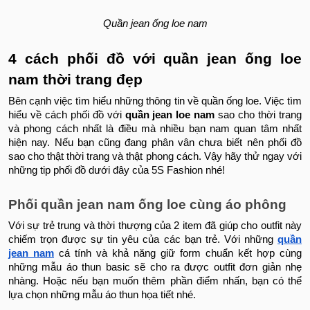
Quần jean ống loe nam
4 cách phối đồ với quần jean ống loe
nam thời trang đẹp
Bên cạnh việc tìm hiểu những thông tin về quần ống loe. Việc tìm
hiểu về cách phối đồ với
quần jean loe nam
sao cho thời trang
và phong cách nhất là điều mà nhiều bạn nam quan tâm nhất
hiện nay. Nếu bạn cũng đang phân vân chưa biết nên phối đồ
sao cho thật thời trang và thật phong cách. Vậy hãy thử ngay với
những tip phối đồ dưới đây của 5S Fashion nhé!
Phối
quần jean nam ống loe
cùng áo phông
Với sự trẻ trung và thời thượng của 2 item đã giúp cho outfit này
chiếm trọn được sự tin yêu của các bạn trẻ. Với những
quần
jean nam
cá tính và khả năng giữ form chuẩn kết hợp cùng
những mẫu áo thun basic sẽ cho ra được outfit đơn giản nhẹ
nhàng. Hoặc nếu bạn muốn thêm phần điểm nhấn, bạn có thể
lựa chọn những mẫu áo thun họa tiết nhé.