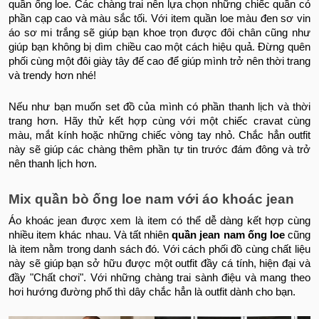
quần ống loe. Các chàng trai nên lựa chọn những chiếc quần có
phần cạp cao và màu sắc tối. Với item quần loe màu đen sơ vin
áo sơ mi trắng sẽ giúp bạn khoe trọn được đôi chân cũng như
giúp bạn không bị dìm chiều cao một cách hiệu quả. Đừng quên
phối cùng một đôi giày tây đế cao để giúp mình trở nên thời trang
và trendy hơn nhé!
Nếu như bạn muốn set đồ của mình có phần thanh lịch và thời
trang hơn. Hãy thử kết hợp cùng với một chiếc cravat cùng
màu, mắt kính hoặc những chiếc vòng tay nhỏ. Chắc hẳn outfit
này sẽ giúp các chàng thêm phần tự tin trước đám đông và trở
nên thanh lịch hơn.
Mix
quần bò ống loe nam
với áo khoác jean
Áo khoác jean được xem là item có thể dễ dàng kết hợp cùng
nhiều item khác nhau. Và tất nhiên
quần jean nam ống loe
cũng
là item nằm trong danh sách đó. Với cách phối đồ cùng chất liệu
này sẽ giúp bạn sở hữu được một outfit đầy cá tính, hiện đại và
đầy "Chất chơi". Với những chàng trai sành điệu và mang theo
hơi hướng đường phố thì dây chắc hẳn là outfit dành cho bạn.